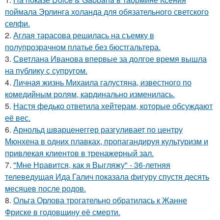
поймала Эрлинга холанда для обязательного светского
селфи.
2.
Аглая тарасова решилась на съемку в
полупрозрачном платье без бюстгальтера.
3.
Светлана Иванова впервые за долгое время вышла
на публику с супругом.
4.
Личная жизнь Михаила галустяна, известного по
комедийным ролям, кардинально изменилась.
5.
Настя федько ответила хейтерам, которые обсуждают
её вес.
6.
Арнольд шварценеггер разгуливает по центру
Мюнхена в одних плавках, пропагандируя культуризм и
привлекая клиентов в тренажерный зал.
7.
"Мне Нравится, как я Выгляжу" - 36-летняя
телеведущая Ида Галич показала фигуру спустя десять
месяцев после родов.
8.
Ольга Орлова трогательно обратилась к Жанне
Фриске в годовщину её смерти.