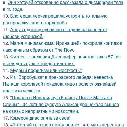
9.
Энн хэтэуэй откровенно рассказала о дисморфии тела
в 43 года.
10.
Блогерша лерчек решила устроить тотальную
распродажу своего гардероба.
11.
Анну седокову публично осадили на концерте
Любови успенской.
12.
Магия минимализма: Ирина шейк покорила критиков
лаконичным образом от The Row.
13.
Фитнес - эволюция Дженнифер энистон: как в 57 лет
выглядеть лучше тридцатилетних.
14.
Мудрый пофигизм или жесткость?
15.
Из "Воробушка" в прекрасного лебедя: невестка
Наташи королевой показала лицо после сложнейшей
пластики челюсти.
16.
"Попала в Инвалидную Коляску После Массажа
Спины" - 34-летняя супруга Александра цекало вышла
на связь с неприятными новостями.
17.
Кэмерон диас опять за свое!
18.
49-Летний сын шер пожаловался, что мать перестала