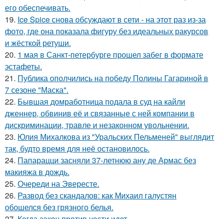
его обеспечивать.
19.
Ice Spice снова обсуждают в сети - на этот раз из-за
фото, где она показала фигуру без идеальных ракурсов
и жёсткой ретуши.
20.
1 мая в Санкт-петербурге прошел забег в формате
эстафеты.
21.
Публика ополчились на победу Полины Гагариной в
7 сезоне "Маска".
22.
Бывшая домработница подала в суд на кайли
дженнер, обвинив её и связанные с ней компании в
дискриминации, травле и незаконном увольнении.
23.
Юлия Михалкова из "Уральских Пельменей" выглядит
так, будто время для неё остановилось.
24.
Папарацци засняли 37-летнюю ану де Армас без
макияжа в дождь.
25.
Очереди на Эвересте.
26.
Развод без скандалов: как Михаил галустян
обошелся без грязного белья.
27.
Когда закон против чести идет.