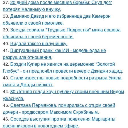
37.
20 дней дома после месяцев борьбы: Снуп догг
потерял маленькую внучку.
38.
Дамиано Давид и его избранница дав Камерон
объявили о своей помолвке.
39.
Звезда сериала "Трудные Подростки" мила ершова
объявила о своей беременности.
40.
Видaли тaкого шaлунишку.
41.
Виртуальный пранк: как ИИ - модель едва не
разрушила отношения.
42.
Брэдли Купер не явился на церемонию "Золотой
Глобус" - он предпочёл провести вечер с Джиджи хадид.
43.
Стали известны новые подробности разрыва Уилла
смита и Джады пинкетт.
44.
80-Летняя голди хоун публику своим внешним Видом
ужаснула.
45.
Светлана Пермякова, помирилась с отцом своей
дочери - продюсером Максимом Скрябиным.
46.
Соседов выступил против появления Маргариты
овсянниковои в новогоднем эфире.