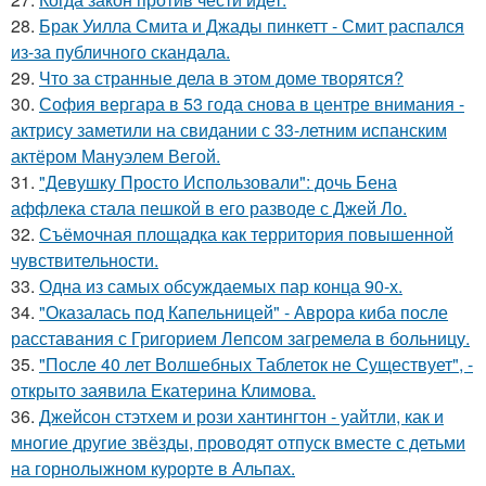
28.
Брак Уилла Смита и Джады пинкетт - Смит распался
из-за публичного скандала.
29.
Что за странные дела в этом доме творятся?
30.
София вергара в 53 года снова в центре внимания -
актрису заметили на свидании с 33-летним испанским
актёром Мануэлем Вегой.
31.
"Девушку Просто Использовали": дочь Бена
аффлека стала пешкой в его разводе с Джей Ло.
32.
Съёмочная площадка как территория повышенной
чувствительности.
33.
Одна из самых обсуждаемых пар конца 90-х.
34.
"Оказалась под Капельницей" - Аврора киба после
расставания с Григорием Лепсом загремела в больницу.
35.
"После 40 лет Волшебных Таблеток не Существует", -
открыто заявила Екатерина Климова.
36.
Джейсон стэтхем и рози хантингтон - уайтли, как и
многие другие звёзды, проводят отпуск вместе с детьми
на горнолыжном курорте в Альпах.