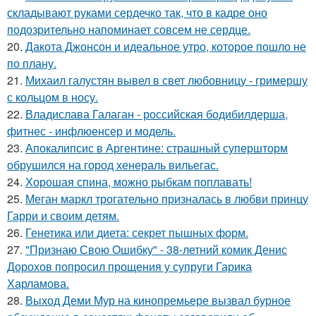
складывают руками сердечко так, что в кадре оно
подозрительно напоминает совсем не сердце.
20.
Дакота Джонсон и идеальное утро, которое пошло не
по плану.
21.
Михаил галустян вывел в свет любовницу - гримершу
с кольцом в носу.
22.
Владислава Галаган - российская бодибилдерша,
фитнес - инфлюенсер и модель.
23.
Апокалипсис в Аргентине: страшный супершторм
обрушился на город хенераль вильегас.
24.
Хорошая спина, можно рыбкам поплавать!
25.
Меган маркл трогательно призналась в любви принцу
Гарри и своим детям.
26.
Генетика или диета: секрет пышных форм.
27.
"Признаю Свою Ошибку" - 38-летний комик Денис
Дорохов попросил прощения у супруги Гарика
Харламова.
28.
Выход Деми Мур на кинопремьере вызвал бурное