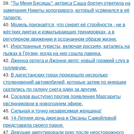
39.
"Ты Меня Бесишь": актриса Саша бортич ответила на
замечания Никиты кологривого, который усомнился в её
таланте.
40.
Модель признаётся, что секрет её стройности - не в
жёстких диетах и изматывающих тренировках, а в
регулярном движении и осознанном образе жизни.
41.
Иностранные туристы, включая россиян, катались на
лыжах в Грузии, когда на них сошла лавина.
42.
Дженна ортега и Джонни депп: новый громкий слух в
голливуде.
43.
В дагестанских горах произошло несколько
столкновений автомобилей, которые затем по инерции
скатились по склону снега один за другим.
44.
Соседов выступил против появления Маргариты
овсянниковои в новогоднем эфире.
45.
Сильная и точно независимая женщина!
46.
14-Летняя дочь джигана и Оксаны Самойловой
представила своего парня.
47.
Девушке ампутировали руку после неосторожного