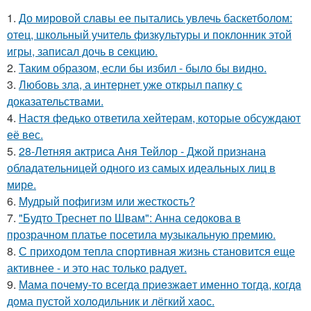
1.
До мировой славы ее пытались увлечь баскетболом:
отец, школьный учитель физкультуры и поклонник этой
игры, записал дочь в секцию.
2.
Таким образом, если бы избил - было бы видно.
3.
Любовь зла, а интернет уже открыл папку с
доказательствами.
4.
Настя федько ответила хейтерам, которые обсуждают
её вес.
5.
28-Летняя актриса Аня Тейлор - Джой признана
обладательницей одного из самых идеальных лиц в
мире.
6.
Мудрый пофигизм или жесткость?
7.
"Будто Треснет по Швам": Анна седокова в
прозрачном платье посетила музыкальную премию.
8.
С приходом тепла спортивная жизнь становится еще
активнее - и это нас только радует.
9.
Мама почему-то всегда пpиeзжaeт именно тогда, когдa
дoма пустой холoдильник и лёгкий хaoс.