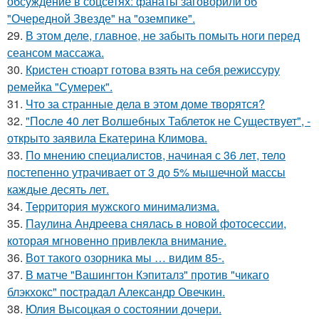
обсуждение в соцсетях: фанаты заговорили об
"Очередной Звезде" на "оземпике".
29.
В этом деле, главное, не забыть помыть ноги перед
сеансом массажа.
30.
Кристен стюарт готова взять на себя режиссуру
ремейка "Сумерек".
31.
Что за странные дела в этом доме творятся?
32.
"После 40 лет Волшебных Таблеток не Существует", -
открыто заявила Екатерина Климова.
33.
По мнению специалистов, начиная с 36 лет, тело
постепенно утрачивает от 3 до 5% мышечной массы
каждые десять лет.
34.
Территория мужского минимализма.
35.
Паулина Андреева снялась в новой фотосессии,
которая мгновенно привлекла внимание.
36.
Вот такого озорника мы … видим 85-.
37.
В матче "Вашингтон Кэпиталз" против "чикаго
блэкхокс" пострадал Александр Овечкин.
38.
Юлия Высоцкая о состоянии дочери.