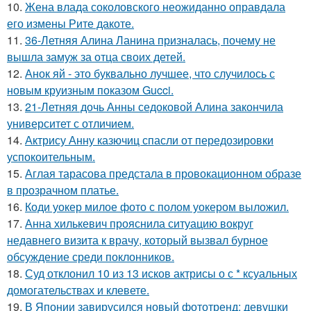
10.
Жена влада соколовского неожиданно оправдала
его измены Рите дакоте.
11.
36-Летняя Алина Ланина призналась, почему не
вышла замуж за отца своих детей.
12.
Анок яй - это буквально лучшее, что случилось с
новым круизным показом Gucci.
13.
21-Летняя дочь Анны седоковой Алина закончила
университет с отличием.
14.
Актрису Анну казючиц спасли от передозировки
успокоительным.
15.
Аглая тарасова предстала в провокационном образе
в прозрачном платье.
16.
Коди уокер милое фото с полом уокером выложил.
17.
Анна хилькевич прояснила ситуацию вокруг
недавнего визита к врачу, который вызвал бурное
обсуждение среди поклонников.
18.
Суд отклонил 10 из 13 исков актрисы о с * ксуальных
домогательствах и клевете.
19.
В Японии завирусился новый фототренд: девушки