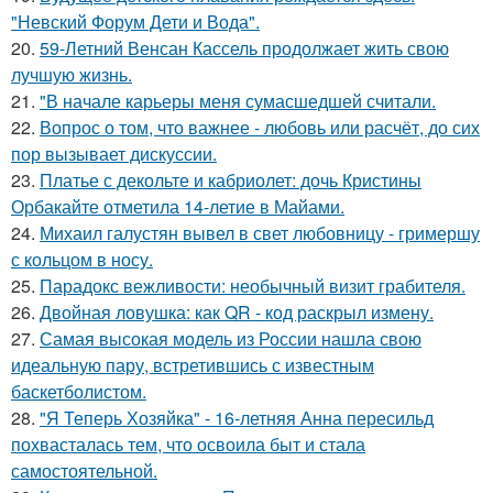
"Невский Форум Дети и Вода".
20.
59-Летний Венсан Кассель продолжает жить свою
лучшую жизнь.
21.
"В начале карьеры меня сумасшедшей считали.
22.
Вопрос о том, что важнее - любовь или расчёт, до сих
пор вызывает дискуссии.
23.
Платье с декольте и кабриолет: дочь Кристины
Орбакайте отметила 14-летие в Майами.
24.
Михаил галустян вывел в свет любовницу - гримершу
с кольцом в носу.
25.
Парадокс вежливости: необычный визит грабителя.
26.
Двойная ловушка: как QR - код раскрыл измену.
27.
Самая высокая модель из России нашла свою
идеальную пару, встретившись с известным
баскетболистом.
28.
"Я Теперь Хозяйка" - 16-летняя Анна пересильд
похвасталась тем, что освоила быт и стала
самостоятельной.