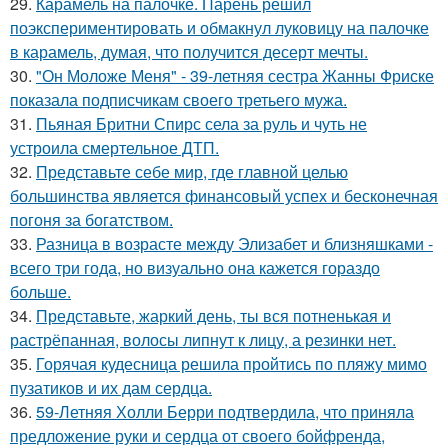
29.
Карамель на палочке. Парень решил
поэкспериментировать и обмакнул луковицу на палочке
в карамель, думая, что получится десерт мечты.
30.
"Он Моложе Меня" - 39-летняя сестра Жанны Фриске
показала подписчикам своего третьего мужа.
31.
Пьяная Бритни Спирс села за руль и чуть не
устроила смертельное ДТП.
32.
Представьте себе мир, где главной целью
большинства является финансовый успех и бесконечная
погоня за богатством.
33.
Разница в возрасте между Элизабет и близняшками -
всего три года, но визуально она кажется гораздо
больше.
34.
Представьте, жаркий день, ты вся потненькая и
растрёпанная, волосы липнут к лицу, а резинки нет.
35.
Горячая кудесница решила пройтись по пляжу мимо
пузатиков и их дам сердца.
36.
59-Летняя Холли Берри подтвердила, что приняла
предложение руки и сердца от своего бойфренда,