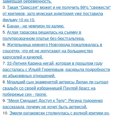
замершая беременность.
3.
Такая "Одиссея" может и не получить 99% "свежести"
от критиков, зато мужская аудитория уже поставила
фильму 10 из 10.
4.
Банан - не чемпион по калию.
5.
Аглая тарасова решилась на съемку в
полупрозрачном платье без бюстгальтера.
6.
Жительница нижнего Новгорода пожаловалась в
соцсетях, что её не допускают на большинство
каруселей и качелей.
7.
33-Летняя Карина нигай, которая в прошлом году
рассталась с Ильёй Гореловым, раскрыла подробности
их абьюзивных отношений.
8.
Младший сын знаменитой актрисы Дилан ли сыграл
свадьбу со своей избранницей Паулой брасс на
побережье сен - тропе.
9.
"Меня Смущает Доступ к Телу": Регина тодоренко
рассказала, почему не хочет быть актрисой.
10.
Эмили ратаковски столкнулась с волной критики из-