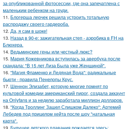
за опубликованной фотосессии, где она запечатлена с
маленьким ребенком на груди.
11.
Блогерша лерчек решила устроить тотальную
распродажу своего гардероба.
12.
Да, я сам в шоке!
13.
Назад в 90-е: зажигательная степ - аэробика в FH на
Блюхера.
14.
Ведьминские гены или честный люкс?
15.
Мария Кожевникова вступилась за авербуха после
скандала: "В 15 лет Лиза Была уже Женщиной".
16.
"Магия Фламенко и Ледяная Вода": радикальные
бьюти - правила Пенелопы Крус.
17.
Шеннон Элизабет, которую многие помнят по
культовой комедии американский пирог, создала аккаунт
на Onlyfans и за неделю заработала миллион долларов.
18.
"Когда Троллинг Зашел Слишком Далеко": Артемий
Лебедев под прицелом хейта после шоу "натальная
карта".
19.
Будущее детского плавания рождается здесь: