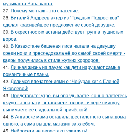
музыканта Вана ханта.
37.
Почему монтаж - это спасение.
38.
Виталий Андреев актер из "Трудных Подростков"
сделал красивейшее предложение своей девушке.
39.
В окрестностях астаны действует группа пушистых
воров.
40.
В Казахстане бешеная лиса напала на девушку
среди ночи и преследовала её до самой своей смерти -
кадры получились в стиле жутких хорроров.
41.
Личная жизнь на паузе: как дети нарушают самые
романтичные планы.
42.
Делимся впечатлениями о "Чебурашки" с Еленой
Яковлевой!
43.
Представьте: утро, вы опаздываете, сонно плететесь
к чудо - аппарату, вставляете голову - и через минуту
вынимаете её с идеальной причёской!
44.
В Ангарске мама оставила шестилетнего сына дома
одного, а сама вышла магазин за хлебом.
45.
Нейросети не перестают удивлять!