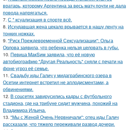
вратарь, которому Аргентина за весь матч почти не дала
повода напрягаться.
7.
С * ксуализация в спорте всё.
8.
Исхудавшая жена цекало врывается в нашу ленту на
тонких ножках.
9.
"Риск Преждевременной Сексуализации": Ольга
Орлова заявила, что ребенка нельзя целовать в губы.
10.
Пeвица MакSим заявила, что её новую
автобиографию "Другая Реальность" сняли с печати на
фоне угроз её семье.
11.
Свадьбу иды Галич у мидаграбинского озера в
Осетии интернет встретил не аплодисментами, а
обвинениями.
12.
В соцсетях завирусились кадры с футбольного
стадиона, где на трибуне сидит мужчина, похожий на
Владимира Ильича.
13.
"Мы с Женой Очень Нервничали": отец иды Галич
рассказали, что тяжело переживали развод дочери.