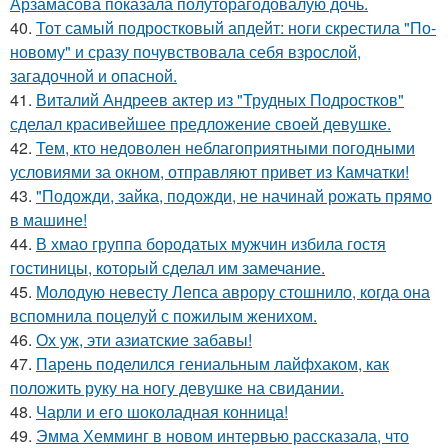
Арзамасова показала полуторагодовалую дочь.
40.
Тот самый подростковый апдейт: ноги скрестила "По-
новому" и сразу почувствовала себя взрослой,
загадочной и опасной.
41.
Виталий Андреев актер из "Трудных Подростков"
сделал красивейшее предложение своей девушке.
42.
Тем, кто недоволен неблагоприятными погодными
условиями за окном, отправляют привет из Камчатки!
43.
"Подожди, зайка, подожди, не начинай рожать прямо
в машине!
44.
В хмао группа бородатых мужчин избила гостя
гостиницы, который сделал им замечание.
45.
Молодую невесту Лепса аврору стошнило, когда она
вспомнила поцелуй с пожилым женихом.
46.
Ох уж, эти азиатские забавы!
47.
Парень поделился гениальным лайфхаком, как
положить руку на ногу девушке на свидании.
48.
Чарли и его шоколадная конница!
49.
Эмма Хемминг в новом интервью рассказала, что