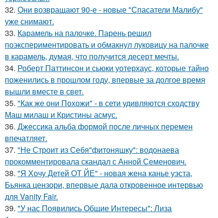
32.
Они возвращают 90-е - новые "Спасатели Малибу"
уже снимают.
33.
Карамель на палочке. Парень решил
поэкспериментировать и обмакнул луковицу на палочке
в карамель, думая, что получится десерт мечты.
34.
Роберт Паттинсон и сьюки уотерхаус, которые тайно
поженились в прошлом году, впервые за долгое время
вышли вместе в свет.
35.
"Как же они Похожи" - в сети удивляются сходству
Маш милаш и Кристины асмус.
36.
Джессика альба формой после личных перемен
впечатляет.
37.
"Не Строит из Себя"фитоняшку": водонаева
прокомментировала скандал с Анной Семенович.
38.
"Я Хочу Детей ОТ ЙЕ" - новая жена канье уэста,
Бьянка цензори, впервые дала откровенное интервью
для Vanity Fair.
39.
"У нас Появились Общие Интересы": Лиза