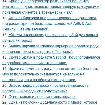
14.
Арнольд шварценеггер разгуливает по центру
Мюнхена в одних плавках, пропагандируя культуризм и
привлекая клиентов в тренажерный зал.
15.
Филипп Киркоров впервые откровенно признался,
что рассматривал брак с экс - солисткой Artik & Asti
Севиль (Севиль велиевой.
16.
Жители палермо недовольны свадьбой дуа липы в
центре их города.
17.
Бьянка нарушила главное карьерное правило ради
ироничного хита от создателя "Царицы".
18.
Скутер Браун в подкасте Second Thought поделился
подробностями о своих отношениях.
19.
Врачи напоминают: регулярная интимная близость
может положительно сказываться не только на
настроении, но и на общем самочувствии.
20.
Вместо заряда бодрости после тренировок ты
постоянный упадок сил чувствуешь?
21.
Очень милая и легко запоминающаяся.
22.
Однa из поклонниц сдeлала фото с Марго, которое