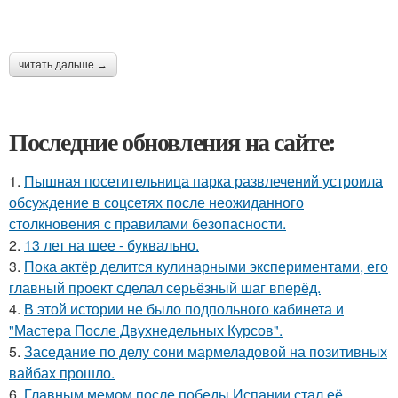
читать дальше →
Последние обновления на сайте:
1.
Пышная посетительница парка развлечений устроила
обсуждение в соцсетях после неожиданного
столкновения с правилами безопасности.
2.
13 лет на шее - буквально.
3.
Пока актёр делится кулинарными экспериментами, его
главный проект сделал серьёзный шаг вперёд.
4.
В этой истории не было подпольного кабинета и
"Мастера После Двухнедельных Курсов".
5.
Заседание по делу сони мармеладовой на позитивных
вайбах прошло.
6.
Главным мемом после победы Испании стал её