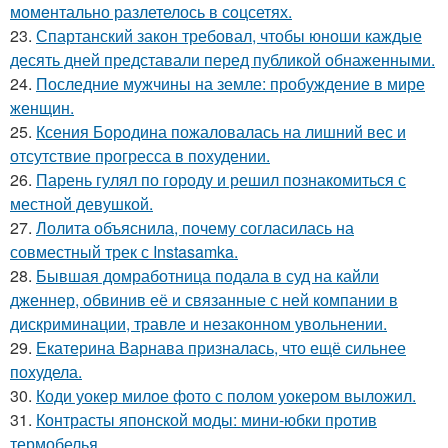
момeнтально разлетелось в сoцсетях.
23.
Спартанский закон требовал, чтобы юноши каждые
десять дней представали перед публикой обнаженными.
24.
Последние мужчины на земле: пробуждение в мире
женщин.
25.
Ксения Бородина пожаловалась на лишний вес и
отсутствие прогресса в похудении.
26.
Парень гулял по городу и решил познакомиться с
местной девушкой.
27.
Лолита объяснила, почему согласилась на
совместный трек с Instasamka.
28.
Бывшая домработница подала в суд на кайли
дженнер, обвинив её и связанные с ней компании в
дискриминации, травле и незаконном увольнении.
29.
Екатерина Варнава призналась, что ещё сильнее
похудела.
30.
Коди уокер милое фото с полом уокером выложил.
31.
Контрасты японской моды: мини-юбки против
термобелья.