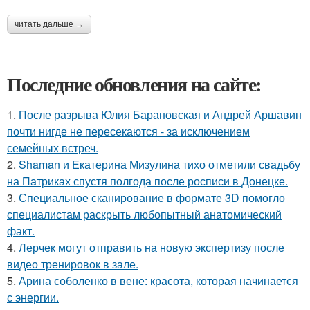
читать дальше →
Последние обновления на сайте:
1.
После разрыва Юлия Барановская и Андрей Аршавин
почти нигде не пересекаются - за исключением
семейных встреч.
2.
Shaman и Екатерина Мизулина тихо отметили свадьбу
на Патриках спустя полгода после росписи в Донецке.
3.
Специальное сканирование в формате 3D помогло
специалистам раскрыть любопытный анатомический
факт.
4.
Лерчек могут отправить на новую экспертизу после
видео тренировок в зале.
5.
Арина соболенко в вене: красота, которая начинается
с энергии.