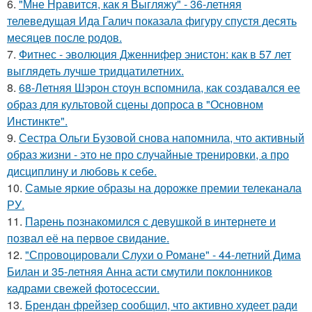
6.
"Мне Нравится, как я Выгляжу" - 36-летняя
телеведущая Ида Галич показала фигуру спустя десять
месяцев после родов.
7.
Фитнес - эволюция Дженнифер энистон: как в 57 лет
выглядеть лучше тридцатилетних.
8.
68-Летняя Шэрон стоун вспомнила, как создавался ее
образ для культовой сцены допроса в "Основном
Инстинкте".
9.
Сестра Ольги Бузовой снова напомнила, что активный
образ жизни - это не про случайные тренировки, а про
дисциплину и любовь к себе.
10.
Самые яркие образы на дорожке премии телеканала
РУ.
11.
Парень познакомился с девушкой в интернете и
позвал её на первое свидание.
12.
"Спровоцировали Слухи о Романе" - 44-летний Дима
Билан и 35-летняя Анна асти смутили поклонников
кадрами свежей фотосессии.
13.
Брендан фрейзер сообщил, что активно худеет ради