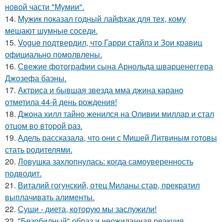
новой части "Мумии".
14.
Мужик показал годный лайфхак для тех, кому
мешают шумные соседи.
15.
Vogue подтвердил, что Гарри стайлз и Зои кравиц
официально помолвлены.
16.
Свежие фотографии сына Арнольда шварценеггера
Джозефа баэны.
17.
Актриса и бывшая звезда мма джина карано
отметила 44-й день рождения!
18.
Джона хилл тайно женился на Оливии миллар и стал
отцом во второй раз.
19.
Адель рассказала, что они с Мишей Литвиным готовы
стать родителями.
20.
Ловушка захлопнулась: когда самоуверенность
подводит.
21.
Виталий гогунский, отец Миланы стар, прекратил
выплачивать алименты.
22.
Суши - диета, которую мы заслужили!
23.
"Безобидный" образ и неожиданная реакция.