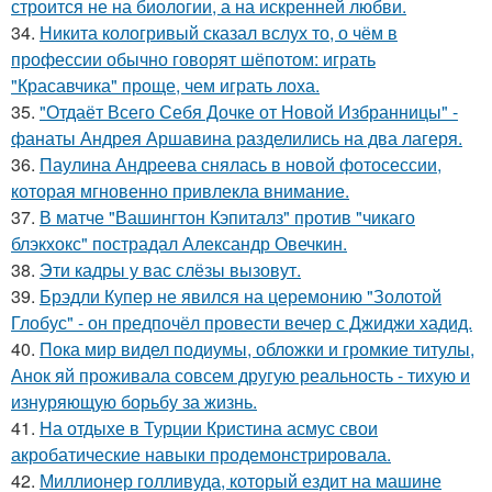
строится не на биологии, а на искренней любви.
34.
Никита кологривый сказал вслух то, о чём в
профессии обычно говорят шёпотом: играть
"Красавчика" проще, чем играть лоха.
35.
"Отдаёт Всего Себя Дочке от Новой Избранницы" -
фанаты Андрея Аршавина разделились на два лагеря.
36.
Паулина Андреева снялась в новой фотосессии,
которая мгновенно привлекла внимание.
37.
В матче "Вашингтон Кэпиталз" против "чикаго
блэкхокс" пострадал Александр Овечкин.
38.
Эти кадры у вас слёзы вызовут.
39.
Брэдли Купер не явился на церемонию "Золотой
Глобус" - он предпочёл провести вечер с Джиджи хадид.
40.
Пока мир видел подиумы, обложки и громкие титулы,
Анок яй проживала совсем другую реальность - тихую и
изнуряющую борьбу за жизнь.
41.
На отдыхе в Турции Кристина асмус свои
акробатические навыки продемонстрировала.
42.
Миллионер голливуда, который ездит на машине