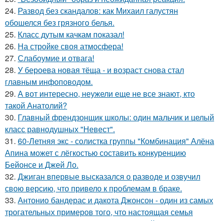
24.
Развод без скандалов: как Михаил галустян
обошелся без грязного белья.
25.
Класс дутым качкам показал!
26.
На стройке своя атмосфера!
27.
Слабоумие и отвага!
28.
У бероева новая тёща - и возраст снова стал
главным инфоповодом.
29.
А вот интересно, неужели еще не все знают, кто
такой Анатолий?
30.
Главный френдзонщик школы: один мальчик и целый
класс равнодушных "Невест".
31.
60-Летняя экс - солистка группы "Комбинация" Алёна
Апина может с лёгкостью составить конкуренцию
Бейонсе и Джей Ло.
32.
Джиган впервые высказался о разводе и озвучил
свою версию, что привело к проблемам в браке.
33.
Антонио бандерас и дакота Джонсон - один из самых
трогательных примеров того, что настоящая семья