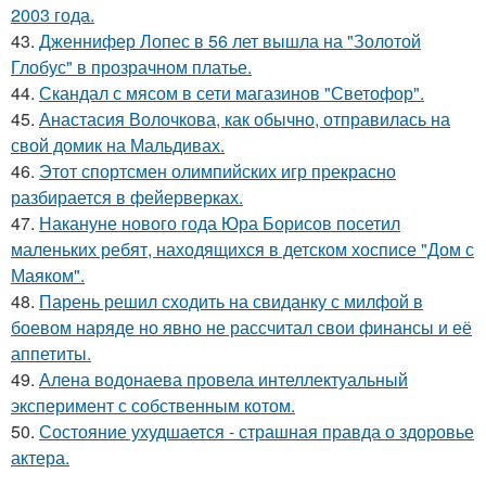
2003 года.
43.
Дженнифер Лопес в 56 лет вышла на "Золотой
Глобус" в прозрачном платье.
44.
Скандал с мясом в сети магазинов "Светофор".
45.
Анастасия Волочкова, как обычно, отправилась на
свой домик на Мальдивах.
46.
Этот спортсмен олимпийских игр прекрасно
разбирается в фейерверках.
47.
Накануне нового года Юра Борисов посетил
маленьких ребят, находящихся в детском хосписе "Дом с
Маяком".
48.
Парень решил сходить на свиданку с милфой в
боевом наряде но явно не рассчитал свои финансы и её
аппетиты.
49.
Алена водонаева провела интеллектуальный
эксперимент с собственным котом.
50.
Состояние ухудшается - страшная правда о здоровье
актера.