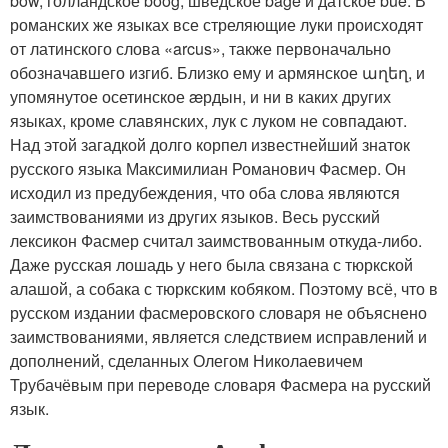
bow, голландское boog, шведское båge и датское bue. В
романских же языках все стреляющие луки происходят
от латинского слова «arcus», также первоначально
обозначавшего изгиб. Близко ему и армянское աղեղ, и
упомянутое осетинское æрдын, и ни в каких других
языках, кроме славянских, лук с луком не совпадают.
Над этой загадкой долго корпел известнейший знаток
русского языка Максимилиан Романович Фасмер. Он
исходил из предубеждения, что оба слова являются
заимствованиями из других языков. Весь русский
лексикон Фасмер считал заимствованным откуда-либо.
Даже русская лошадь у него была связана с тюркской
алашой, а собака с тюркским кобяком. Поэтому всё, что в
русском издании фасмеровского словаря не объяснено
заимствованиями, является следствием исправлений и
дополнений, сделанных Олегом Николаевичем
Трубачёвым при переводе словаря Фасмера на русский
язык.