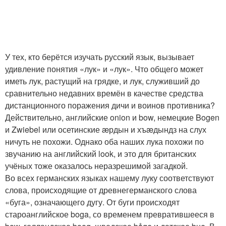
У тех, кто берётся изучать русский язык, вызывает
удивление понятия «лук» и «лук». Что общего может
иметь лук, растущий на грядке, и лук, служивший до
сравнительно недавних времён в качестве средства
дистанционного поражения дичи и воинов противника?
Действительно, английские onion и bow, немецкие Bogen
и Zwiebel или осетинские æрдын и хъæдындз на слух
ничуть не похожи. Однако оба наших лука похожи по
звучанию на английский look, и это для британских
учёных тоже оказалось неразрешимой загадкой.
Во всех германских языках нашему луку соответствуют
слова, происходящие от древнегерманского слова
«буга», означающего дугу. От буги происходят
староанглийское boga, со временем превратившееся в