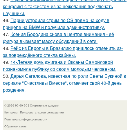
конфликт с таксистом из-за нежелания подключать
наушники.
46.
Парни устроили стрим по CS прямо на ходу в
прицепе на BMW и получили административку.
47.
Ксения Бородина снова в центре внимания - её
фигура вызывает массу обсуждений в сети.
48.
Рейс из Европы в Бразилию пришлось отменить из-
за повреждённого стекла кабины.
49.
14-Летняя дочь джигана и Оксаны Самойловой
познакомила публику со своим молодым человеком.
50.
Дарья Сагалова, известная по роли Светы Букиной в
сериале "Счастливы Вместе", отмечает свой 40-й день
рождения.
© 2026 90-60-90 | Спортивные девушки
Контакты
Пользовательское соглашение
Политика конфидециальности
Обратная связь