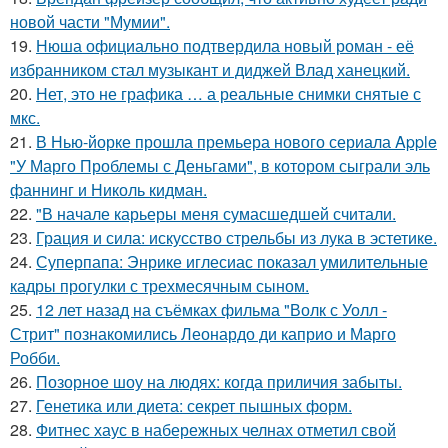
новой части "Мумии".
19.
Нюша официально подтвердила новый роман - её
избранником стал музыкант и диджей Влад ханецкий.
20.
Нет, это не графика … а реальные снимки снятые с
мкс.
21.
В Нью-йорке прошла премьера нового сериала Apple
"У Марго Проблемы с Деньгами", в котором сыграли эль
фаннинг и Николь кидман.
22.
"В начале карьеры меня сумасшедшей считали.
23.
Грация и сила: искусство стрельбы из лука в эстетике.
24.
Суперпапа: Энрике иглесиас показал умилительные
кадры прогулки с трехмесячным сыном.
25.
12 лет назад на съёмках фильма "Волк с Уолл -
Стрит" познакомились Леонардо ди каприо и Марго
Робби.
26.
Позорное шоу на людях: когда приличия забыты.
27.
Генетика или диета: секрет пышных форм.
28.
Фитнес хаус в набережных челнах отметил свой