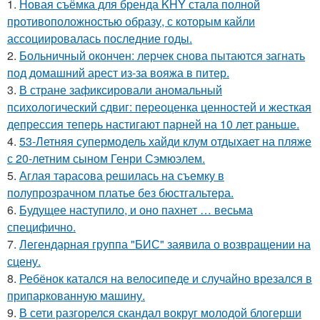
1.
Новая съёмка для бренда KHY стала полной
противоположностью образу, с которым кайли
ассоциировалась последние годы.
2.
Больничный окончен: лерчек снова пытаются загнать
под домашний арест из-за вояжа в питер.
3.
В стране зафиксировали аномальный
психологический сдвиг: переоценка ценностей и жесткая
депрессия теперь настигают парней на 10 лет раньше.
4.
53-Летняя супермодель хайди клум отдыхает на пляже
с 20-летним сыном Генри Сэмюэлем.
5.
Аглая тарасова решилась на съемку в
полупрозрачном платье без бюстгальтера.
6.
Будущее наступило, и оно пахнет … весьма
специфично.
7.
Легендарная группа "БИС" заявила о возвращении на
сцену.
8.
Ребёнок катался на велосипеде и случайно врезался в
припаркованную машину.
9.
В сети разгорелся скандал вокруг молодой блогерши