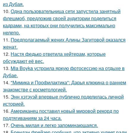
из Дубая.
10.
Одна пользовательница сети запустила занятный
флешмоб, предложив своей аудитории поделиться
кадрами, на которых они получились максимально
нелепо.
11.
Предполагаемый жених Алины Загитовой оказался
женат.
12.
Настя федько ответила хейтерам, которые
обсуждают её вес.
13.
Mia Boyka устроила яркую фотосессию на отдыхе в
Дубае.
14.
"Мимика и Профилактика": Дарья клюкина о раннем
знакомстве с косметологией.
15.
Энн хэтэуэй впервые публично поделилась личной
историей.
16.
Американец поставил новый мировой рекорд по
подтягиваниям за 24 часа.
17.
Очень милая и легко запоминающаяся.
18.
Брендан фрейзер сообщил, что активно худеет ради