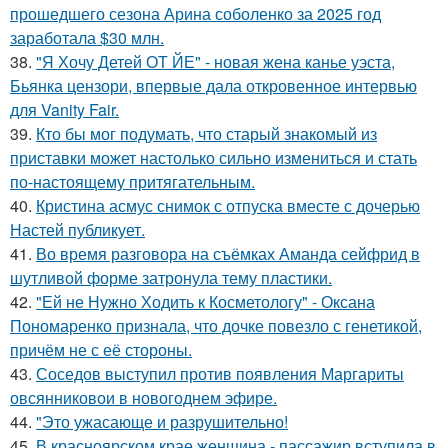
прошедшего сезона Арина соболенко за 2025 год
заработала $30 млн.
38.
"Я Хочу Детей ОТ ЙЕ" - новая жена канье уэста,
Бьянка цензори, впервые дала откровенное интервью
для Vanity Fair.
39.
Кто бы мог подумать, что старый знакомый из
приставки может настолько сильно измениться и стать
по-настоящему притягательным.
40.
Кристина асмус снимок с отпуска вместе с дочерью
Настей публикует.
41.
Во время разговора на съёмках Аманда сейфрид в
шутливой форме затронула тему пластики.
42.
"Ей не Нужно Ходить к Косметологу" - Оксана
Пономаренко признала, что дочке повезло с генетикой,
причём не с её стороны.
43.
Соседов выступил против появления Маргариты
овсянниковои в новогоднем эфире.
44.
"Это ужасающе и разрушительно!
45.
В красноярском крае женщина - пассажир вступила в