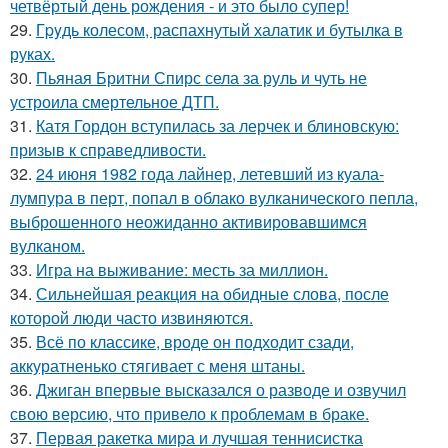
четвёртый день рождения - и это было супер!
29.
Гpyдь колесом, распахнутый халатик и бутылка в
руках.
30.
Пьяная Бритни Спирс села за руль и чуть не
устроила смертельное ДТП.
31.
Катя Гордон вступилась за лерчек и блиновскую:
призыв к справедливости.
32.
24 июня 1982 года лайнер, летевший из куала-
лумпура в перт, попал в облако вулканического пепла,
выброшенного неожиданно активировавшимся
вулканом.
33.
Игра на выживание: месть за миллион.
34.
Сильнейшая реакция на обидные слова, после
которой люди часто извиняются.
35.
Всё по классике, вроде он подходит сзади,
аккуратненько стягивает с меня штаны.
36.
Джиган впервые высказался о разводе и озвучил
свою версию, что привело к проблемам в браке.
37.
Первая ракетка мира и лучшая теннисистка