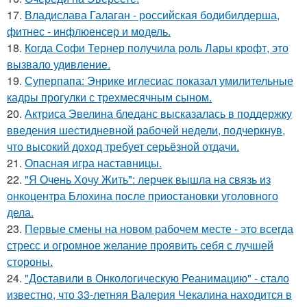
17.
Владислава Галаган - российская бодибилдерша,
фитнес - инфлюенсер и модель.
18.
Когда Софи Тернер получила роль Лары крофт, это
вызвало удивление.
19.
Суперпапа: Энрике иглесиас показал умилительные
кадры прогулки с трехмесячным сыном.
20.
Актриса Эвелина бледанс высказалась в поддержку
введения шестидневной рабочей недели, подчеркнув,
что высокий доход требует серьёзной отдачи.
21.
Опасная игра наставницы.
22.
"Я Очень Хочу Жить": лерчек вышла на связь из
онкоцентра Блохина после приостановки уголовного
дела.
23.
Первые смены на новом рабочем месте - это всегда
стресс и огромное желание проявить себя с лучшей
стороны.
24.
"Доставили в Онкологическую Реанимацию" - стало
известно, что 33-летняя Валерия Чекалина находится в