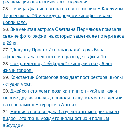
реанимации онкологического отделения.
25.
Певица Дуа липа вышла в свет с женихом Каллумом
Тёрнером на 76-м международном кинофестивале
берлинале.
26.
Знаменитая актриса Светлана Пермякова показала
свежие фотографии, на которых заметна её потеря веса
в 22 кг.
27.
"Девушку Просто Использовали": дочь Бена
аффлека стала пешкой в его разводе с Джей Ло.
28.
Создатели шоу "Эйфория" скипнули сразу 5 лет
жизни героев.
29.
Константин богомолов покидает пост ректора школы
- студии мхат.
30.
Джейсон стэтхем и рози хантингтон - уайтли, как и
многие другие звёзды, проводят отпуск вместе с детьми
на горнолыжном курорте в Альпах.
31.
Япония снова выдала базу: локальные приколы из
видео - это грань между гениальностью и полным
абсурдом.