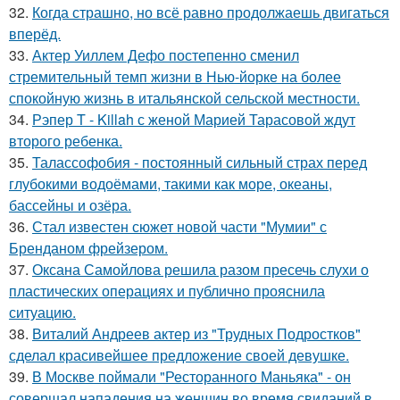
32.
Когда страшно, но всё равно продолжаешь двигаться
вперёд.
33.
Актер Уиллем Дефо постепенно сменил
стремительный темп жизни в Нью-йорке на более
спокойную жизнь в итальянской сельской местности.
34.
Рэпер T - Killah с женой Марией Тарасовой ждут
второго ребенка.
35.
Талассофобия - постоянный сильный страх перед
глубокими водоёмами, такими как море, океаны,
бассейны и озёра.
36.
Стал известен сюжет новой части "Мумии" с
Бренданом фрейзером.
37.
Оксана Самойлова решила разом пресечь слухи о
пластических операциях и публично прояснила
ситуацию.
38.
Виталий Андреев актер из "Трудных Подростков"
сделал красивейшее предложение своей девушке.
39.
В Москве поймали "Ресторанного Маньяка" - он
совершал нападения на женщин во время свиданий в