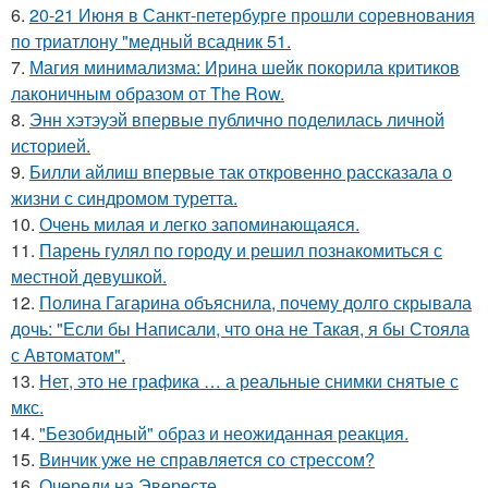
6.
20-21 Июня в Санкт-петербурге прошли соревнования
по триатлону "медный всадник 51.
7.
Магия минимализма: Ирина шейк покорила критиков
лаконичным образом от The Row.
8.
Энн хэтэуэй впервые публично поделилась личной
историей.
9.
Билли айлиш впервые так откровенно рассказала о
жизни с синдромом туретта.
10.
Очень милая и легко запоминающаяся.
11.
Парень гулял по городу и решил познакомиться с
местной девушкой.
12.
Полина Гагарина объяснила, почему долго скрывала
дочь: "Если бы Написали, что она не Такая, я бы Стояла
с Автоматом".
13.
Нет, это не графика … а реальные снимки снятые с
мкс.
14.
"Безобидный" образ и неожиданная реакция.
15.
Винчик уже не справляется со стрессом?
16.
Очереди на Эвересте.