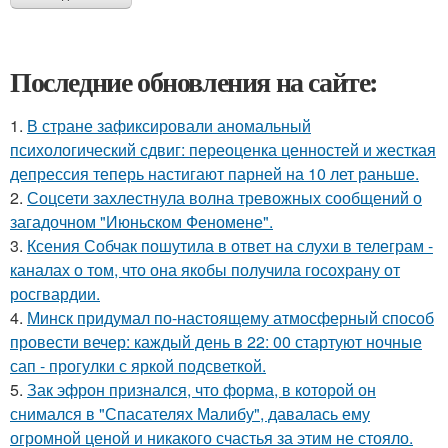
Последние обновления на сайте:
1.
В стране зафиксировали аномальный
психологический сдвиг: переоценка ценностей и жесткая
депрессия теперь настигают парней на 10 лет раньше.
2.
Соцсети захлестнула волна тревожных сообщений о
загадочном "Июньском Феномене".
3.
Ксения Собчак пошутила в ответ на слухи в телеграм -
каналах о том, что она якобы получила госохрану от
росгвардии.
4.
Минск придумал по-настоящему атмосферный способ
провести вечер: каждый день в 22: 00 стартуют ночные
сап - прогулки с яркой подсветкой.
5.
Зак эфрон признался, что форма, в которой он
снимался в "Спасателях Малибу", давалась ему
огромной ценой и никакого счастья за этим не стояло.