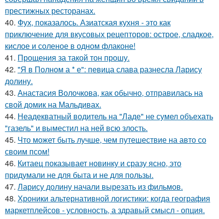
престижных ресторанах.
40.
Фух, показалось. Азиатская кухня - это как
приключение для вкусовых рецепторов: острое, сладкое,
кислое и соленое в одном флаконе!
41.
Прощения за такой тон прошу.
42.
"Я в Полном а * е": певица слава разнесла Ларису
долину.
43.
Анастасия Волочкова, как обычно, отправилась на
свой домик на Мальдивах.
44.
Неадекватный водитель на "Ладе" не сумел объехать
"газель" и выместил на ней всю злость.
45.
Что может быть лучше, чем путешествие на авто со
своим псом!
46.
Китаец показывает новинку и сразу ясно, это
придумали не для быта и не для пользы.
47.
Ларису долину начали вырезать из фильмов.
48.
Хроники альтернативной логистики: когда география
маркетплейсов - условность, а здравый смысл - опция.