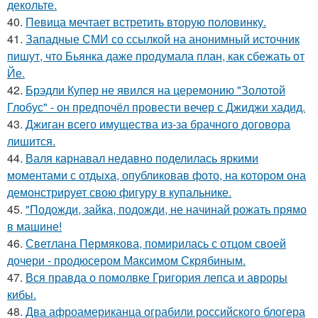
декольте.
40.
Певица мечтает встретить вторую половинку.
41.
Западные СМИ со ссылкой на анонимный источник
пишут, что Бьянка даже продумала план, как сбежать от
Йе.
42.
Брэдли Купер не явился на церемонию "Золотой
Глобус" - он предпочёл провести вечер с Джиджи хадид.
43.
Джиган всего имущества из-за брачного договора
лишится.
44.
Валя карнавал недавно поделилась яркими
моментами с отдыха, опубликовав фото, на котором она
демонстрирует свою фигуру в купальнике.
45.
"Подожди, зайка, подожди, не начинай рожать прямо
в машине!
46.
Светлана Пермякова, помирилась с отцом своей
дочери - продюсером Максимом Скрябиным.
47.
Вся правда о помолвке Григория лепса и авроры
кибы.
48.
Два афроамериканца ограбили российского блогера