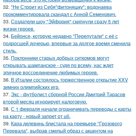
32.
"Не Строит из Себя"фитоняшку": водонаева
прокомментировала скандал с Анной Семенович.
33.
Создатели шоу "Эйфория" скипнули сразу 5 лет
жизни героев.
34.
Бейонсе, которую недавно "Перепутали" с её с
подросшей дочерью, впервые за долгое время сменила
стиль.
35.
Поклонники старых добрых ситкомов могут
открывать шампанское - судя по всему, нас ждет
эпичное воссоединение любимых героев.
36.
В Италии состоялось торжественное открытие XXV
зимних олимпийских игр.
37.
Экс - футболист сборной России Дмитрий Тарасов
второй месяц игнорирует налоговую.
38.
С 1 февраля начали ограничивать переводы с карты
на карту - новый запрет от цб.
39.
Кара делевинь блистала на премьере "Грозового
Перевала", выбрав смелый образ с акцентом на