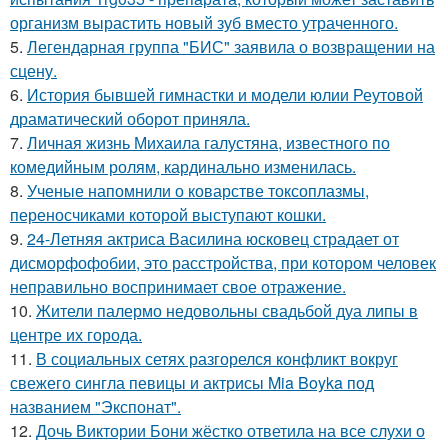
организм вырастить новый зуб вместо утраченного.
5.
Легендарная группа "БИС" заявила о возвращении на
сцену.
6.
История бывшей гимнастки и модели юлии Реутовой
драматический оборот приняла.
7.
Личная жизнь Михаила галустяна, известного по
комедийным ролям, кардинально изменилась.
8.
Ученые напомнили о коварстве токсоплазмы,
переносчиками которой выступают кошки.
9.
24-Летняя актриса Василина юсковец страдает от
дисморфофобии, это расстройства, при котором человек
неправильно воспринимает свое отражение.
10.
Жители палермо недовольны свадьбой дуа липы в
центре их города.
11.
В социальных сетях разгорелся конфликт вокруг
свежего сингла певицы и актрисы Mia Boyka под
названием "Экспонат".
12.
Дочь Виктории Бони жёстко ответила на все слухи о