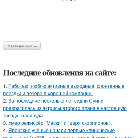
читать дальше →
Последние обновления на сайте:
1.
Работаю, люблю активные выходные, спонтанные
поездки и вечера в хорошей компании.
2.
За последние несколько лет сидни Суини
превратилась из актрисы второго плана в настоящую
звезду голливуда.
3.
Умер режиссёр "Маски" и "царя скорпионов".
4.
Японские учёные начали первые клинические
испытания Trg035 - препарата, который может заставить