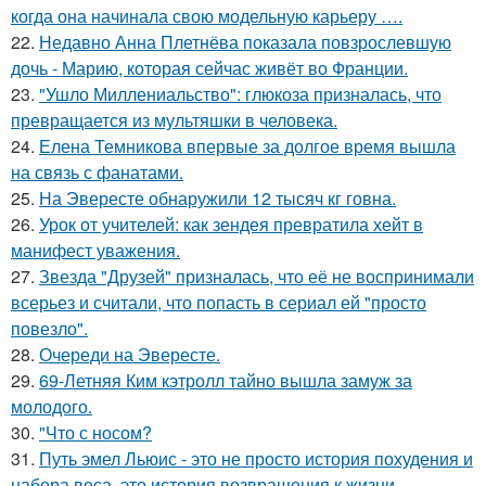
когда она начинала свою модельную карьеру ….
22.
Недавно Анна Плетнёва показала повзрослевшую
дочь - Марию, которая сейчас живёт во Франции.
23.
"Ушло Миллениальство": глюкоза призналась, что
превращается из мультяшки в человека.
24.
Елена Темникова впервые за долгое время вышла
на связь с фанатами.
25.
На Эвересте обнаружили 12 тысяч кг говна.
26.
Урок от учителей: как зендея превратила хейт в
манифест уважения.
27.
Звезда "Друзей" призналась, что её не воспринимали
всерьез и считали, что попасть в сериал ей "просто
повезло".
28.
Очереди на Эвересте.
29.
69-Летняя Ким кэтролл тайно вышла замуж за
молодого.
30.
"Что с носом?
31.
Путь эмел Льюис - это не просто история похудения и
набора веса, это история возвращения к жизни.