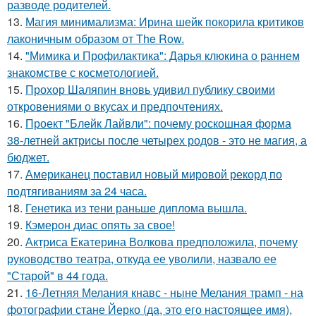
разводе родителей.
13.
Магия минимализма: Ирина шейк покорила критиков
лаконичным образом от The Row.
14.
"Мимика и Профилактика": Дарья клюкина о раннем
знакомстве с косметологией.
15.
Прохор Шаляпин вновь удивил публику своими
откровениями о вкусах и предпочтениях.
16.
Проект "Блейк Лайвли": почему роскошная форма
38-летней актрисы после четырех родов - это не магия, а
бюджет.
17.
Американец поставил новый мировой рекорд по
подтягиваниям за 24 часа.
18.
Генетика из тени раньше диплома вышла.
19.
Кэмерон диас опять за свое!
20.
Актриса Екатерина Волкова предположила, почему
руководство театра, откуда ее уволили, назвало ее
"Старой" в 44 года.
21.
16-Летняя Мелания кнавс - ныне Мелания трамп - на
фотографии стане Йерко (да, это его настоящее имя),