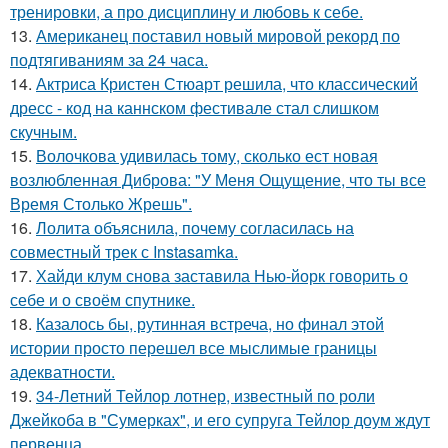
тренировки, а про дисциплину и любовь к себе.
13.
Американец поставил новый мировой рекорд по
подтягиваниям за 24 часа.
14.
Актриса Кристен Стюарт решила, что классический
дресс - код на каннском фестивале стал слишком
скучным.
15.
Волочкова удивилась тому, сколько ест новая
возлюбленная Диброва: "У Меня Ощущение, что ты все
Время Столько Жрешь".
16.
Лолита объяснила, почему согласилась на
совместный трек с Instasamka.
17.
Хайди клум снова заставила Нью-йорк говорить о
себе и о своём спутнике.
18.
Казалось бы, рутинная встреча, но финал этой
истории просто перешел все мыслимые границы
адекватности.
19.
34-Летний Тейлор лотнер, известный по роли
Джейкоба в "Сумерках", и его супруга Тейлор доум ждут
первенца.