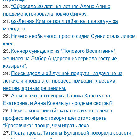
20.
"Сбросила 20 лет": 61-летняя Алена Апина
продемонстрировала новую фигуру.
21.
69-Летняя Ким кэтролл тайно вышла замуж за
молодого.
22.
Ничего необычного, просто сидни Суини стала лицом
клея.
23.
Коннор суинделлс из "Полового Воспитания"
женился на Эмбер Андерсон из сериала "острые
козырьки".
24.
Поиск идеальной лучшей подруги - задача не из
легких, и иногда этот процесс приводит к весьма
нестандартным решениям.
25.
А вы знали, что супруга Гарика Харламова,
Екатерина, и Анна Ковальчук - родные сестры?
26.
Никита кологривый сказал вслух то, о чём в
профессии обычно говорят шёпотом: играть
"Красавчика" проще, чем играть лоха.
27.
Подтанцовка Татьяны Булановой покорила соцсети.