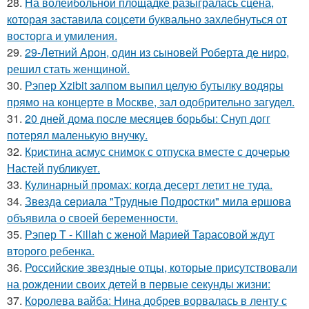
28.
На волейбольной площадке разыгралась сцена,
которая заставила соцсети буквально захлебнуться от
восторга и умиления.
29.
29-Летний Арон, один из сыновей Роберта де ниро,
решил стать женщиной.
30.
Рэпер Xzibit залпом выпил целую бутылку водяры
прямо на концерте в Москве, зал одобрительно загудел.
31.
20 дней дома после месяцев борьбы: Снуп догг
потерял маленькую внучку.
32.
Кристина асмус снимок с отпуска вместе с дочерью
Настей публикует.
33.
Кулинарный промах: когда десерт летит не туда.
34.
Звезда сериала "Трудные Подростки" мила ершова
объявила о своей беременности.
35.
Рэпер T - Killah с женой Марией Тарасовой ждут
второго ребенка.
36.
Российские звездные отцы, которые присутствовали
на рождении своих детей в первые секунды жизни:
37.
Королева вайба: Нина добрев ворвалась в ленту с