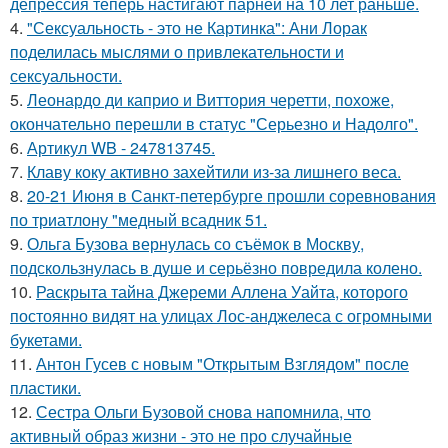
депрессия теперь настигают парней на 10 лет раньше.
4.
"Сексуальность - это не Картинка": Ани Лорак
поделилась мыслями о привлекательности и
сексуальности.
5.
Леонардо ди каприо и Виттория черетти, похоже,
окончательно перешли в статус "Серьезно и Надолго".
6.
Артикул WB - 247813745.
7.
Клаву коку активно захейтили из-за лишнего веса.
8.
20-21 Июня в Санкт-петербурге прошли соревнования
по триатлону "медный всадник 51.
9.
Ольга Бузова вернулась со съёмок в Москву,
подскользнулась в душе и серьёзно повредила колено.
10.
Раскрыта тайна Джереми Аллена Уайта, которого
постоянно видят на улицах Лос-анджелеса с огромными
букетами.
11.
Антон Гусев с новым "Открытым Взглядом" после
пластики.
12.
Сестра Ольги Бузовой снова напомнила, что
активный образ жизни - это не про случайные