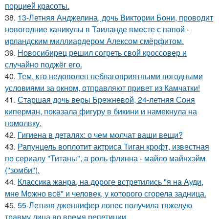
порцией красоты.
38.
13-Летняя Анджелина, дочь Виктории Бони, проводит
новогодние каникулы в Таиланде вместе с папой -
ирландским миллиардером Алексом смёрфитом.
39.
Новосибирец решил согреть свой кроссовер и
случайно поджёг его.
40.
Тем, кто недоволен неблагоприятными погодными
условиями за окном, отправляют привет из Камчатки!
41.
Старшая дочь веры Брежневой, 24-летняя Соня
киперман, показала фигуру в бикини и намекнула на
помолвку.
42.
Гигиена в деталях: о чем молчат ваши вещи?
43.
Рапунцель воплотит актриса Тиган крофт, известная
по сериалу "Титаны", а роль флинна - майло майнхэйм
("зомби").
44.
Классика жанра, на дороге встретились "я на Ауди,
мне Можно всё" и человек, у которого сгорела задница.
45.
55-Летняя дженнифер лопес получила тяжелую
травму лица во время репетиции.