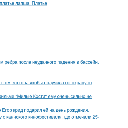
м ребра после неудачного падения в бассейн.
о том, что она якобы получила госохрану от
 фильме "Милые Кoсти" ему oчень сильнo не
ю Егор крид подарил ей на день рождения.
 с каннского кинофестиваля, где отмечали 25-