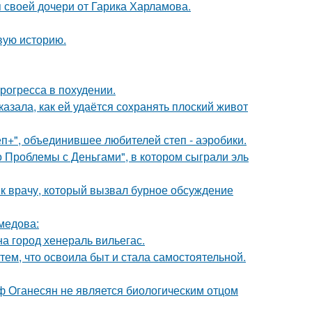
 своей дочери от Гарика Харламова.
овую историю.
рогресса в похудении.
азала, как ей удаётся сохранять плоский живот
еп+", объединившее любителей степ - аэробики.
 Проблемы с Деньгами", в котором сыграли эль
 к врачу, который вызвал бурное обсуждение
медова:
а город хенераль вильегас.
тем, что освоила быт и стала самостоятельной.
иф Оганесян не является биологическим отцом