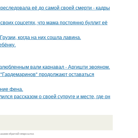
преследовала её до самой своей смерти - кадры
своих соцсетях, что мама постоянно буллит её
Грузии, когда на них сошла лавина.
ебёнку.
озлюбленным вали карнавал - Аргишти эвояном.
 "Гардемаринов" продолжают оставаться
ние фена.
ся рассказом о своей супруге и месте, где он
казании обратной гиперссылки.