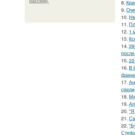
бассейн.
8.
Кри
9.
Оче
10.
Не
11.
Пл
12.
1 
13.
Кс
14.
39
после
15.
22
16.
В 
фанни
17.
Ан
среди
18.
Му
19.
Ап
20.
"Я
21.
Се
22.
"Б
Стефа