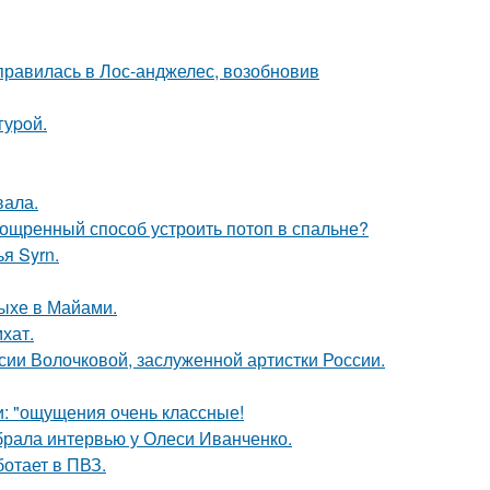
правилась в Лос-анджелес, возобновив
гуpoй.
вала.
зощренный способ устроить потоп в спальне?
я Syrn.
дыхе в Майами.
хат.
ии Волочковой, заслуженной артистки России.
и: "ощущения очень классные!
брала интервью у Олеси Иванченко.
ботает в ПВЗ.