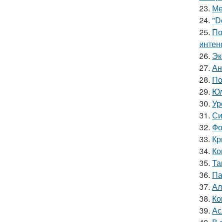
23.
Ме
24.
"D
25.
По
интен
26.
Эк
27.
Ан
28.
По
29.
Юл
30.
Ур
31.
Си
32.
Фо
33.
Кр
34.
Ко
35.
Та
36.
Па
37.
Ал
38.
Ко
39.
Ас