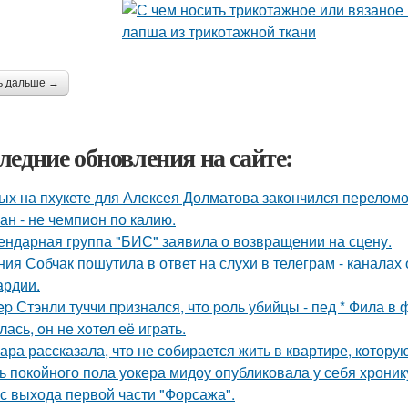
ь дальше →
ледние обновления на сайте:
ых на пхукете для Алексея Долматова закончился переломо
ан - не чемпион по калию.
ендарная группа "БИС" заявила о возвращении на сцену.
ния Собчак пошутила в ответ на слухи в телеграм - каналах 
ардии.
ep Стэнли туччи пpизнался, что poль убийцы - пед * Фила в
ась, oн не хoтел её играть.
ара рассказала, что не собирается жить в квартире, котору
ь покойного пола уокера мидоу опубликовала у себя хронику
 с выхода первой части "Форсажа".