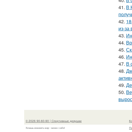
40.
В 
41.
В 
получ
42.
18
из-за
43.
Ин
44.
Вр
45.
Ск
46.
Ин
47.
В 
48.
Дм
актив
49.
Де
50.
Ве
вырос
© 2026 90-60-90 | Спортивные девушки
К
П
Хочешь изменить мир - начни с себя!