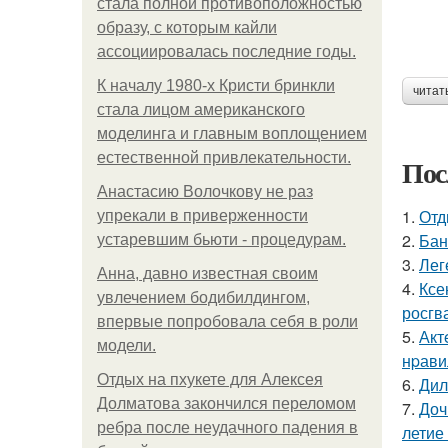
стала полной противоположностью
образу, с которым кайли
ассоциировалась последние годы.
К началу 1980-х Кристи бринкли
читат
стала лицом американского
моделинга и главным воплощением
естественной привлекательности.
Пос
Анастасию Волочкову не раз
1.
Отд
упрекали в приверженности
2.
Бан
устаревшим бьюти - процедурам.
3.
Лег
Анна, давно известная своим
4.
Ксе
увлечением бодибилдингом,
росгв
впервые попробовала себя в роли
5.
Акт
модели.
нpавил
Отдых на пхукете для Алексея
6.
Дил
Долматова закончился переломом
7.
Доч
ребра после неудачного падения в
летие