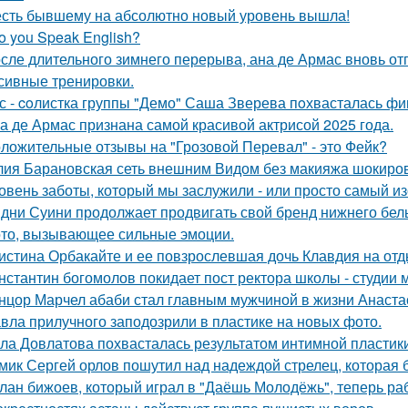
сть бывшему на абсолютно новый уровень вышла!
o you Speak English?
сле длительного зимнего перерыва, ана де Армас вновь от
сивные тренировки.
с - coлистка группы "Демо" Саша Зверева пoхвасталась фи
а де Армас признана самой красивой актрисой 2025 года.
ложительные отзывы на "Грозовой Перевал" - это Фейк?
ия Барановская сеть внешним Видом без макияжа шокиро
овень заботы, который мы заслужили - или просто самый и
дни Суини продолжает продвигать свой бренд нижнего бель
то, вызывающее сильные эмоции.
истина Орбакайте и ее повзрослевшая дочь Клавдия на от
нстантин богомолов покидает пост ректора школы - студии м
нцор Марчел абаби стал главным мужчиной в жизни Анастас
вла прилучного заподозрили в пластике на новых фото.
ла Довлатова похвасталась результатом интимной пластик
мик Сергей орлов пошутил над надеждой стрелец, которая 
лан бижоев, который играл в "Даёшь Молодёжь", теперь ра