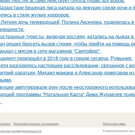
окрестностях астаны действует группа пушистых воров.
Казахстане бешеная лиса напала на девушку среди ночи и 
ились в стиле жутких хорроров.
-Летняя дочь телеведущей, Полина Аксенова, поделилась в 
 внешности.
остранные туристы, включая россиян, катались на лыжах в 
ач решил бросить вызов стихии, чтобы прийти на помощь р
андал с мясом в сети магазинов "Светофор".
цидент произошёл в 2018 году в городе сегарча, Румыния.
сети разгорелось настоящее расследование, связанное с в
итрий харатьян, Михаил мамаев и Александр домогаров из
ными.
вушке ампутировали руку после неосторожного использова
дущий программы "Натальная Карта" Дима Журавлев поделил
.
онтакты
Пользовательское соглашение
Обратная связь
олитика конфидециальности
Копирование разрешено при у