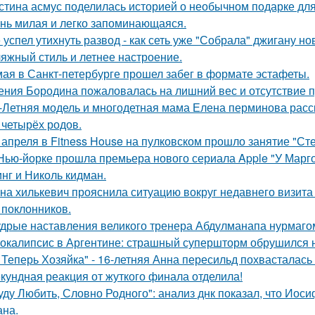
стина асмус поделилась историей о необычном подарке для
нь милая и легко запоминающаяся.
 успел утихнуть развод - как сеть уже "Собрала" джигану н
яжный стиль и летнее настроение.
мая в Санкт-петербурге прошел забег в формате эстафеты.
ения Бородина пожаловалась на лишний вес и отсутствие п
-Летняя модель и многодетная мама Елена перминова расск
 четырёх родов.
 апреля в Fitness House на пулковском прошло занятие "Ст
Нью-йорке прошла премьера нового сериала Apple "У Марго
нг и Николь кидман.
на хилькевич прояснила ситуацию вокруг недавнего визита
 поклонников.
дрые наставления великого тренера Абдулманапа нурмаго
окалипсис в Аргентине: страшный супершторм обрушился н
 Теперь Хозяйка" - 16-летняя Анна пересильд похвасталась 
кундная реакция от жуткого финала отделила!
уду Любить, Словно Родного": анализ днк показал, что Иос
на.