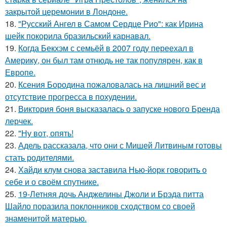
закрытой церемонии в Лондоне.
18.
"Русский Ангел в Самом Сердце Рио": как Ирина
шейк покорила бразильский карнавал.
19.
Когда Бекхэм с семьёй в 2007 году переехал в
Америку, он был там отнюдь не так популярен, как в
Европе.
20.
Ксения Бородина пожаловалась на лишний вес и
отсутствие прогресса в похудении.
21.
Виктория боня высказалась о запуске нового Бренда
лерчек.
22.
"Ну вот, опять!
23.
Адель рассказала, что они с Мишей Литвиным готовы
стать родителями.
24.
Хайди клум снова заставила Нью-йорк говорить о
себе и о своём спутнике.
25.
19-Летняя дочь Анджелины Джоли и Брэда питта
Шайло поразила поклонников сходством со своей
знаменитой матерью.