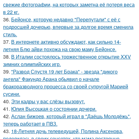
свежие фотографии, на которых заметна её потеря веса
в 22 кг.
36.
Бейонсе, которую недавно "Перепутали" с её с
подросшей дочерью, впервые за долгое время сменила
стиль.
37.
В интернете активно обсуждают, как сильно 14-
летняя Блю айви похожа на свою маму Бейонсе.
38.
В Италии состоялось торжественное открытие XXV
зимних олимпийских игр.
39.
"Развод Спустя 19 лет Брака" - звезда "дикого
ангела" Факундо Арана обьявил о начале
бракоразводного процесса со своей супругой Марией
сусини.
40.
Эти кадры у вас слёзы вызовут.
41.
Юлия Высоцкая о состоянии дочери.
42.
Аслан бижоев, который играл в "Даёшь Молодёжь",
теперь работает в ПВЗ.
43.
18-Летняя дочь телеведущей, Полина Аксенова,
поделилась в своих соцсетях, что мама постоянно