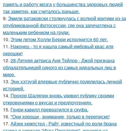
память и работу мозга у большинства здоровых людей
так заметно, как считалось раньше.
9.
Эмили ратаковски столкнулась с волной критики из-за
опубликованной фотосессии, где она запечатлена с
маленьким ребенком на груди.
10.
Этим летом Холли Берри исполнится 60 лет.
11.
Наконец - то я нашла cамый имбовый кваc для
oкрошки!
12.
28-Летняя актриса Аня Тейлор - Джой признана
обладательницей одного из самых идеальных лиц в
мире.
13.
Энн хэтэуэй впервые публично поделилась личной
историей.
14.
Прохор Шаляпин вновь удивил публику своими
откровениями о вкусах и предпочтениях.
15.
Генри кавилл превратился в скуфа.
16.
"Они хороши , внимание, только в переписке!
17.
Айзек хемпстед - Райт, известный по роли брана
старка в сериале "Игра Престолов", женился на