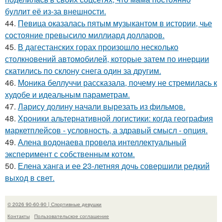
буллит её из-за внешности.
44.
Певица оказалась пятым музыкантом в истории, чье
состояние превысило миллиард долларов.
45.
В дагестанских горах произошло несколько
столкновений автомобилей, которые затем по инерции
скатились по склону снега один за другим.
46.
Моника беллуччи рассказала, почему не стремилась к
худобе и идеальным параметрам.
47.
Ларису долину начали вырезать из фильмов.
48.
Хроники альтернативной логистики: когда география
маркетплейсов - условность, а здравый смысл - опция.
49.
Алена водонаева провела интеллектуальный
эксперимент с собственным котом.
50.
Елена ханга и ее 23-летняя дочь совершили редкий
выход в свет.
© 2026 90-60-90 | Спортивные девушки
Контакты
Пользовательское соглашение