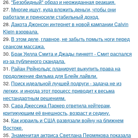
26.
"Безобидный" образ и неожиданная реакция.
27.
Многие ищут, куда вложить деньги, чтобы они
работали и приносили стабильный доход.
28.
Дакота Джонсон интернет в новой кампании Calvin
Klein взорвала.
29.
В этом деле, главное, не забыть помыть ноги перед
сеансом массажа.
30.
Брак Уилла Смита и Джады пинкетт - Смит распался
из-за публичного скандала.
31.
Райан Рейнольдс планирует выкупить права на
продолжение фильма для Блейк лайвли.
32.
Поиск идеальной лучшей подруги - задача не из
легких, и иногда этот процесс приводит к весьма
нестандартным решениям.
33.
Сара Джессика Паркер ответила хейтерам,
критикующим её внешность, возраст и седину.
34.
Как израиль и США развязали войну на ближнем
Востоке.
35.
Знаменитая актриса Светлана Пермякова показала