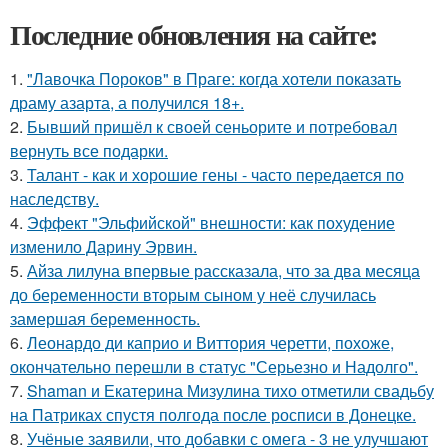
Последние обновления на сайте:
1.
"Лавочка Пороков" в Праге: когда хотели показать
драму азарта, а получился 18+.
2.
Бывший пришёл к своей сеньорите и потребовал
вернуть все подарки.
3.
Талант - как и хорошие гены - часто передается по
наследству.
4.
Эффект "Эльфийской" внешности: как похудение
изменило Дарину Эрвин.
5.
Айза лилуна впервые рассказала, что за два месяца
до беременности вторым сыном у неё случилась
замершая беременность.
6.
Леонардо ди каприо и Виттория черетти, похоже,
окончательно перешли в статус "Серьезно и Надолго".
7.
Shaman и Екатерина Мизулина тихо отметили свадьбу
на Патриках спустя полгода после росписи в Донецке.
8.
Учёные заявили, что добавки с омега - 3 не улучшают