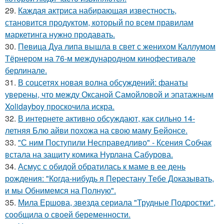
29.
Каждая актриса набирающая известность,
становится продуктом, который по всем правилам
маркетинга нужно продавать.
30.
Певица Дуа липа вышла в свет с женихом Каллумом
Тёрнером на 76-м международном кинофестивале
берлинале.
31.
В соцсетях новая волна обсуждений: фанаты
уверены, что между Оксаной Самойловой и эпатажным
Xolidayboy проскочила искра.
32.
В интернете активно обсуждают, как сильно 14-
летняя Блю айви похожа на свою маму Бейонсе.
33.
"С ним Поступили Несправедливо" - Ксения Собчак
встала на защиту комика Нурлана Сабурова.
34.
Асмус с обидой обратилась к маме в ее день
рождения: "Когда-нибудь я Перестану Тебе Доказывать,
и мы Обнимемся на Полную".
35.
Мила Ершова, звезда сериала "Трудные Подростки",
сообщила о своей беременности.