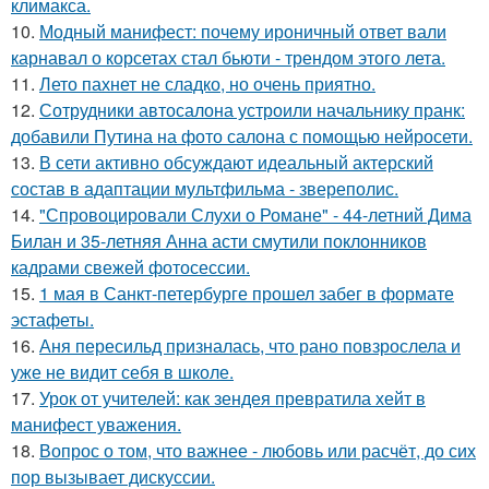
климакса.
10.
Модный манифест: почему ироничный ответ вали
карнавал о корсетах стал бьюти - трендом этого лета.
11.
Лето пахнет не сладко, но очень приятно.
12.
Сотрудники автосалона устроили начальнику пранк:
добавили Путина на фото салона с помощью нейросети.
13.
В сети активно обсуждают идеальный актерский
состав в адаптации мультфильма - звереполис.
14.
"Спровоцировали Слухи о Романе" - 44-летний Дима
Билан и 35-летняя Анна асти смутили поклонников
кадрами свежей фотосессии.
15.
1 мая в Санкт-петербурге прошел забег в формате
эстафеты.
16.
Аня пересильд призналась, что рано повзрослела и
уже не видит себя в школе.
17.
Урок от учителей: как зендея превратила хейт в
манифест уважения.
18.
Вопрос о том, что важнее - любовь или расчёт, до сих
пор вызывает дискуссии.