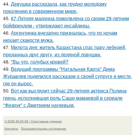
44.
Девушка рассказала, как трудно молодому
поколению в современном мире.
45.
67-Летняя мадонна помолвлена со своим 29-летним
бойфрендом - утверждают инсайдеры.
46.
Аргентинка внезапно призналась, что по ночам
нюхает скакости мужа.
47.
Милота дня: житель Казахстана спас пару лебедей,
преданных друг другу, из ледяной ловушки.
48.
"Вы что, голубых кровей?
49.
Ведущий программы "Натальная Карта" Дима
Журавлев поделился рассказом о своей супруге и месте,
где он вырос.
50.
Вот как выглядит сейчас 29-летняя актриса Полина
гренц, исполнившая роль Саши мамаевой в сериале
"Физрук" с Дмитрием нагиевым.
© 2026 90-60-90 | Спортивные девушки
Контакты
Пользовательское соглашение