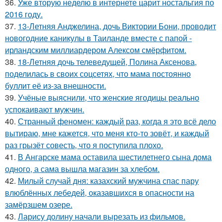
36.
Уже вторую неделю в интернете царит ностальгия по
2016 году.
37.
13-Летняя Анджелина, дочь Виктории Бони, проводит
новогодние каникулы в Таиланде вместе с папой -
ирландским миллиардером Алексом смёрфитом.
38.
18-Летняя дочь телеведущей, Полина Аксенова,
поделилась в своих соцсетях, что мама постоянно
буллит её из-за внешности.
39.
Учёные выяснили, что женские ягодицы реально
успокаивают мужчин.
40.
Странный феномен: каждый раз, когда я это всё дело
вытираю, мне кажется, что меня кто-то зовёт, и каждый
раз грызёт совесть, что я поступила плохо.
41.
В Ангарске мама оставила шестилетнего сына дома
одного, а сама вышла магазин за хлебом.
42.
Милый случай дня: казахский мужчина спас пару
влюблённых лебедей, оказавшихся в опасности на
замёрзшем озере.
43.
Ларису долину начали вырезать из фильмов.