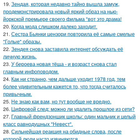
19.
Зендая, которая недавно тайно вышла замуж,
продемонстрировала новый яркий образ на нью-
йоркской премьере своего фильма "вот это драма!
20.
Когда мода слишком далеко заходит.
21.
Сестра Бьянки цензори повторила её самые смелые
"Голые" образы.
22.
Зендея снова заставила интернет обсуждать её
личную жизнь.
23.
У бероева новая тёща - и возраст снова стал
главным инфоповодом.
24.
Как ни странно, чем дальше уходит 1978 год, тем
более удивительным кажется то, что тогда считалось
привычным.
25.
Не знаю как вам, но тут вообще не вредно.
26.
Цифровой след: можно ли удалить прошлое из сети?
27.
Главный френдзонщик школы: один мальчик и целый
класс равнодушных "Невест".
28.
Сильнейшая реакция на обидные слова, после
которой люди часто извиняются.