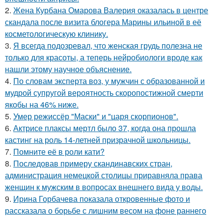
2.
Жена Курбана Омарова Валерия оказалась в центре
скандала после визита блогера Марины ильиной в её
косметологическую клинику.
3.
Я всегда подозревал, что женская грудь полезна не
только для красоты, а теперь нейробиологи вроде как
нашли этому научное объяснение.
4.
По словам эксперта воз, у мужчин с образованной и
мудрой супругой вероятность скоропостижной смерти
якобы на 46% ниже.
5.
Умер режиссёр "Маски" и "царя скорпионов".
6.
Актрисе плаксы мертл было 37, когда она прошла
кастинг на роль 14-летней призрачной школьницы.
7.
Помните её в роли кати?
8.
Последовав примеру скандинавских стран,
администрация немецкой столицы приравняла права
женщин к мужским в вопросах внешнего вида у воды.
9.
Ирина Горбачева показала откровенные фото и
рассказала о борьбе с лишним весом на фоне раннего