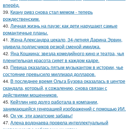
вперёд.
39.
Киану ривз снова стал мемом - теперь
рождественским.
40.
Личная жизнь на паузе: как дети нарушают самые
романтичные планы.
41.
Жена Александра цекало, 34-летняя Дарина Эрвин,
удивила подписчиков резкой сменой имиджа.
42.
Яна Кошкина: звезда комедийного кино и театра, чья
пленительная красота сияет в каждом кадре.
43.
Певица оказалась пятым музыкантом в истории, чье
состояние превысило миллиард долларов.
44.
В последнее время Ольга Бузова оказалась в центре
скандала, который, к сожалению, снова связан с
действиями мошенников.
45.
Кейтлин нер долго работала в компании,
занимающейся генерацией изображений с помощью ИИ.
46.
Ох уж, эти азиатские забавы!
47.
Алена водонаева провела интеллектуальный