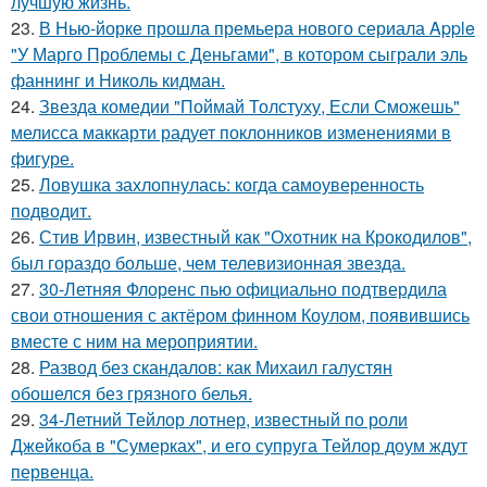
лучшую жизнь.
23.
В Нью-йорке прошла премьера нового сериала Apple
"У Марго Проблемы с Деньгами", в котором сыграли эль
фаннинг и Николь кидман.
24.
Звезда комедии "Поймай Толстуху, Если Сможешь"
мелисса маккарти радует поклонников изменениями в
фигуре.
25.
Ловушка захлопнулась: когда самоуверенность
подводит.
26.
Стив Ирвин, известный как "Охотник на Крокодилов",
был гораздо больше, чем телевизионная звезда.
27.
30-Летняя Флоренс пью официально подтвердила
свои отношения с актёром финном Коулом, появившись
вместе с ним на мероприятии.
28.
Развод без скандалов: как Михаил галустян
обошелся без грязного белья.
29.
34-Летний Тейлор лотнер, известный по роли
Джейкоба в "Сумерках", и его супруга Тейлор доум ждут
первенца.