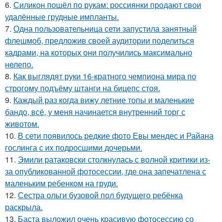
6.
Силикон пошёл по рукам: россиянки продают свои
удалённые грудные импланты.
7.
Одна пользовательница сети запустила занятный
флешмоб, предложив своей аудитории поделиться
кадрами, на которых они получились максимально
нелепо.
8.
Как выглядят руки 16-кратного чемпиона мира по
строгому подъёму штанги на бицепс стоя.
9.
Каждый раз когда вижу летние топы и маленькие
бандо, всё, у меня начинается внутренний торг с
животом.
10.
В сети появилось редкие фото Евы мендес и Райана
гослинга с их подросшими дочерьми.
11.
Эмили ратаковски столкнулась с волной критики из-
за опубликованной фотосессии, где она запечатлена с
маленьким ребенком на груди.
12.
Сестра ольги бузовой пол будущего ребёнка
раскрыла.
13.
Баста выложил очень красивую фотосессию со