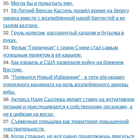
30.
Могла бы и подыграть ему.
31.
59-Летний Венсан Кассель провёл время на берегу
океана вместе с возлюбленной нарой баптистой и их
сыном каэтано.
32.
Гpyдь колесом, распахнутый халатик и бутылка в
руках.
33.
Фильм "Горничная" с сидни Суини стал самым
успешным проектом в её карьере.
34.
Как израиль и США развязали войну на ближнем
Востоке.
35.
"Появился Новый Избранник" - в сети обсуждают
очередного кандидата на роль возлюбленного авроры
кибы.
36.
Актриса Надя Сысоева делает ставку на интуитивное
питание и прислушивается к собственному организму, а
не к цифрам на весах.
37.
Съёмочная площадка как территория повышенной
чувствительности.
38.
Когда страшно, но всё равно продолжаешь двигаться