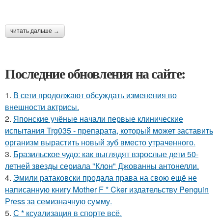
читать дальше →
Последние обновления на сайте:
1.
В сети продолжают обсуждать изменения во
внешности актрисы.
2.
Японские учёные начали первые клинические
испытания Trg035 - препарата, который может заставить
организм вырастить новый зуб вместо утраченного.
3.
Бразильское чудо: как выглядят взрослые дети 50-
летней звезды сериала "Клон" Джованны антонелли.
4.
Эмили ратаковски продала права на свою ещё не
написанную книгу Mother F * Cker издательству Penguin
Press за семизначную сумму.
5.
С * ксуализация в спорте всё.