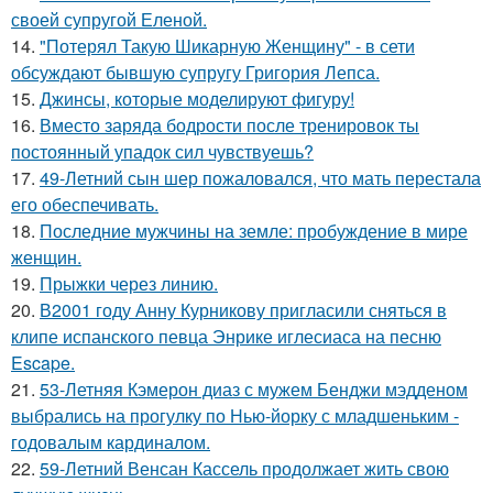
своей супругой Еленой.
14.
"Потерял Такую Шикарную Женщину" - в сети
обсуждают бывшую супругу Григория Лепса.
15.
Джинсы, которые моделируют фигуру!
16.
Вместо заряда бодрости после тренировок ты
постоянный упадок сил чувствуешь?
17.
49-Летний сын шер пожаловался, что мать перестала
его обеспечивать.
18.
Последние мужчины на земле: пробуждение в мире
женщин.
19.
Прыжки через линию.
20.
В2001 году Анну Курникову пригласили сняться в
клипе испанского певца Энрике иглесиаса на песню
Escape.
21.
53-Летняя Кэмерон диаз с мужем Бенджи мэдденом
выбрались на прогулку по Нью-йорку с младшеньким -
годовалым кардиналом.
22.
59-Летний Венсан Кассель продолжает жить свою