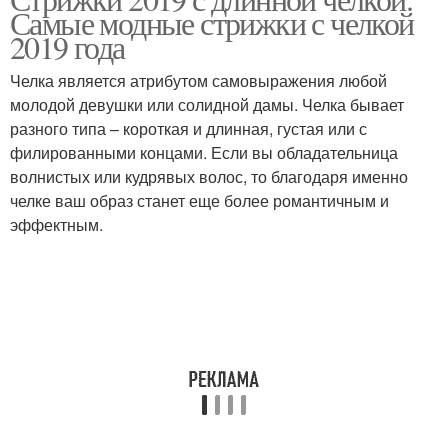
Волнистая лоханка
Перья с острой челкой
Самые модные стрижки с челкой
2019 года
Челка является атрибутом самовыражения любой
Золотисто-коричневая
молодой девушки или солидной дамы. Челка бывает
Лоханка с бахромой
лоханка
разного типа – короткая и длинная, густая или с
филированными концами. Если вы обладательница
волнистых или кудрявых волос, то благодаря именно
челке ваш образ станет еще более романтичным и
Стрижка с длинной
Стрижка с тупой челкой
эффектным.
челкой
Длинные челки
Волосы с челкой
Стрижка с челкой
Мужские челки