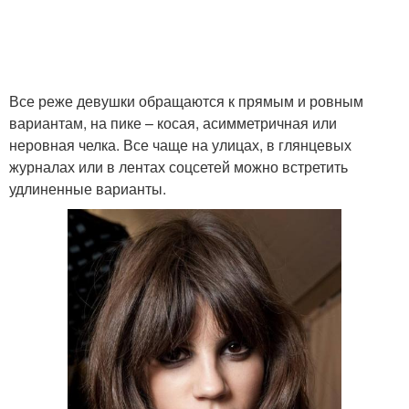
Короткие стрижки
Волосы с челкой
Все реже девушки обращаются к прямым и ровным
вариантам, на пике – косая, асимметричная или
неровная челка. Все чаще на улицах, в глянцевых
журналах или в лентах соцсетей можно встретить
Стрижка с челкой
Мужские челки
удлиненные варианты.
Длинная челка