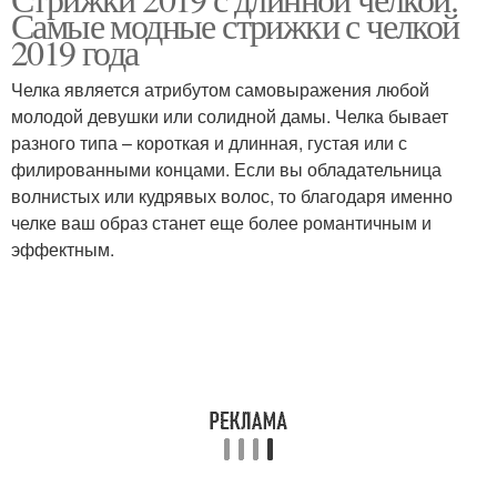
Длинные прически
Лоханка с челкой
Самые модные стрижки с челкой
2019 года
Челка является атрибутом самовыражения любой
Перья с длинными
молодой девушки или солидной дамы. Челка бывает
Перья с острой челкой
боковыми
разного типа – короткая и длинная, густая или с
филированными концами. Если вы обладательница
волнистых или кудрявых волос, то благодаря именно
челке ваш образ станет еще более романтичным и
Волосы с длинными
Длинные волосы
эффектным.
перьями
Длинная прямая
Стрижка с тупой челкой
Стрижка с длинной
Длинные челки
челкой