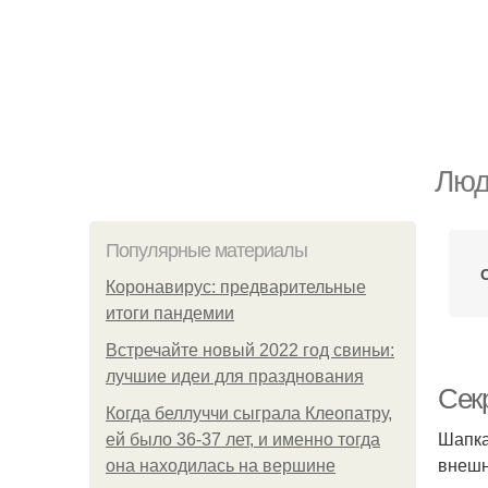
Люд
Популярные материалы
Коронавирус: предварительные
итоги пандемии
Встречайте новый 2022 год свиньи:
лучшие идеи для празднования
Сек
Когда беллуччи сыграла Клеопатру,
Шапка
ей было 36-37 лет, и именно тогда
внешн
она находилась на вершине