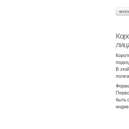
читат
Кор
лиц
Корот
подхо
В это
полез
Форма
Перво
быть 
индив