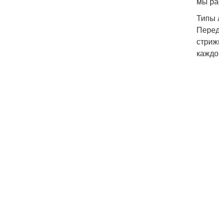
мы ра
Типы 
Перед
стриж
каждог