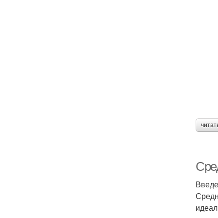
читат
Сре
Введ
Средн
идеал