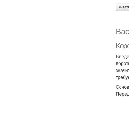
читат
Вас
Коро
Введ
Корот
значи
требу
Основ
Перед