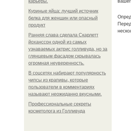
вашег
карьеры.
Куриные яйца: лучший источник
Опред
белка для женщин или опасный
Перед
продукт
неско
Ранняя слава сделала Скарлетт
йоханссон одной из самых
узнаваемых актрис голливуда, но за
глянцевым фасадом скрывалась
огромная неуверенность.
В соцсетях набирают популярность
чипсы из крапивы, которые
пользователи в комментариях
называют неожиданно вкусными.
Профессиональные секреты
косметолога из Голливуда