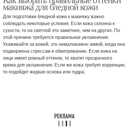
макияжа для бледной кожи
кожи
кожи
Для подготовки бледной кожи к макияжу важно
соблюдать некоторые условия. Если кожа склонна к
Помада для темной
Средства на бледную
сухости, то на светлой это заметнее, чем на других. По
кожи
кожу
этой причине требуется правильное увлажнение.
Ухаживайте за кожей, это немаловажно зимой, когда она
подвержена стрессам и обветриванию. Если кожа на
лице имеет ровный оттенок, то хватит прозрачного
Образа при бледной
крема для увлажнения. Если же кожа требует коррекции,
коже
то подойдет жидкая основа или пудра.