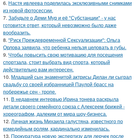
6.
Настя ивлеева поделилась эксклюзивными снимками
из новой фотосессии.
7.
Забудьте о Деми Мур и её "Субстанции" - у нас
готовится ответ, который невозможно было даже
вообразить.
8.
"Риск Преждевременной Сексуализации": Ольга
Орлова заявила, что ребенка нельзя целовать в губы.
9.
Чтобы повысить свою мотивацию для посещения
спортзала, стоит выбрать вид спорта, который
действительно вам интересен.
10.
Младший сын знаменитой актрисы Дилан ли сыграл
свадьбу со своей избранницей Паулой брасс на
побережье сен - тропе.
11.
В недавнем интервью Ирина тонева раскрыла
детали своего семейного союза с Алексеем брижей -
хореографом, далеким от мира шоу-бизнеса.
12.
Личная жизнь Михаила галустяна, известного по
комедийным ролям, кардинально изменилась.
13.
Прокуратура новую экспертизу для лерчек после