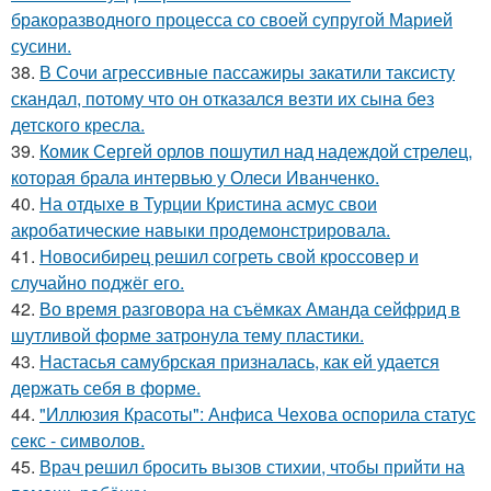
бракоразводного процесса со своей супругой Марией
сусини.
38.
В Сочи агрессивные пассажиры закатили таксисту
скандал, потому что он отказался везти их сына без
детского кресла.
39.
Комик Сергей орлов пошутил над надеждой стрелец,
которая брала интервью у Олеси Иванченко.
40.
На отдыхе в Турции Кристина асмус свои
акробатические навыки продемонстрировала.
41.
Новосибирец решил согреть свой кроссовер и
случайно поджёг его.
42.
Во время разговора на съёмках Аманда сейфрид в
шутливой форме затронула тему пластики.
43.
Настасья самубрская призналась, как ей удается
держать себя в форме.
44.
"Иллюзия Красоты": Анфиса Чехова оспорила статус
секс - символов.
45.
Врач решил бросить вызов стихии, чтобы прийти на