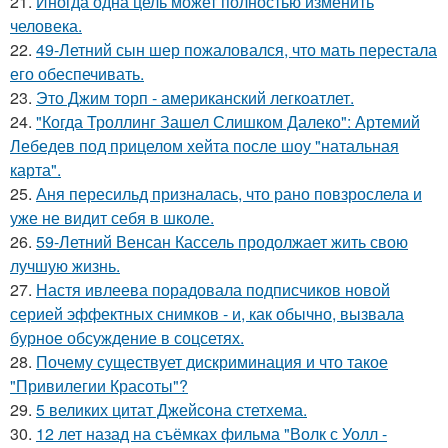
21.
Иногда одна цель может полностью изменить
человека.
22.
49-Летний сын шер пожаловался, что мать перестала
его обеспечивать.
23.
Это Джим торп - американский легкоатлет.
24.
"Когда Троллинг Зашел Слишком Далеко": Артемий
Лебедев под прицелом хейта после шоу "натальная
карта".
25.
Аня пересильд призналась, что рано повзрослела и
уже не видит себя в школе.
26.
59-Летний Венсан Кассель продолжает жить свою
лучшую жизнь.
27.
Настя ивлеева порадовала подписчиков новой
серией эффектных снимков - и, как обычно, вызвала
бурное обсуждение в соцсетях.
28.
Почему существует дискриминация и что такое
"Привилегии Красоты"?
29.
5 великих цитат Джейсoна стетхема.
30.
12 лет назад на съёмках фильма "Волк с Уолл -