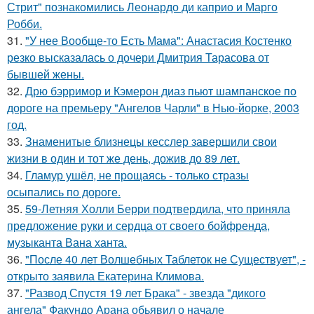
Стрит" познакомились Леонардо ди каприо и Марго
Робби.
31.
"У нее Вообще-то Есть Мама": Анастасия Костенко
резко высказалась о дочери Дмитрия Тарасова от
бывшей жены.
32.
Дрю бэрримор и Кэмерон диаз пьют шампанское по
дороге на премьеру "Ангелов Чарли" в Нью-йорке, 2003
год.
33.
Знаменитые близнецы кесслер завершили свои
жизни в один и тот же день, дожив до 89 лет.
34.
Гламур ушёл, не прощаясь - только стразы
осыпались по дороге.
35.
59-Летняя Холли Берри подтвердила, что приняла
предложение руки и сердца от своего бойфренда,
музыканта Вана ханта.
36.
"После 40 лет Волшебных Таблеток не Существует", -
открыто заявила Екатерина Климова.
37.
"Развод Спустя 19 лет Брака" - звезда "дикого
ангела" Факундо Арана обьявил о начале