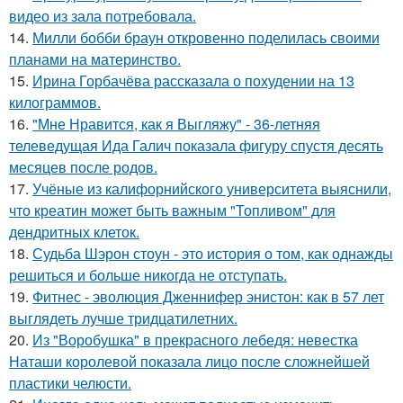
видео из зала потребовала.
14.
Милли бобби браун откровенно поделилась своими
планами на материнство.
15.
Ирина Горбачёва рассказала о похудении на 13
килограммов.
16.
"Мне Нравится, как я Выгляжу" - 36-летняя
телеведущая Ида Галич показала фигуру спустя десять
месяцев после родов.
17.
Учёные из калифорнийского университета выяснили,
что креатин может быть важным "Топливом" для
дендритных клеток.
18.
Судьба Шэрон стоун - это история о том, как однажды
решиться и больше никогда не отступать.
19.
Фитнес - эволюция Дженнифер энистон: как в 57 лет
выглядеть лучше тридцатилетних.
20.
Из "Воробушка" в прекрасного лебедя: невестка
Наташи королевой показала лицо после сложнейшей
пластики челюсти.