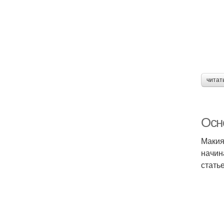
читат
Осн
Макия
начин
стать