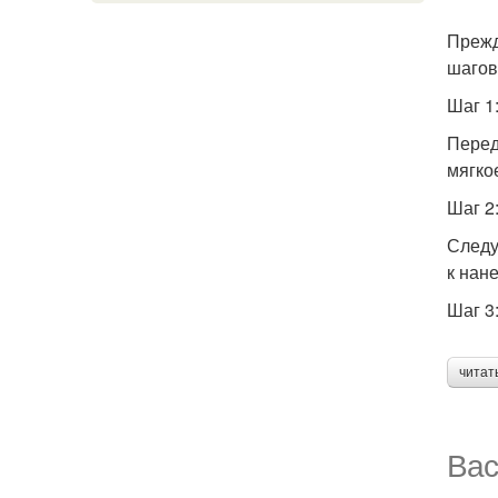
Прежд
шагов
Шаг 1
Перед
мягко
Шаг 2
Следу
к нан
Шаг 3
читат
Вас