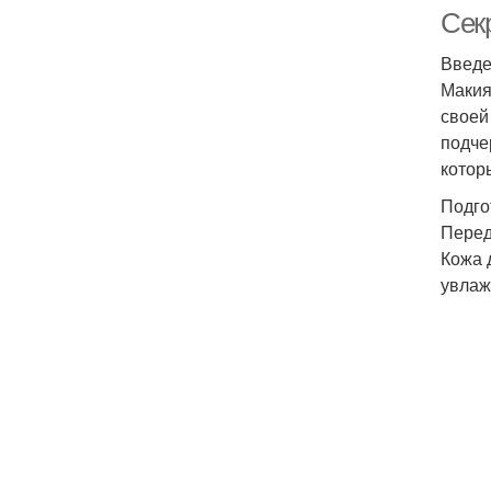
Сек
Введ
Макия
своей
подче
котор
Подго
Перед
Кожа 
увлаж