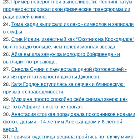
23.
Пример невероятной выносливости: Ченнинг татум
продемонстрировал свои физические трансформации
ради ролей в кино.
24.
Тома харди выписали из секс - символов и записали
в скуфы.
25.
Стив Ирвин, известный как "Охотник на Крокодилов",
был гораздо больше, чем телевизионная звезда.
26.
Айза вышла замуж за молодого бойфренда - и
выглядит потрясающе.
27.
Снесла Суини с пьедестала одной фотосессией -
магия притягательности дакоты Джонсон.
28.
Катя Гордон вступилась за лерчек и блиновскую:
призыв к справедливости.
29.
Мужчина просто спокойно себе снимал зверюшек
где-то в Африке, никого не трогал.
30.
Анастасия стоцкая порадовала поклонников новыми
фото с детьми - 14-летним Александром и 8-летней
верой.
31.
Горячая кудесница решила пройтись по пляжу мимо