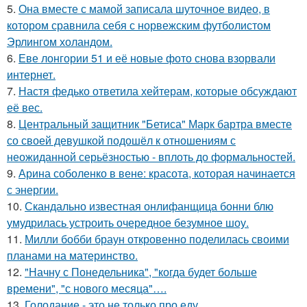
5.
Она вместе с мамой записала шуточное видео, в
котором сравнила себя с норвежским футболистом
Эрлингом холандом.
6.
Еве лонгории 51 и её новые фото снова взорвали
интернет.
7.
Настя федько ответила хейтерам, которые обсуждают
её вес.
8.
Центральный защитник "Бетиса" Марк бартра вместе
со своей девушкой подошёл к отношениям с
неожиданной серьёзностью - вплоть до формальностей.
9.
Арина соболенко в вене: красота, которая начинается
с энергии.
10.
Скандально известная онлифанщица бонни блю
умудрилась устроить очередное безумное шоу.
11.
Милли бобби браун откровенно поделилась своими
планами на материнство.
12.
"Начну с Понедельника", "когда будет больше
времени", "с нового месяца"….
13.
Голодание - это не только про еду.