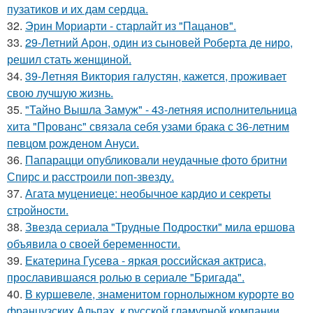
пузатиков и их дам сердца.
32.
Эрин Мориарти - старлайт из "Пацанов".
33.
29-Летний Арон, один из сыновей Роберта де ниро,
решил стать женщиной.
34.
39-Летняя Виктория галустян, кажется, проживает
свою лучшую жизнь.
35.
"Тайно Вышла Замуж" - 43-летняя исполнительница
хита "Прованс" связала себя узами брака с 36-летним
певцом рожденом Ануси.
36.
Папарацци опубликовали неудачные фото бритни
Спирс и расстроили поп-звезду.
37.
Агата муцениеце: необычное кардио и секреты
стройности.
38.
Звезда сериала "Трудные Подростки" мила ершова
объявила о своей беременности.
39.
Екатерина Гусева - яркая российская актриса,
прославившаяся ролью в сериале "Бригада".
40.
В куршевеле, знаменитом горнолыжном курорте во
французских Альпах, к русской гламурной компании