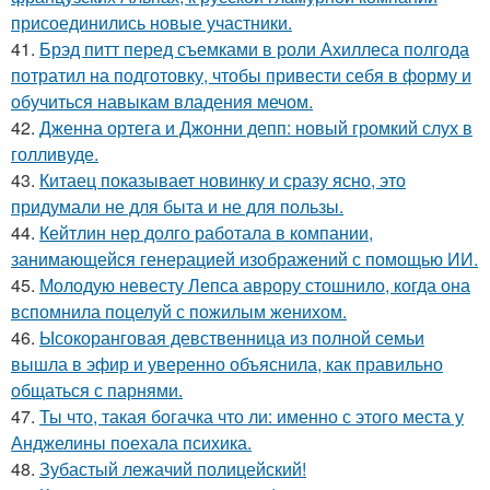
присоединились новые участники.
41.
Брэд питт перед съемками в роли Ахиллеса полгода
потратил на подготовку, чтобы привести себя в форму и
обучиться навыкам владения мечом.
42.
Дженна ортега и Джонни депп: новый громкий слух в
голливуде.
43.
Китаец показывает новинку и сразу ясно, это
придумали не для быта и не для пользы.
44.
Кейтлин нер долго работала в компании,
занимающейся генерацией изображений с помощью ИИ.
45.
Молодую невесту Лепса аврору стошнило, когда она
вспомнила поцелуй с пожилым женихом.
46.
Ысокоранговая девственница из полной семьи
вышла в эфир и уверенно объяснила, как правильно
общаться с парнями.
47.
Ты что, такая богачка что ли: именно с этого места у
Анджелины поехала психика.
48.
Зубастый лежачий полицейский!