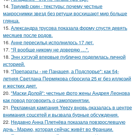
14.
Триумф скин - текстуры: почему честные
макроснимки звезд без ретуши восхищают мир больше
глянца.
15.
Александра трусова показала форму спустя девять
месяцев после родов.
16.
Анне пересильд исполнилось 17 лет.
17.
"Я вообще никому не доверяю …".
18.
Энн хэтэуэй впервые публично поделилась личной
историей.
19.
"Препараты - не Панацея, а Подспорье": как 54-
летняя Светлана Пермякова сбросила 25 кг без иллюзий
и жестких диет.
20.
"Маски Долой": честные фото жены Андрея Леонова
как повод поговорить о самопринятии.
21.
Рекламная кампания Yeezy вновь оказалась в центре
внимания соцсетей и вызвала бурные обсуждения.
22.
Недавно Анна Плетнёва показала повзрослевшую
дочь - Марию, которая сейчас живёт во Франции.