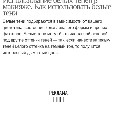
макияже. Как использовать белые
светлому макияжу
глаз
тени
Белые тени подбираются в зависимости от вашего
цветотипа, состояния кожи лица, его формы и прочих
Стрелка в макияж
Черно-белый макияж
факторов. Белые тени могут быть идеальной основой
под другие оттенки теней — так, если нанести капельку
теней белого оттенка на тёмный тон, то получится
интересный дымчатый цвет.
Макияж с черными
Повседневный макияж
тенями
Макияж в серых тонах
Красивый макияж
Макияж с тенями
Макияж с белым