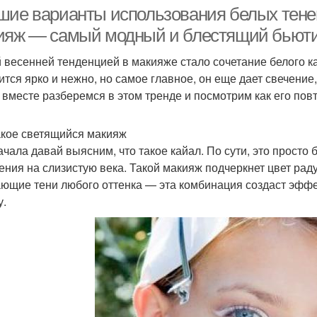
шие варианты использования белых тене
ияж — самый модный и блестящий бьюти
 весенней тенденцией в макияже стало сочетание белого к
ится ярко и нежно, но самое главное, он еще дает свечение,
 вместе разберемся в этом тренде и посмотрим как его повт
акое светящийся макияж
ачала давай выясним, что такое кайал. По сути, это просто
ения на слизистую века. Такой макияж подчеркнет цвет рад
ющие тени любого оттенка — эта комбинация создаст эффек
у.