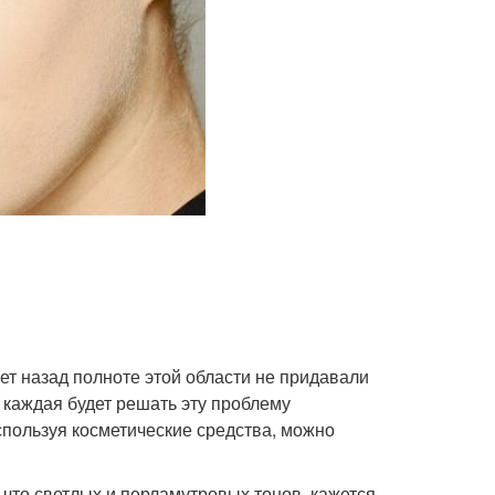
ет назад полноте этой области не придавали
е каждая будет решать эту проблему
спользуя косметические средства, можно
 что светлых и перламутровых тонов, кажется