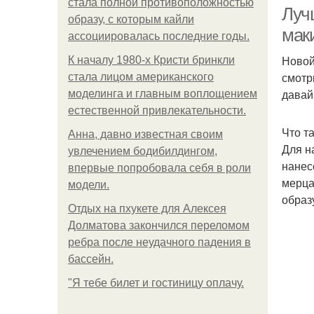
стала полной противоположностью
Луч
образу, с которым кайли
мак
ассоциировалась последние годы.
Новой
К началу 1980-х Кристи бринкли
смотр
стала лицом американского
давай
моделинга и главным воплощением
естественной привлекательности.
Что т
Анна, давно известная своим
Для н
увлечением бодибилдингом,
нанес
впервые попробовала себя в роли
мерца
модели.
образ
Отдых на пхукете для Алексея
Долматова закончился переломом
ребра после неудачного падения в
бассейн.
"Я тебе билет и гостиницу оплачу.