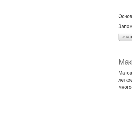
Основ
Запом
читат
Мак
Матов
легко
много