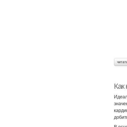
читат
Как 
Идеал
значе
карди
добит
В осн