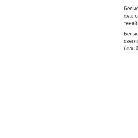
Белые
факто
теней
Белые
светл
белый