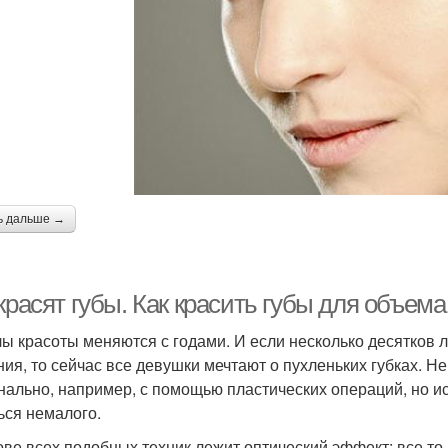
ь дальше →
красят губы. Как красить губы для объема
ы красоты меняются с годами. И если несколько десятков л
ния, то сейчас все девушки мечтают о пухленьких губках. Н
нально, например, с помощью пластических операций, но и
ься немалого.
ове всех подобных техник лежит оптический эффект: все то,