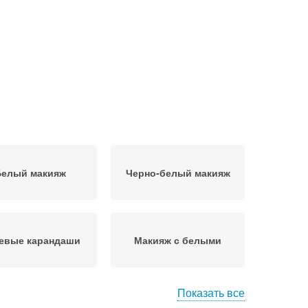
Белый макияж
Черно-белый макияж
евые карандаши
Макияж с белыми
Показать все
акияж с белым
Макияж для глаз