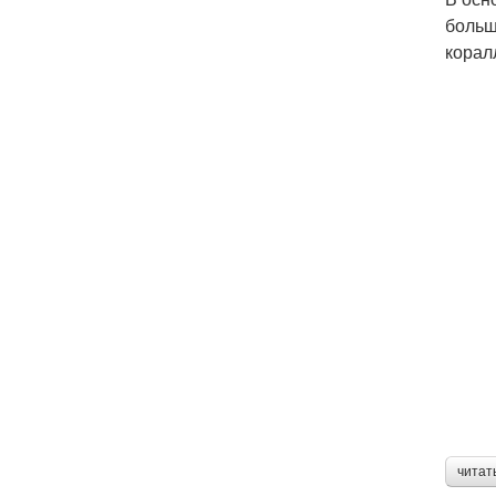
больш
корал
читат