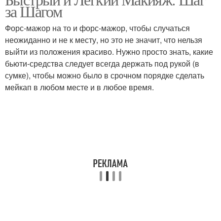
Голубые глаза
Серые глаза
за Шагом
Форс-мажор на то и форс-мажор, чтобы случаться
неожиданно и не к месту, но это не значит, что нельзя
выйти из положения красиво. Нужно просто знать, какие
Зеленые глаза
Светло-карие глаза
бьюти-средства следует всегда держать под рукой (в
сумке), чтобы можно было в срочном порядке сделать
мейкап в любом месте и в любое время.
Карие глаза
Черные глаза
Макияж для
Быстрый макияж
ежедневного
использования
Красивый макияж
Повседневный макияж