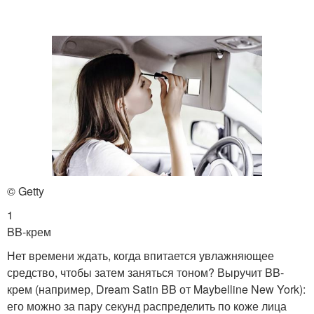
Макияж для карих глаз
Макияж для серых или
Эффективный макияж
Макияж для бровей
© Getty
1
Макияж для носа
Макияж для щёк
BB-крем
Нет времени ждать, когда впитается увлажняющее
средство, чтобы затем заняться тоном? Выручит BB-
крем (например, Dream Satin BB от Maybelline New York):
Макияж с белыми
Макияж с тенями
его можно за пару секунд распределить по коже лица