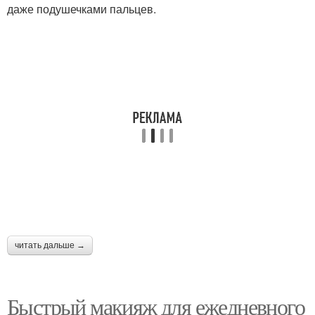
даже подушечками пальцев.
Белый макияж
Макияж с белым
Глаз на звёздных
Карандаш в макияже
примерах
читать дальше →
Быстрый макияж для ежедневного