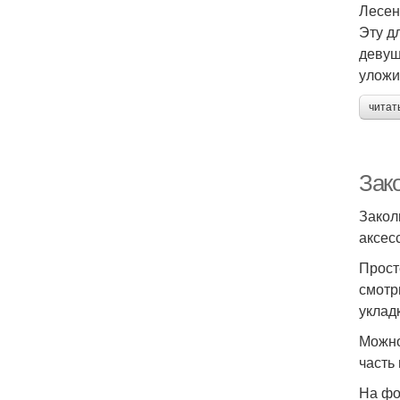
Лесен
Эту д
девуш
уложи
читат
Зако
Закол
аксес
Прост
смотр
уклад
Можно
часть
На фо