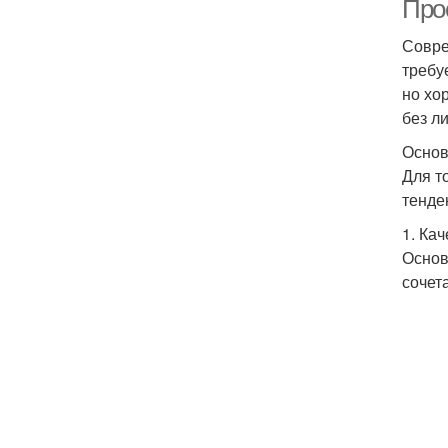
Про
Совре
требу
но хо
без л
Основ
Для т
тенде
1. Ка
Основ
сочет