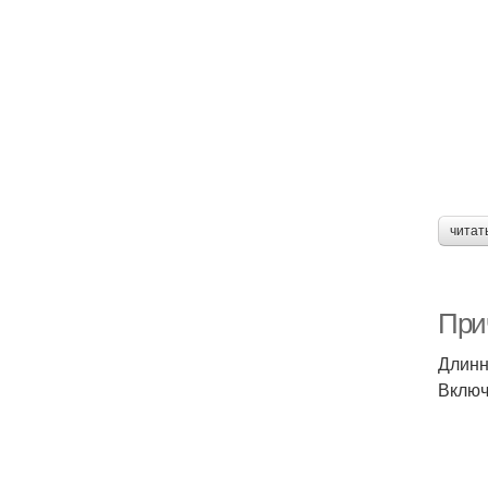
читат
При
Длинн
Включ