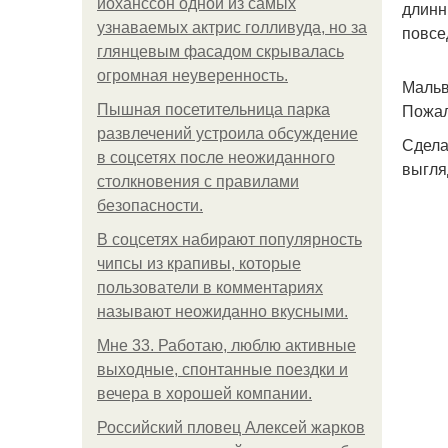
йоханссон одной из самых
длинн
узнаваемых актрис голливуда, но за
повсе
глянцевым фасадом скрывалась
огромная неуверенность.
Мальв
Пожал
Пышная посетительница парка
развлечений устроила обсуждение
Сдела
в соцсетях после неожиданного
выгля
столкновения с правилами
безопасности.
В соцсетях набирают популярность
чипсы из крапивы, которые
пользователи в комментариях
называют неожиданно вкусными.
Мне 33. Работаю, люблю активные
выходные, спонтанные поездки и
вечера в хорошей компании.
Российский пловец Алексей жарков