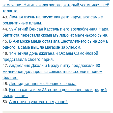
замечания Никиты кологривого, который усомнился в её
таланте.
43.
Личная жизнь на паузе: как дети нарушают самые
романтичные планы.
44.
59-Летний Венсан Кассель и его возлюбленная Нара
баптиста перестали скрывать лицо их маленького сына.
45.
В Ангарске мама оставила шестилетнего сына дома
одного, а сама вышла магазин за хлебом.
46.
14-Летняя дочь джигана и Оксаны Самойловой
представила своего парня.
47.
Анджелине Джоли и Брэду питту предложили 60
миллионов долларов за совместные съемки в новом
фильме.
48.
Леонид тараненко. Человек - эпоха.
49.
Елена ханга и ее 23-летняя дочь совершили редкий
выход в свет.
50.
А вы точно учитель по музыке?