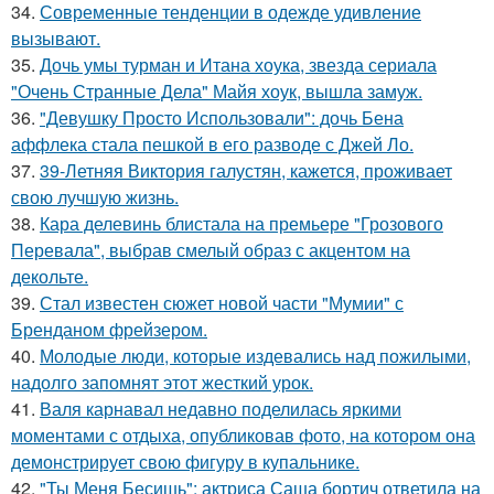
34.
Современные тенденции в одежде удивление
вызывают.
35.
Дочь умы турман и Итана хоука, звезда сериала
"Очень Странные Дела" Майя хоук, вышла замуж.
36.
"Девушку Просто Использовали": дочь Бена
аффлека стала пешкой в его разводе с Джей Ло.
37.
39-Летняя Виктория галустян, кажется, проживает
свою лучшую жизнь.
38.
Кара делевинь блистала на премьере "Грозового
Перевала", выбрав смелый образ с акцентом на
декольте.
39.
Стал известен сюжет новой части "Мумии" с
Бренданом фрейзером.
40.
Молодые люди, которые издевались над пожилыми,
надолго запомнят этот жесткий урок.
41.
Валя карнавал недавно поделилась яркими
моментами с отдыха, опубликовав фото, на котором она
демонстрирует свою фигуру в купальнике.
42.
"Ты Меня Бесишь": актриса Саша бортич ответила на