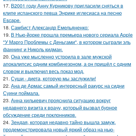
17.
В2001 году Анну Курникову пригласили сняться в
клипе испанского певца Энрике иглесиаса на песню
Escape.
18.
Самбист Александр Емельяненко:
19.
В Нью-йорке прошла премьера нового сериала Apple
"У Марго Проблемы с Деньгами", в котором сыграли эль
фаннинг и Николь кидман.
20.
Она уже мысленно устроила в зале мужской
апокалипсис одним комбинезоном, а он пришёл с одним
словом и выключил весь показ мод.
21.
Суши - диета, которую мы заслужили!
22.
Ана де Армас самый интересный ракурс на сидни
Суини поймала.
23.
Анна хилькевич прояснила ситуацию вокруг
недавнего визита к врачу, который вызвал бурное
обсуждение среди поклонников.
24.
Зендая, которая недавно тайно вышла замуж,
продемонстрировала новый яркий образ на нью-