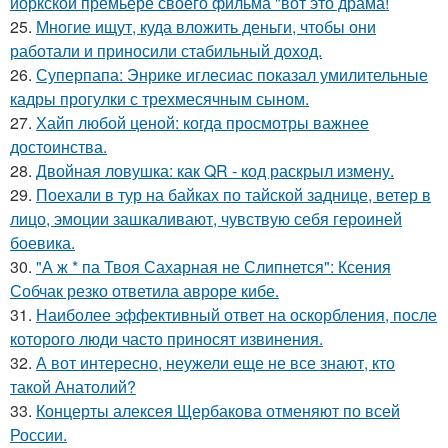
йоркской премьере своего фильма "вот это драма!
25.
Многие ищут, куда вложить деньги, чтобы они
работали и приносили стабильный доход.
26.
Суперпапа: Энрике иглесиас показал умилительные
кадры прогулки с трехмесячным сыном.
27.
Хайп любой ценой: когда просмотры важнее
достоинства.
28.
Двойная ловушка: как QR - код раскрыл измену.
29.
Поехали в тур на байках по тайской заднице, ветер в
лицо, эмоции зашкаливают, чувствую себя героиней
боевика.
30.
"А ж * па Твоя Сахарная не Слипнется": Ксения
Собчак резко ответила авроре кибе.
31.
Наиболее эффективный ответ на оскорбления, после
которого люди часто приносят извинения.
32.
А вот интересно, неужели еще не все знают, кто
такой Анатолий?
33.
Концерты алексея Щербакова отменяют по всей
России.