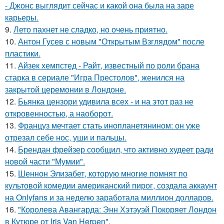
- Джонс выглядит сейчас и какой она была на заре
карьеры.
9.
Лето пахнет не сладко, но очень приятно.
10.
Антон Гусев с новым "Открытым Взглядом" после
пластики.
11.
Айзек хемпстед - Райт, известный по роли брана
старка в сериале "Игра Престолов", женился на
закрытой церемонии в Лондоне.
12.
Бьянка цензори удивила всех - и на этот раз не
откровенностью, а наоборот.
13.
Француз мечтает стать инопланетянином: он уже
отрезал себе нос, уши и пальцы.
14.
Брендан фрейзер сообщил, что активно худеет ради
новой части "Мумии".
15.
Шеннон Элизабет, которую многие помнят по
культовой комедии американский пирог, создала аккаунт
на Onlyfans и за неделю заработала миллион долларов.
16.
"Королева Авангарда: Энн Хэтэуэй Покоряет Лондон
в Кутюре от Iris Van Herpen".