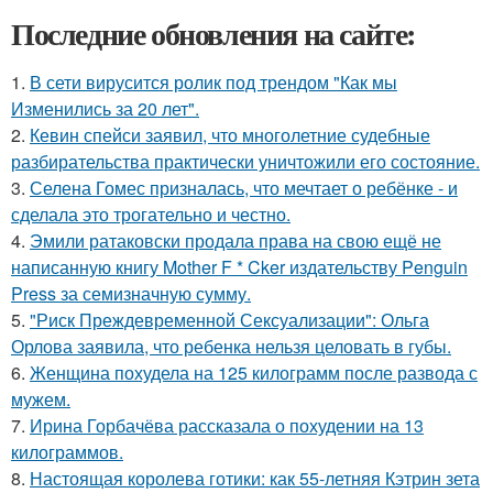
Последние обновления на сайте:
1.
В сети вирусится ролик под трендом "Как мы
Изменились за 20 лет".
2.
Кевин спейси заявил, что многолетние судебные
разбирательства практически уничтожили его состояние.
3.
Селена Гомес призналась, что мечтает о ребёнке - и
сделала это трогательно и честно.
4.
Эмили ратаковски продала права на свою ещё не
написанную книгу Mother F * Cker издательству Penguin
Press за семизначную сумму.
5.
"Риск Преждевременной Сексуализации": Ольга
Орлова заявила, что ребенка нельзя целовать в губы.
6.
Женщина похудела на 125 килограмм после развода с
мужем.
7.
Ирина Горбачёва рассказала о похудении на 13
килограммов.
8.
Настоящая королева готики: как 55-летняя Кэтрин зета