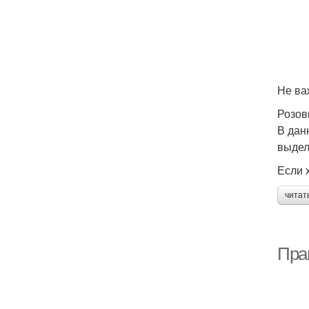
Не ва
Розов
В дан
выдел
Если 
читат
Пра