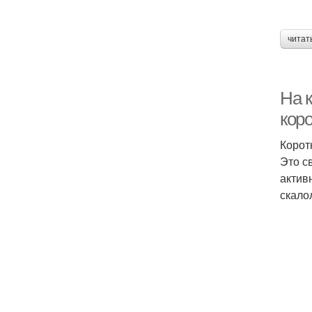
читат
На к
коро
Корот
Это с
актив
скало