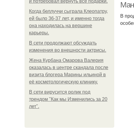
и потребовал вернуть все подарки.
Ман
Когда беллуччи сыграла Клеопатру,
В про
ей было 36-37 лет, и именно тогда
особе
она находилась на вершине
карьеры.
В сети продолжают обсуждать
изменения во внешности актрисы.
Жена Курбана Омарова Валерия
оказалась в центре скандала после
визита блогера Марины ильиной в
её косметологическую клинику.
В сети вирусится ролик под
трендом "Как мы Изменились за 20
лет".