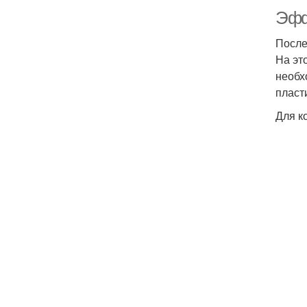
Эфф
После
На это
необх
пласт
Для к