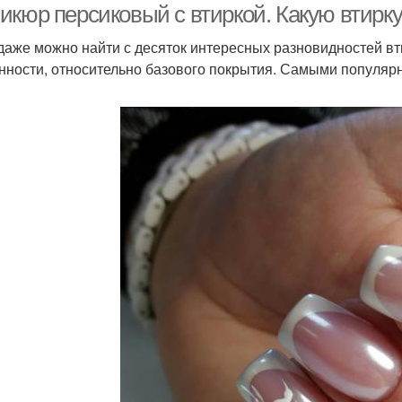
икюр персиковый с втиркой. Какую втирку
даже можно найти с десяток интересных разновидностей вти
нности, относительно базового покрытия. Самыми популяр