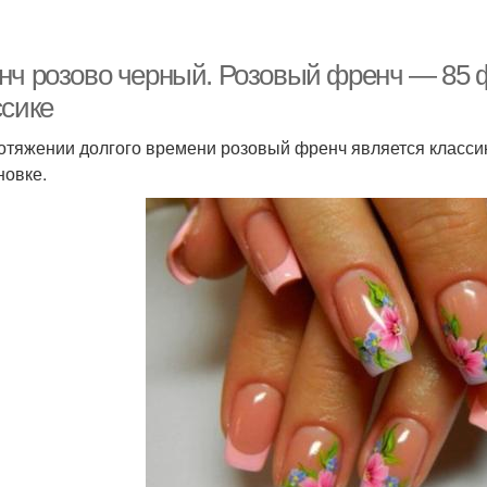
нч розово черный. Розовый френч — 85 
ссике
отяжении долгого времени розовый френч является классик
новке.