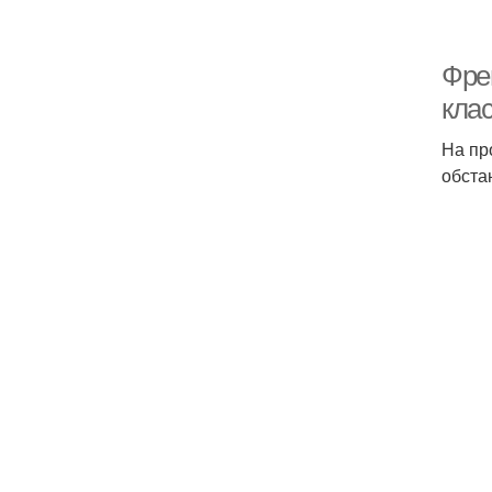
Фре
кла
На пр
обста