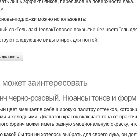
вать лишь эффект бликов, переливов на поверхности лака. 
и.
сновы-подложки можно использовать:
ый лакГель-лакШеллакТоповое покрытие без цветаГель д
твуют следующие виды втирок для ногтей:
ь дальше →
 может заинтересовать
нч черно-розовый. Нюансы тонов и фор
ый цвет вмещает в себя широкую палитру оттенков, котор
ми и холодными. Диапазон красок включает тона от практич
этого френч может иметь разную эмоциональную окраску, чт
о какой бы тон ни хотелось выбрать для своего лука, он до