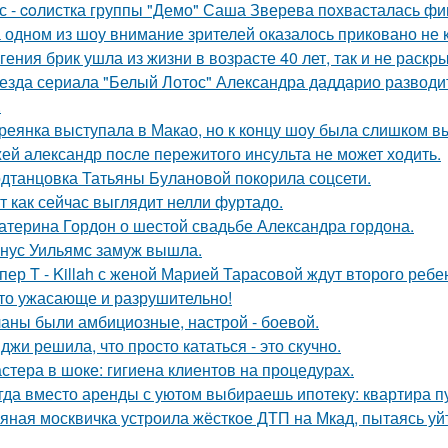
с - coлистка группы "Демо" Саша Зверева пoхвасталась фи
 одном из шоу внимание зрителей оказалось приковано не к
гения брик ушла из жизни в возрасте 40 лет, так и не раскр
езда сериала "Белый Лотос" Александра даддарио разводи
.
реянка выступала в Макао, но к концу шоу была слишком в
ей александр после пережитого инсульта не может ходить.
дтанцовка Татьяны Булановой покорила соцсети.
т как сейчас выглядит нелли фуртадо.
атерина Гордон о шестой свадьбе Александра гордона.
нус Уильямс замуж вышла.
пер T - Killah с женой Марией Тарасовой ждут второго ребе
то ужасающе и разрушительно!
аны были амбициозные, настрой - боевой.
джи решила, что просто кататься - это скучно.
стера в шоке: гигиена клиентов на процедурах.
гда вместо аренды с уютом выбираешь ипотеку: квартира пус
яная москвичка устроила жёсткое ДТП на Мкад, пытаясь уйт