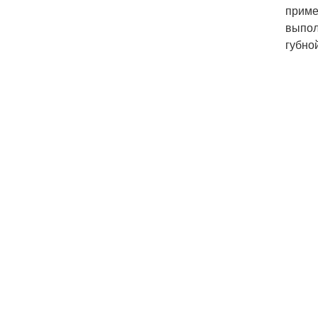
приме
выпол
губно