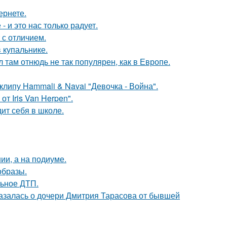
ернете.
 и это нас только радует.
 с отличием.
 купальнике.
л там отнюдь не так популярен, как в Европе.
клипу Hammali & Navai "Девочка - Война".
т Iris Van Herpen".
ит себя в школе.
ии, а на подиуме.
образы.
льное ДТП.
казалась о дочери Дмитрия Тарасова от бывшей