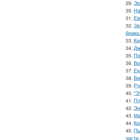
29.
Эк
30.
На
31.
Ев
32.
Зв
брака
33.
Ко
34.
Дж
35.
По
36.
Во
37.
Ек
38.
Ви
39.
Рэ
40.
"Э
41.
Пл
42.
Эн
43.
Ма
44.
Ко
45.
Пь
части.