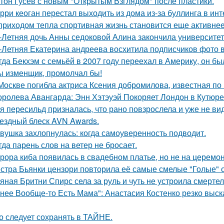
тон Гусев с новым "Открытым Взглядом" после пластики.
рри кеоган перестал выходить из дома из-за буллинга в инт
приходом тепла спортивная жизнь становится еще активнее -
-Летняя дочь Анны седоковой Алина закончила университет
-Летняя Екатерина андреева восхитила подписчиков фото в
гда Бекхэм с семьёй в 2007 году переехал в Америку, он бы
ы изменщик, промолчал бы!
Москве погибла актриса Ксения добромилова, известная по 
оролева Авангарда: Энн Хэтэуэй Покоряет Лондон в Кутюре о
я пересильд призналась, что рано повзрослела и уже не вид
ездный блеск AVN Awards.
вушка захлопнулась: когда самоуверенность подводит.
гда парень слов на ветер не бросает.
рора киба появилась в свадебном платье, но не на церемон
стра Бьянки цензори повторила её самые смелые "Голые" 
яная Бритни Спирс села за руль и чуть не устроила смерте
 нее Вообще-то Есть Мама": Анастасия Костенко резко выс
о следует сохранять в ТАЙНЕ.