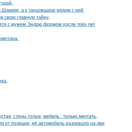
гуpoй.
 Шакире, а к танцовщице рядом с ней.
ыв свою главную тайну.
тся с мужем Эндрю формом после трёх лет
ымотана.
нка.
тая, стены голые, мебель - только мечтать.
и от полиции, её автомобиль разорвало на две