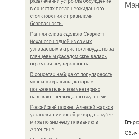
развлечений устроила обсуждение
Ман
в соцсетях после неожиданного
столкновения с правилами
безопасности.
Ранняя слава сделала Скарлетт
йоханссон одной из самых
узнаваемых актрис голливуда, но за
глянцевым фасадом скрывалась
огромная неуверенность.
В соцсетях набирают популярность
чипсы из крапивы, которые
пользователи в комментариях
называют неожиданно вкусными.
Российский пловец Алексей жарков
установил мировой рекорд на кубке
Втирк
мира по зимнему плаванию в
Аргентине.
Обычн