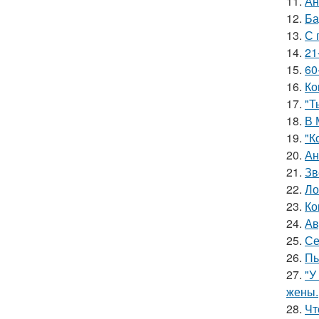
11.
Ан
12.
Ба
13.
С 
14.
21
15.
60
16.
Ко
17.
"Т
18.
В 
19.
"К
20.
Ан
21.
Зв
22.
Ло
23.
Ко
24.
Ав
25.
Се
26.
Пь
27.
"У
жены.
28.
Чт