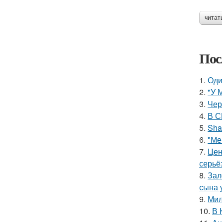
читат
Пос
1.
Оди
2.
"У 
3.
Чер
4.
В С
5.
Sha
6.
"Ме
7.
Цен
серьё
8.
Зал
сына у
9.
Мил
10.
В 