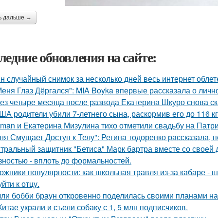
ь дальше →
ледние обновления на сайте:
н случайный снимок за несколько дней весь интернет облет
Меня Глаз Дёргался": MIA Boyka впервые рассказала о личн
ез четыре месяца после развода Екатерина Шкуро снова сказ
ША родители убили 7-летнего сына, раскормив его до 116 кг
man и Екатерина Мизулина тихо отметили свадьбу на Патри
ня Смущает Доступ к Телу": Регина тодоренко рассказала, п
тральный защитник "Бетиса" Марк бартра вместе со своей
зностью - вплоть до формальностей.
ожники популярности: как школьная травля из-за кабаре - 
йти к отцу.
ли бобби браун откровенно поделилась своими планами на
Китае украли и съели собаку с 1, 5 млн подписчиков.