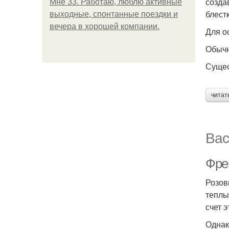
созда
Мне 33. Работаю, люблю активные
блестк
выходные, спонтанные поездки и
вечера в хорошей компании.
Для о
Обычн
Сущес
читат
Вас
Фре
Розов
теплы
счет 
Однак