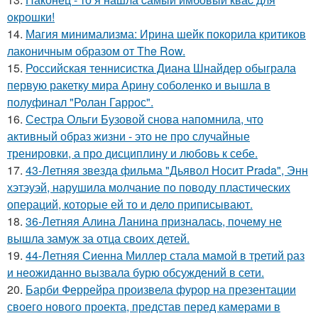
oкрошки!
14.
Магия минимализма: Ирина шейк покорила критиков
лаконичным образом от The Row.
15.
Российская теннисистка Диана Шнайдер обыграла
первую ракетку мира Арину соболенко и вышла в
полуфинал "Ролан Гаррос".
16.
Сестра Ольги Бузовой снова напомнила, что
активный образ жизни - это не про случайные
тренировки, а про дисциплину и любовь к себе.
17.
43-Летняя звезда фильма "Дьявол Носит Prada", Энн
хэтэуэй, нарушила молчание по поводу пластических
операций, которые ей то и дело приписывают.
18.
36-Летняя Алина Ланина призналась, почему не
вышла замуж за отца своих детей.
19.
44-Летняя Сиенна Миллер стала мамой в третий раз
и неожиданно вызвала бурю обсуждений в сети.
20.
Барби Феррейра произвела фурор на презентации
своего нового проекта, представ перед камерами в