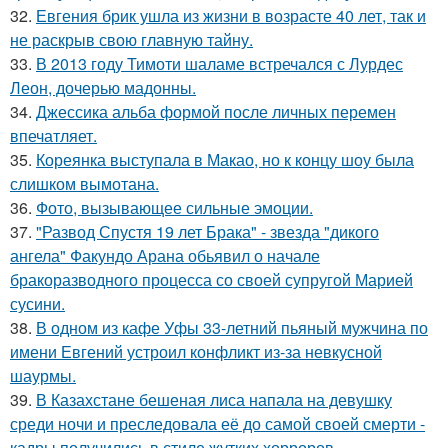
32.
Евгения брик ушла из жизни в возрасте 40 лет, так и
не раскрыв свою главную тайну.
33.
В 2013 году Тимоти шаламе встречался с Лурдес
Леон, дочерью мадонны.
34.
Джессика альба формой после личных перемен
впечатляет.
35.
Кореянка выступала в Макао, но к концу шоу была
слишком вымотана.
36.
Фото, вызывающее сильные эмоции.
37.
"Развод Спустя 19 лет Брака" - звезда "дикого
ангела" Факундо Арана обьявил о начале
бракоразводного процесса со своей супругой Марией
сусини.
38.
В одном из кафе Уфы 33-летний пьяный мужчина по
имени Евгений устроил конфликт из-за невкусной
шаурмы.
39.
В Казахстане бешеная лиса напала на девушку
среди ночи и преследовала её до самой своей смерти -
кадры получились в стиле жутких хорроров.