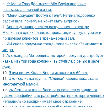
5.
"У Меня Глаз Дёргался": MIA Boyka впервые
рассказала о личной жизни.
6.
"Меня Смущает Доступ к Телу": Регина тодоренко
рассказала, почему не хочет быть актрисой.
7.
Арнольд шварценеггер разгуливает по центру
Мюнхена в одних плавках, пропагандируя культуризм и
привлекая клиентов в тренажерный зал.
8.
ИИ снова придумал тренд - теперь всех "Зажимает" в
метро.
9.
Александра Митрошина, которой прокуратура требует
назначить три года колонии, выступила с речью в зале
суда.
10.
Этим летом Холли Берри исполнится 60 лет.
11.
Экс - солистка группы "Сливки" Карина кокс стала
многодетной мамой.
12.
24-Летняя актриса Василина юсковец страдает от
дисморфофобии, это расстройства, при котором человек
неправильно воспринимает свое отражение.
13.
Наконец - то я нашла cамый имбовый кваc для