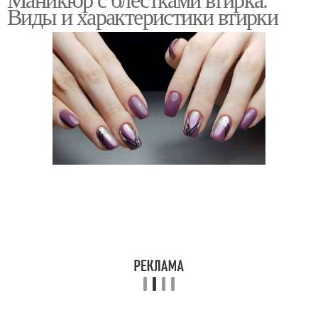
Блестка на гель-лак
Виды и характеристики втирки