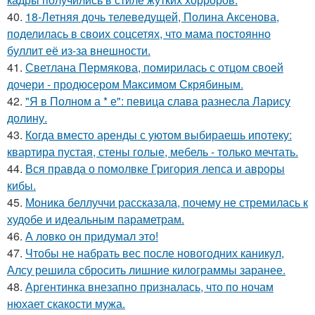
40.
18-Летняя дочь телеведущей, Полина Аксенова,
поделилась в своих соцсетях, что мама постоянно
буллит её из-за внешности.
41.
Светлана Пермякова, помирилась с отцом своей
дочери - продюсером Максимом Скрябиным.
42.
"Я в Полном а * е": певица слава разнесла Ларису
долину.
43.
Когда вместо аренды с уютом выбираешь ипотеку:
квартира пустая, стены голые, мебель - только мечтать.
44.
Вся правда о помолвке Григория лепса и авроры
кибы.
45.
Моника беллуччи рассказала, почему не стремилась к
худобе и идеальным параметрам.
46.
А ловко он придумал это!
47.
Чтобы не набрать вес после новогодних каникул,
Алсу решила сбросить лишние килограммы заранее.
48.
Аргентинка внезапно призналась, что по ночам
нюхает скакости мужа.