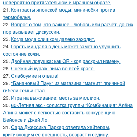
невероятно притягательном и мрачном образе.
21.
Контрасты японской моды: мини-юбки против
термобелья.
22.
Вопрос о том, что важнее - любовь или расчёт, до сих
пор вызывает дискуссии.
23.
Когда мода слишком далеко заходит.
24.
Горсть миндаля в день может заметно улучшить
состояние кожи.
25.
Двойная ловушка: как QR - код раскрыл измену.
26.
Снежный кураж: зима во всей красе.
27.
Слабоумие и отвага!
28.
"Банановый Паук" из магазина "магнит" причиной
гибели семьи стал.
29.
Игра на выживание: месть за миллион.
30.
60-Летняя экс - солистка группы "Комбинация" Алёна
Апина может с лёгкостью составить конкуренцию
Бейонсе и Джей Ло.
31.
Сара Джессика Паркер ответила хейтерам,
критикующим её внешность, возраст и седину.