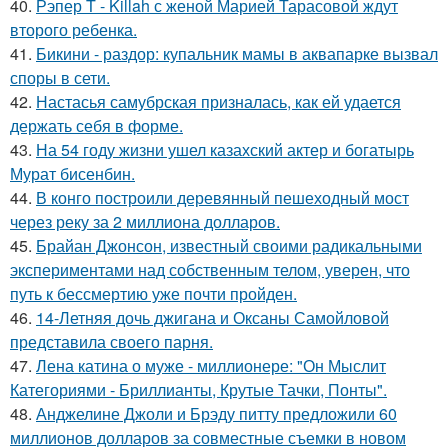
40.
Рэпер T - Killah с женой Марией Тарасовой ждут
второго ребенка.
41.
Бикини - раздор: купальник мамы в аквапарке вызвал
споры в сети.
42.
Настасья самубрская призналась, как ей удается
держать себя в форме.
43.
На 54 году жизни ушел казахский актер и богатырь
Мурат бисенбин.
44.
В конго построили деревянный пешеходный мост
через реку за 2 миллиона долларов.
45.
Брайан Джонсон, известный своими радикальными
экспериментами над собственным телом, уверен, что
путь к бессмертию уже почти пройден.
46.
14-Летняя дочь джигана и Оксаны Самойловой
представила своего парня.
47.
Лена катина о муже - миллионере: "Он Мыслит
Категориями - Бриллианты, Крутые Тачки, Понты".
48.
Анджелине Джоли и Брэду питту предложили 60
миллионов долларов за совместные съемки в новом