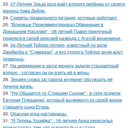
23.
37-Летняя Эльза хоск ждёт второго ребёнка от своего
жениха тома Дейли.
24.
Секреты правильного питания, которые работают.
25.
"Впервые Прокомментировал Обвинения в
Домашнем Насилии" - 38-летний Павел прилучный
поделился своей версией развода с Агатой муцениеце.
26.
34-Летний Тейлор лотнер, известный по роли
Джейкоба в "Сумерках", и его супруга Тейлор доум ждут
первенца.
27.
На церемонии в загсе жениху задали стандартный
вопрос - согласен ли он взять её в жёны.
28.
Зендея снова заставила интернет обсуждать её
личную жизнь.
29.
"Не Общается со Старшим Сыном" - в сети осудили
Евгения Плющенко, который вычеркнул из своей жизни
старшего сына Егора.
30.
Опасная игра наставницы.
31.
"Я Теперь Хозяйка" - 16-летняя Анна пересильд
похвасталась тем, что освоила быт и стала