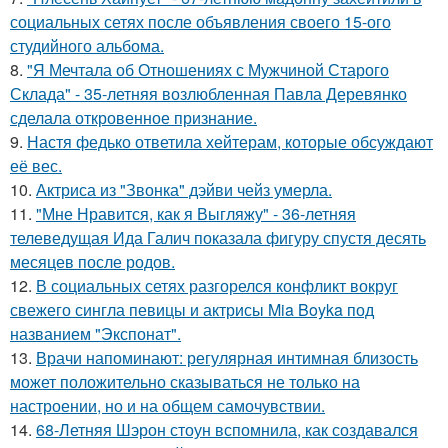
социальных сетях после объявления своего 15-ого
студийного альбома.
8.
"Я Мечтала об Отношениях с Мужчиной Старого
Склада" - 35-летняя возлюбленная Павла Деревянко
сделала откровенное признание.
9.
Настя федько ответила хейтерам, которые обсуждают
её вес.
10.
Актриса из "Звонка" дэйви чейз умерла.
11.
"Мне Нравится, как я Выгляжу" - 36-летняя
телеведущая Ида Галич показала фигуру спустя десять
месяцев после родов.
12.
В социальных сетях разгорелся конфликт вокруг
свежего сингла певицы и актрисы Mia Boyka под
названием "Экспонат".
13.
Врачи напоминают: регулярная интимная близость
может положительно сказываться не только на
настроении, но и на общем самочувствии.
14.
68-Летняя Шэрон стоун вспомнила, как создавался