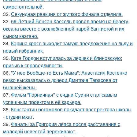
самостоятельной.
32.
Секундная реакция от жуткого финала отделила!
33.
59-Летний Венсан Кассель провёл время на берегу
океана вместе с возлюбленной нарой баптистой и их
сыном каэтано.
34.
Карина кросс выходит замуж: предложение на льду и
новый избранник.
35.
Катя Гордон вступилась за лерчек и блиновскую:
призыв к справедливости.
36.
"У нее Вообще-то Есть Мама": Анастасия Костенко
резко высказалась о дочери Дмитрия Тарасова от
бывшей жены.
37.
Фильм "Горничная" с сидни Суини стал самым
успешным проектом в её карьере.
38.
Константин богомолов покидает пост ректора школы
- студии мхат.
39.
Фанаты за Григория лепса после расставания с
молодой невестой переживают.