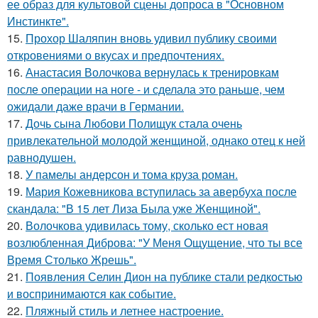
ее образ для культовой сцены допроса в "Основном
Инстинкте".
15.
Прохор Шаляпин вновь удивил публику своими
откровениями о вкусах и предпочтениях.
16.
Анастасия Волочкова вернулась к тренировкам
после операции на ноге - и сделала это раньше, чем
ожидали даже врачи в Германии.
17.
Дочь сына Любови Полищук стала очень
привлекательной молодой женщиной, однако отец к ней
равнодушен.
18.
У памелы андерсон и тома круза роман.
19.
Мария Кожевникова вступилась за авербуха после
скандала: "В 15 лет Лиза Была уже Женщиной".
20.
Волочкова удивилась тому, сколько ест новая
возлюбленная Диброва: "У Меня Ощущение, что ты все
Время Столько Жрешь".
21.
Появления Селин Дион на публике стали редкостью
и воспринимаются как событие.
22.
Пляжный стиль и летнее настроение.