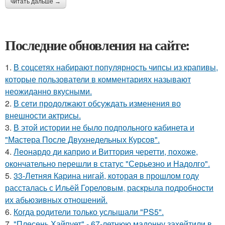
читать дальше →
Последние обновления на сайте:
1.
В соцсетях набирают популярность чипсы из крапивы,
которые пользователи в комментариях называют
неожиданно вкусными.
2.
В сети продолжают обсуждать изменения во
внешности актрисы.
3.
В этой истории не было подпольного кабинета и
"Мастера После Двухнедельных Курсов".
4.
Леонардо ди каприо и Виттория черетти, похоже,
окончательно перешли в статус "Серьезно и Надолго".
5.
33-Летняя Карина нигай, которая в прошлом году
рассталась с Ильёй Гореловым, раскрыла подробности
их абьюзивных отношений.
6.
Когда родители только услышали "PS5".
7.
"Плесень Хайпует" - 67-летнюю мадонну захейтили в