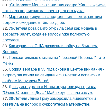
30.
"Он Моложе Меня" - 39-летняя сестра Жанны Фриске
показала подписчикам своего третьего мужа.
31.
Март ассоциируется с подтаявшим снегом, свежим
ветром и ожиданием тёплых дней.
32.
75-Летняя роза саито открыла себя как модель в
возрасте 68лет, когда ее волосы уже полностью
поседели.
33.
Как израиль и США развязали войну на ближнем
Востоке.
34.
Положительные отзывы на "Грозовой Перевал" - это
Фейк?
35.
София вергара в 53 года снова в центре внимания -
актрису заметили на свидании с 33-летним испанским
актёром Мануэлем Вегой.
36.
Дочь умы турман и Итана хоука, звезда сериала
"Очень Странные Дела" Майя хоук, вышла замуж.
37.
38-Летняя Лянка Грыу заморозила яйцеклетки и
ответила на вопрос о суррогатном материнстве.