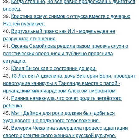
38.
Когда страшно, но всё равно продолжаешь двигаться
вперёд.
39.
Кристина асмус снимок с отпуска вместе с дочерью
Настей публикует.
40.
Виртуальный пранк: как ИИ - модель едва не
разрушила отношения.
41.
Оксана Самойлова решила разом пресечь слухи о
пластических операциях и публично прояснила
ситуацию.
42.
Юлия Высоцкая о состоянии дочери.
43.
13-Летняя Анджелина, дочь Виктории Бони, проводит
новогодние каникулы в Таиланде вместе с папой -
ирландским миллиардером Алексом смёрфитом.
44.
Рианна намекнула, что хочет родить четвёртого
ребенка.
45.
Мэтт Деймон для роли должен был добиться
худощавого, но поджарого телосложения.
46.
Валерия Чекалина завершила процесс адаптации
своего аргентинского жениха к русской культуре.