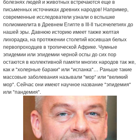
болезнях людей и животных встречаются еще в
письменных источниках древних народов! Например,
современные исследователи узнали о вспышке
полиомиелита в Древнем Египте в III-II тысячелетиях до
нашей эры. Давнюю историю имеет также желтая
лихорадка, на протяжении столетий косившая белых
первопроходцев в тропической Африке. Чумные
эпидемии или эпидемии черной оспы до сих пор
остаются в коллективной памяти многих народов так же,
как и "холерные бараки" или "испанка"… Раньше такие
массовые заболевания называли "мор" или "великий
мор". Сейчас они имеют научное название "эпидемия"
или "пандемия".