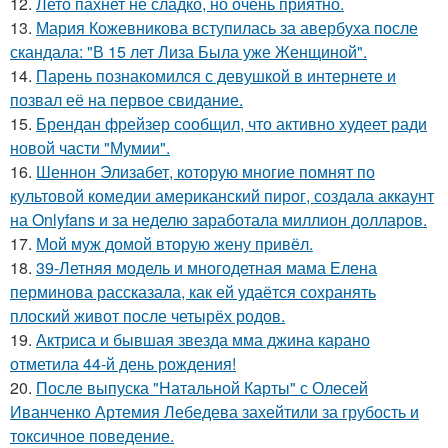
12.
Лето пахнет не сладко, но очень приятно.
13.
Мария Кожевникова вступилась за авербуха после
скандала: "В 15 лет Лиза Была уже Женщиной".
14.
Парень познакомился с девушкой в интернете и
позвал её на первое свидание.
15.
Брендан фрейзер сообщил, что активно худеет ради
новой части "Мумии".
16.
Шеннон Элизабет, которую многие помнят по
культовой комедии американский пирог, создала аккаунт
на Onlyfans и за неделю заработала миллион долларов.
17.
Мой муж домой вторую жену привёл.
18.
39-Летняя модель и многодетная мама Елена
перминова рассказала, как ей удаётся сохранять
плоский живот после четырёх родов.
19.
Актриса и бывшая звезда мма джина карано
отметила 44-й день рождения!
20.
После выпуска "Натальной Карты" с Олесей
Иванченко Артемия Лебедева захейтили за грубость и
токсичное поведение.