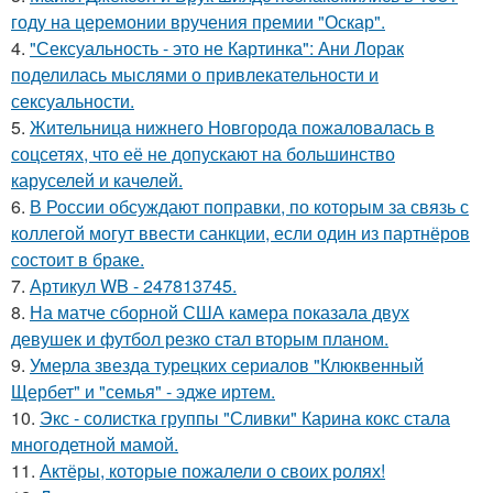
году на церемонии вручения премии "Оскар".
4.
"Сексуальность - это не Картинка": Ани Лорак
поделилась мыслями о привлекательности и
сексуальности.
5.
Жительница нижнего Новгорода пожаловалась в
соцсетях, что её не допускают на большинство
каруселей и качелей.
6.
В России обсуждают поправки, по которым за связь с
коллегой могут ввести санкции, если один из партнёров
состоит в браке.
7.
Артикул WB - 247813745.
8.
На матче сборной США камера показала двух
девушек и футбол резко стал вторым планом.
9.
Умерла звезда турецких сериалов "Клюквенный
Щербет" и "семья" - эдже иртем.
10.
Экс - солистка группы "Сливки" Карина кокс стала
многодетной мамой.
11.
Актёры, которые пожалели о своих ролях!