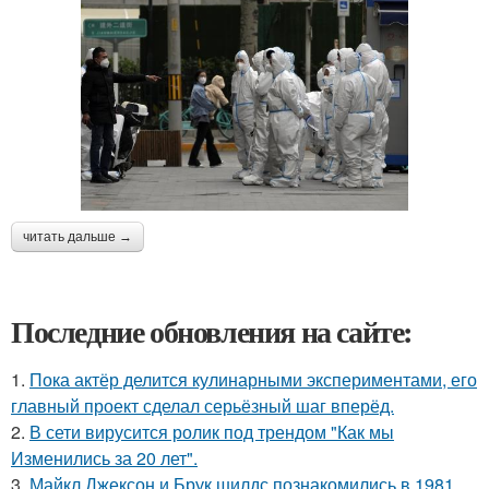
читать дальше →
Последние обновления на сайте:
1.
Пока актёр делится кулинарными экспериментами, его
главный проект сделал серьёзный шаг вперёд.
2.
В сети вирусится ролик под трендом "Как мы
Изменились за 20 лет".
3.
Майкл Джексон и Брук шилдс познакомились в 1981