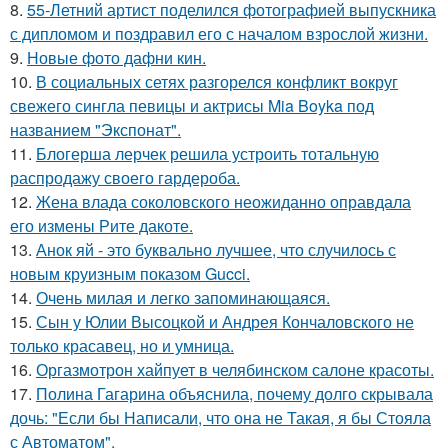
8.
55-Летний артист поделился фотографией выпускника
с дипломом и поздравил его с началом взрослой жизни.
9.
Новые фото дафни кин.
10.
В социальных сетях разгорелся конфликт вокруг
свежего сингла певицы и актрисы Mia Boyka под
названием "Экспонат".
11.
Блогерша лерчек решила устроить тотальную
распродажу своего гардероба.
12.
Жена влада соколовского неожиданно оправдала
его измены Рите дакоте.
13.
Анок яй - это буквально лучшее, что случилось с
новым круизным показом Gucci.
14.
Очень милая и легко запоминающаяся.
15.
Сын у Юлии Высоцкой и Андрея Кончаловского не
только красавец, но и умница.
16.
Оргазмотрон хайпует в челябинском салоне красоты.
17.
Полина Гагарина объяснила, почему долго скрывала
дочь: "Если бы Написали, что она не Такая, я бы Стояла
с Автоматом".