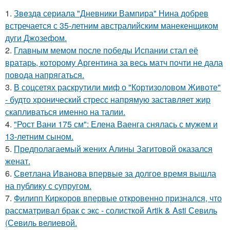
1.
Звeздa сериала "Дневники Вампира" Нина добрев
встречается с 35-летним австралийским манекенщиком
дуги Джозефом.
2.
Главным мемом после победы Испании стал её
вратарь, которому Аргентина за весь матч почти не дала
повода напрягаться.
3.
В соцсетях раскрутили миф о "Кортизоловом Животе"
- будто хронический стресс напрямую заставляет жир
скапливаться именно на талии.
4.
"Рост Вани 175 см": Елена Ваенга снялась с мужем и
13-летним сыном.
5.
Предполагаемый жених Алины Загитовой оказался
женат.
6.
Светлана Иванова впервые за долгое время вышла
на публику с супругом.
7.
Филипп Киркоров впервые откровенно признался, что
рассматривал брак с экс - солисткой Artik & Asti Севиль
(Севиль велиевой.