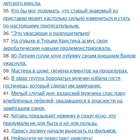
детского кресла.
35.
Кто бы мог подумать, что старый знакомый из
приставки может настолько сильно измениться и стать
по-настоящему притягательным.
36.
"Это ужасающе и разрушительно!
37.
На отдыхе в Турции Кристина асмус свои
акробатические навыки продемонстрировала.
38.
80-Летняя голди хоун публику своим внешним Видом
ужаснула.
39.
Мастера в шоке: гигиена клиентов на процедурах.
40.
В хмао группа бородатых мужчин избила гостя
гостиницы, который сделал им замечание.
41.
Милый случай дня: казахский мужчина спас пару
влюблённых лебедей, оказавшихся в опасности на
замёрзшем озере.
42.
Китаец показывает новинку и сразу ясно, это
придумали не для быта и не для пользы.
43.
Ларису долину начали вырезать из фильмов.
44.
Нейросети не перестают удивлять!