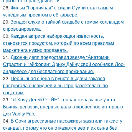
призыв к справедливости.
28.
Фильм "Горничная" с сидни Суини стал самым
успешным проектом в её карьере.
29.
Зендея слухи о тайной свадьбе с томом холландом
спровоцировала.
30.
Каждая актриса набирающая известность,
становится продуктом, который по всем правилам
маркетинга нужно продавать.
31.
Джонни депп предоставил звезде "Анатомии
Страсти" и "эйфории" Эрику Дэйну свой особняк в Лос-
анджелесе для бесплатного проживания.
32.
Необычная сцена в пункте выдачи заказов
растрогала очевидцев и быстро разлетелась по
соцсетям.
33.
"Я Хочу Детей ОТ ЙЕ" - новая жена канье уэста,
Бьянка цензори, впервые дала откровенное интервью
для Vanity Fair.
34.
В Сочи агрессивные пассажиры закатили таксисту
скандал, потому что он отказался везти их сына без