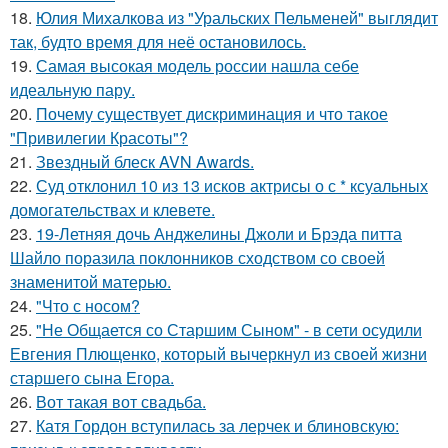
18.
Юлия Михалкова из "Уральских Пельменей" выглядит
так, будто время для неё остановилось.
19.
Самая высокая модель россии нашла себе
идеальную пару.
20.
Почему существует дискриминация и что такое
"Привилегии Красоты"?
21.
Звездный блеск AVN Awards.
22.
Суд отклонил 10 из 13 исков актрисы о с * ксуальных
домогательствах и клевете.
23.
19-Летняя дочь Анджелины Джоли и Брэда питта
Шайло поразила поклонников сходством со своей
знаменитой матерью.
24.
"Что с носом?
25.
"Не Общается со Старшим Сыном" - в сети осудили
Евгения Плющенко, который вычеркнул из своей жизни
старшего сына Егора.
26.
Вот такая вот свадьба.
27.
Катя Гордон вступилась за лерчек и блиновскую: