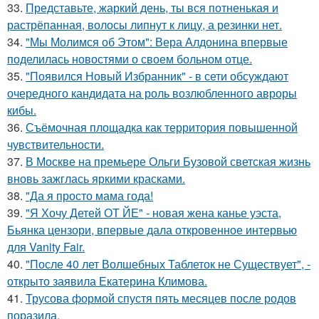
33.
Представьте, жаркий день, ты вся потненькая и
растрёпанная, волосы липнут к лицу, а резинки нет.
34.
"Мы Молимся об Этом": Вера Алдонина впервые
поделилась новостями о своем больном отце.
35.
"Появился Новый Избранник" - в сети обсуждают
очередного кандидата на роль возлюбленного авроры
кибы.
36.
Съёмочная площадка как территория повышенной
чувствительности.
37.
В Москве на премьере Ольги Бузовой светская жизнь
вновь зажглась яркими красками.
38.
"Да я просто мама года!
39.
"Я Хочу Детей ОТ ЙЕ" - новая жена канье уэста,
Бьянка цензори, впервые дала откровенное интервью
для Vanity Fair.
40.
"После 40 лет Волшебных Таблеток не Существует", -
открыто заявила Екатерина Климова.
41.
Трусова формой спустя пять месяцев после родов
поразила.