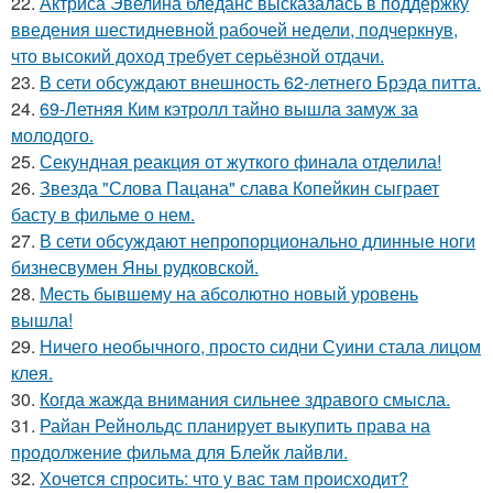
22.
Актриса Эвелина бледанс высказалась в поддержку
введения шестидневной рабочей недели, подчеркнув,
что высокий доход требует серьёзной отдачи.
23.
В сети обсуждают внешность 62-летнего Брэда питта.
24.
69-Летняя Ким кэтролл тайно вышла замуж за
молодого.
25.
Секундная реакция от жуткого финала отделила!
26.
Звезда "Слова Пацана" слава Копейкин сыграет
басту в фильме о нем.
27.
В сети обсуждают непропорционально длинные ноги
бизнесвумен Яны рудковской.
28.
Месть бывшему на абсолютно новый уровень
вышла!
29.
Ничего необычного, просто сидни Суини стала лицом
клея.
30.
Когда жажда внимания сильнее здравого смысла.
31.
Райан Рейнольдс планирует выкупить права на
продолжение фильма для Блейк лайвли.
32.
Хочется спросить: что у вас там происходит?