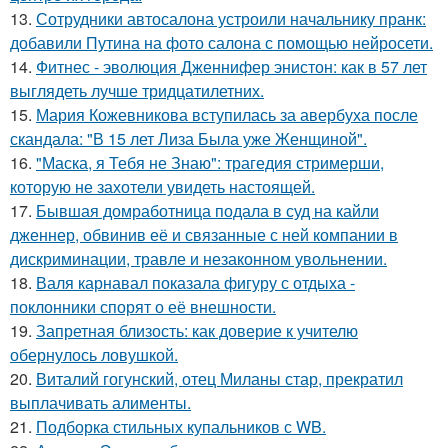
13.
Сотрудники автосалона устроили начальнику пранк:
добавили Путина на фото салона с помощью нейросети.
14.
Фитнес - эволюция Дженнифер энистон: как в 57 лет
выглядеть лучше тридцатилетних.
15.
Мария Кожевникова вступилась за авербуха после
скандала: "В 15 лет Лиза Была уже Женщиной".
16.
"Маска, я Тебя не Знаю": трагедия стримерши,
которую не захотели увидеть настоящей.
17.
Бывшая домработница подала в суд на кайли
дженнер, обвинив её и связанные с ней компании в
дискриминации, травле и незаконном увольнении.
18.
Валя карнавал показала фигуру с отдыха -
поклонники спорят о её внешности.
19.
Запретная близость: как доверие к учителю
обернулось ловушкой.
20.
Виталий гогунский, отец Миланы стар, прекратил
выплачивать алименты.
21.
Подборка стильных купальников с WB.