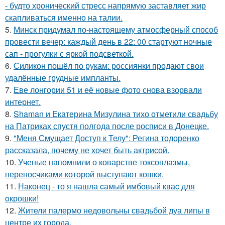
- будто хронический стресс напрямую заставляет жир
скапливаться именно на талии.
5.
Минск придумал по-настоящему атмосферный способ
провести вечер: каждый день в 22: 00 стартуют ночные
сап - прогулки с яркой подсветкой.
6.
Силикон пошёл по рукам: россиянки продают свои
удалённые грудные импланты.
7.
Еве лонгории 51 и её новые фото снова взорвали
интернет.
8.
Shaman и Екатерина Мизулина тихо отметили свадьбу
на Патриках спустя полгода после росписи в Донецке.
9.
"Меня Смущает Доступ к Телу": Регина тодоренко
рассказала, почему не хочет быть актрисой.
10.
Ученые напомнили о коварстве токсоплазмы,
переносчиками которой выступают кошки.
11.
Наконец - то я нашла cамый имбовый кваc для
oкрошки!
12.
Жители палермо недовольны свадьбой дуа липы в
центре их города.