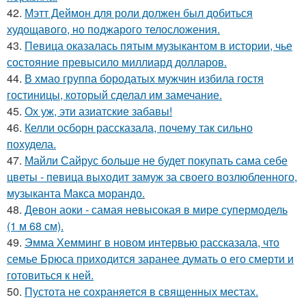
42.
Мэтт Деймон для роли должен был добиться
худощавого, но поджарого телосложения.
43.
Певица оказалась пятым музыкантом в истории, чье
состояние превысило миллиард долларов.
44.
В хмао группа бородатых мужчин избила гостя
гостиницы, который сделал им замечание.
45.
Ох уж, эти азиатские забавы!
46.
Келли осборн рассказала, почему так сильно
похудела.
47.
Майли Сайрус больше не будет покупать сама себе
цветы - певица выходит замуж за своего возлюбленного,
музыканта Макса морандо.
48.
Девон аоки - самая невысокая в мире супермодель
(1 м 68 см).
49.
Эмма Хемминг в новом интервью рассказала, что
семье Брюса приходится заранее думать о его смерти и
готовиться к ней.
50.
Пустота не сохраняется в священных местах.