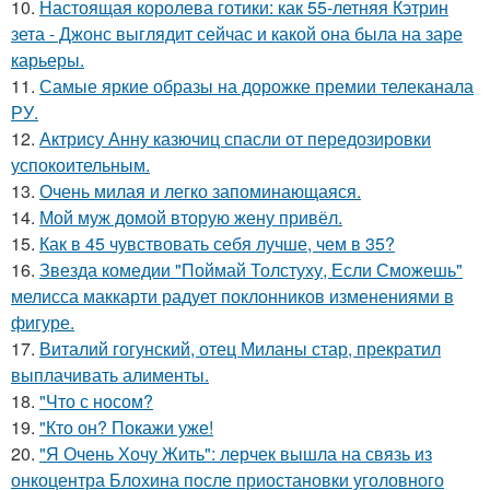
10.
Настоящая королева готики: как 55-летняя Кэтрин
зета - Джонс выглядит сейчас и какой она была на заре
карьеры.
11.
Самые яркие образы на дорожке премии телеканала
РУ.
12.
Актрису Анну казючиц спасли от передозировки
успокоительным.
13.
Очень милая и легко запоминающаяся.
14.
Мой муж домой вторую жену привёл.
15.
Как в 45 чувствовать себя лучше, чем в 35?
16.
Звезда комедии "Поймай Толстуху, Если Сможешь"
мелисса маккарти радует поклонников изменениями в
фигуре.
17.
Виталий гогунский, отец Миланы стар, прекратил
выплачивать алименты.
18.
"Что с носом?
19.
"Кто он? Покажи уже!
20.
"Я Очень Хочу Жить": лерчек вышла на связь из
онкоцентра Блохина после приостановки уголовного