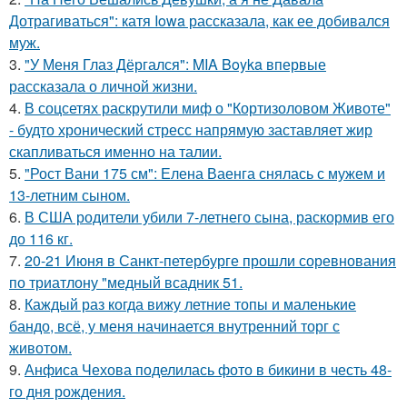
Дотрагиваться": катя Iowa рассказала, как ее добивался
муж.
3.
"У Меня Глаз Дёргался": MIA Boyka впервые
рассказала о личной жизни.
4.
В соцсетях раскрутили миф о "Кортизоловом Животе"
- будто хронический стресс напрямую заставляет жир
скапливаться именно на талии.
5.
"Рост Вани 175 см": Елена Ваенга снялась с мужем и
13-летним сыном.
6.
В США родители убили 7-летнего сына, раскормив его
до 116 кг.
7.
20-21 Июня в Санкт-петербурге прошли соревнования
по триатлону "медный всадник 51.
8.
Каждый раз когда вижу летние топы и маленькие
бандо, всё, у меня начинается внутренний торг с
животом.
9.
Анфиса Чехова поделилась фото в бикини в честь 48-
го дня рождения.