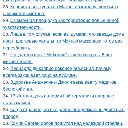
28.
Кореянка выступала в Макао, но к концу шоу была
слишком вымотана.
29.
Съёмочная площадка как территория повышенной
чувствительности.
30.
Лишь в том случае, если вы думали, что звезды дома
носят шелковые халаты, то Мэттью макконахи готов вас
переубедить.
31.
Создатели шоу "Эйфория" скипнули сразу 5 лет
жизни героев.
32.
Леонардо ди каприо наконец объяснил, почему
всегда закрывает лицо на публике.
33.
Здоровье Анджелины Джоли вызывает у медиков
беспокойство.
34.
17-Летняя дочь валерии Гай германики впервые
стала мамой.
35.
Когда страшно, но всё равно продолжаешь двигаться
вперёд.
36.
Комик Сергей орлов пошутил над надеждой стрелец,