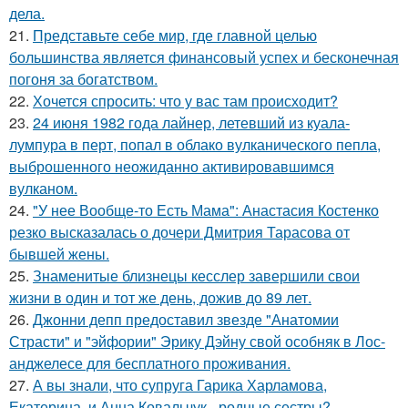
дела.
21.
Представьте себе мир, где главной целью
большинства является финансовый успех и бесконечная
погоня за богатством.
22.
Хочется спросить: что у вас там происходит?
23.
24 июня 1982 года лайнер, летевший из куала-
лумпура в перт, попал в облако вулканического пепла,
выброшенного неожиданно активировавшимся
вулканом.
24.
"У нее Вообще-то Есть Мама": Анастасия Костенко
резко высказалась о дочери Дмитрия Тарасова от
бывшей жены.
25.
Знаменитые близнецы кесслер завершили свои
жизни в один и тот же день, дожив до 89 лет.
26.
Джонни депп предоставил звезде "Анатомии
Страсти" и "эйфории" Эрику Дэйну свой особняк в Лос-
анджелесе для бесплатного проживания.
27.
А вы знали, что супруга Гарика Харламова,
Екатерина, и Анна Ковальчук - родные сестры?