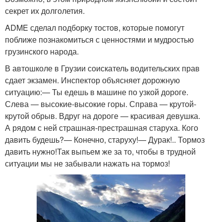
секрет их долголетия.
ADME сделал подборку тостов, которые помогут
поближе познакомиться с ценностями и мудростью
грузинского народа.
В автошколе в Грузии соискатель водительских прав
сдает экзамен. Инспектор объясняет дорожную
ситуацию:— Ты едешь в машине по узкой дороге.
Слева — высокие-высокие горы. Справа — кpутой-
кpутой обрыв. Вдруг на дороге — кpасивая девушка.
А рядом с ней стpашная-пpестpашная старуха. Кого
давить будешь?— Конечно, старуху!— Дурак!.. Тормоз
давить нужно!Так выпьем же за то, чтобы в трудной
ситуации мы не забывали нажать на тормоз!