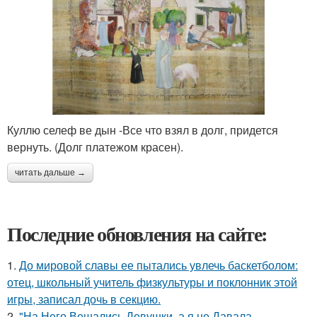
Куллю селеф ве дын -Все что взял в долг, придется
вернуть. (Долг платежом красен).
читать дальше →
Последние обновления на сайте:
1.
До мировой славы ее пытались увлечь баскетболом:
отец, школьный учитель физкультуры и поклонник этой
игры, записал дочь в секцию.
2.
"На Него Вешались Девушки, а я не Давала