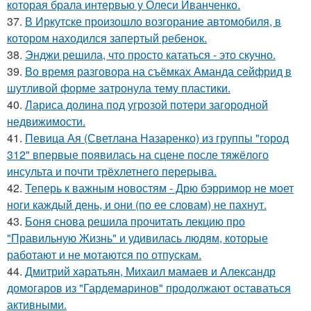
которая брала интервью у Олеси Иванченко.
37.
В Иркутске произошло возгорание автомобиля, в
котором находился запертый ребенок.
38.
Энджи решила, что просто кататься - это скучно.
39.
Во время разговора на съёмках Аманда сейфрид в
шутливой форме затронула тему пластики.
40.
Лариса долина под угрозой потери загородной
недвижимости.
41.
Певица Ая (Светлана Назаренко) из группы "город
312" впервые появилась на сцене после тяжёлого
инсульта и почти трёхлетнего перерыва.
42.
Теперь к важным новостям - Дрю бэрримор не моет
ноги каждый день, и они (по ее словам) не пахнут.
43.
Боня снова решила прочитать лекцию про
"Правильную Жизнь" и удивилась людям, которые
работают и не мотаются по отпускам.
44.
Дмитрий харатьян, Михаил мамаев и Александр
домогаров из "Гардемаринов" продолжают оставаться
активными.