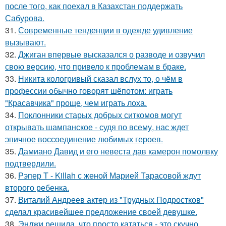
после того, как поехал в Казахстан поддержать
Сабурова.
31.
Современные тенденции в одежде удивление
вызывают.
32.
Джиган впервые высказался о разводе и озвучил
свою версию, что привело к проблемам в браке.
33.
Никита кологривый сказал вслух то, о чём в
профессии обычно говорят шёпотом: играть
"Красавчика" проще, чем играть лоха.
34.
Поклонники старых добрых ситкомов могут
открывать шампанское - судя по всему, нас ждет
эпичное воссоединение любимых героев.
35.
Дамиано Давид и его невеста дав камерон помолвку
подтвердили.
36.
Рэпер T - Killah с женой Марией Тарасовой ждут
второго ребенка.
37.
Виталий Андреев актер из "Трудных Подростков"
сделал красивейшее предложение своей девушке.
38.
Энджи решила, что просто кататься - это скучно.