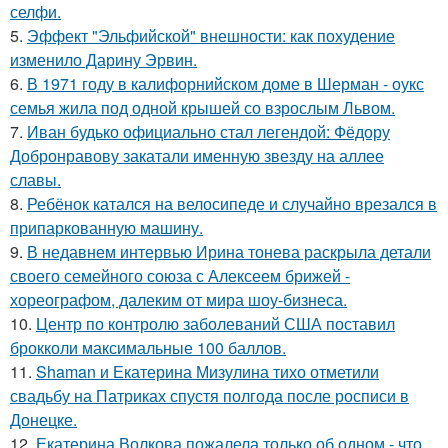
селфи.
5.
Эффект "Эльфийской" внешности: как похудение
изменило Дарину Эрвин.
6.
В 1971 году в калифорнийском доме в Шерман - оукс
семья жила под одной крышей со взрослым Львом.
7.
Иван будько официально стал легендой: Фёдору
Добронравову закатали именную звезду на аллее
славы.
8.
Ребёнок катался на велосипеде и случайно врезался в
припаркованную машину.
9.
В недавнем интервью Ирина тонева раскрыла детали
своего семейного союза с Алексеем брижей -
хореографом, далеким от мира шоу-бизнеса.
10.
Центр по контролю заболеваний США поставил
брокколи максимальные 100 баллов.
11.
Shaman и Екатерина Мизулина тихо отметили
свадьбу на Патриках спустя полгода после росписи в
Донецке.
12.
Екатерина Волкова пожалела только об одном - что