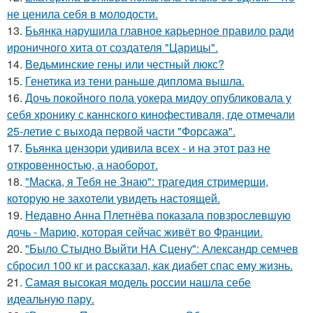
не ценила себя в молодости.
13.
Бьянка нарушила главное карьерное правило ради
ироничного хита от создателя "Царицы".
14.
Ведьминские гены или честный люкс?
15.
Генетика из тени раньше диплома вышла.
16.
Дочь покойного пола уокера мидоу опубликовала у
себя хронику с каннского кинофестиваля, где отмечали
25-летие с выхода первой части "Форсажа".
17.
Бьянка цензори удивила всех - и на этот раз не
откровенностью, а наоборот.
18.
"Маска, я Тебя не Знаю": трагедия стримерши,
которую не захотели увидеть настоящей.
19.
Недавно Анна Плетнёва показала повзрослевшую
дочь - Марию, которая сейчас живёт во Франции.
20.
"Было Стыдно Выйти НА Сцену": Александр семчев
сбросил 100 кг и рассказал, как диабет спас ему жизнь.
21.
Самая высокая модель россии нашла себе
идеальную пару.