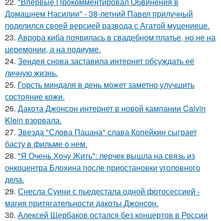
22.
"Впервые Прокомментировал Обвинения в
Домашнем Насилии" - 38-летний Павел прилучный
поделился своей версией развода с Агатой муцениеце.
23.
Аврора киба появилась в свадебном платье, но не на
церемонии, а на подиуме.
24.
Зендея снова заставила интернет обсуждать её
личную жизнь.
25.
Горсть миндаля в день может заметно улучшить
состояние кожи.
26.
Дакота Джонсон интернет в новой кампании Calvin
Klein взорвала.
27.
Звезда "Слова Пацана" слава Копейкин сыграет
басту в фильме о нем.
28.
"Я Очень Хочу Жить": лерчек вышла на связь из
онкоцентра Блохина после приостановки уголовного
дела.
29.
Снесла Суини с пьедестала одной фотосессией -
магия притягательности дакоты Джонсон.
30.
Алексей Щербаков остался без концертов в России