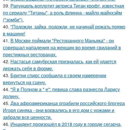
39.
Рапунцель воплотит актриса Тиган крофт, известная
по сериалу "Титаны", а роль флинна - майло майнхэйм
("зомби").
40.
"Подожди, зайка, подожди, не начинай рожать прямо
в машине!
41.
В Москве поймали "Ресторанного Маньяка" - он
совершал нападения на женщин во время свиданий в
престижных ресторанах.
42.
Настасья самубрская призналась, как ей удается
держать себя в форме.
43.
Бритни спирс сообщила о своем намерении
вернуться на сцену.
44.
"Я в Полном а * е": певица слава разнесла Ларису
долину.
45.
Два афроамериканца ограбили российского блогера
Игоря синяка - они ворвались в его дом с ножами и
забрали все ценности.
46.
Инцидент произошёл в 2018 году в городе сегарча,