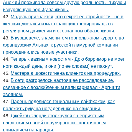
Анок яй проживала совсем другую реальность - тихую и
изнуряющую борьбу за жизнь.
42.
Модель признаётся, что секрет её стройности - не в
жёстких диетах и изматывающих тренировках, а в
регулярном движении и осознанном образе жизни.
43.
В куршевеле, знаменитом горнолыжном курорте во
французских Альпах, к русской гламурной компании
присоединились новые участники.
44.
Теперь к важным новостям - Дрю бэрримор не моет
ноги каждый день, и они (по ее словам) не пахнут.
45.
Мастера в шоке: гигиена клиентов на процедурах.
46.
В сети разгорелось настоящее расследование,
связанное с возлюбленным вали карнавал - Аргишти
эвояном.
47.
Парень поделился гениальным лайфхаком, как
положить руку на ногу девушке на свидании.
48.
Джейкоб элорди столкнулся с неприятным
следствием своей популярности - постоянным
вниманием папарацци.