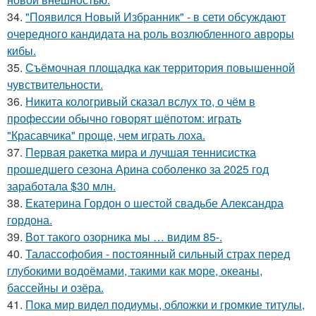
34.
"Появился Новый Избранник" - в сети обсуждают
очередного кандидата на роль возлюбленного авроры
кибы.
35.
Съёмочная площадка как территория повышенной
чувствительности.
36.
Никита кологривый сказал вслух то, о чём в
профессии обычно говорят шёпотом: играть
"Красавчика" проще, чем играть лоха.
37.
Первая ракетка мира и лучшая теннисистка
прошедшего сезона Арина соболенко за 2025 год
заработала $30 млн.
38.
Екатерина Гордон о шестой свадьбе Александра
гордона.
39.
Вот такого озорника мы … видим 85-.
40.
Талассофобия - постоянный сильный страх перед
глубокими водоёмами, такими как море, океаны,
бассейны и озёра.
41.
Пока мир видел подиумы, обложки и громкие титулы,