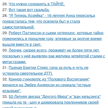
26.
Что нужно сохранять в ТАЙНЕ.
27.
Вот такая вот свадьба.
28.
"Я Теперь Хозяйка" - 16-летняя Анна пересильд
похвасталась тем, что освоила быт и стала
самостоятельной.
29.
Роберт Паттинсон и сьюки уотерхаус, которые тайно
поженились в прошлом году, впервые за долгое время
вышли вместе в свет.
30.
Лерчек, скорее всего, проживёт не более пяти лет,
поскольку у неё выявлен рак желудка четвёртой стадии с
метастазами.
31.
Пьяная Бритни Спирс села за руль и чуть не
устроила смертельное ДТП.
32.
Коннор суинделлс из "Полового Воспитания"
женился на Эмбер Андерсон из сериала "острые
козырьки".
33.
52-Летняя звезда "Другого Мира" и "ван хельсинга"
пришла на тв - шоу и шокировала поклонников своей
новой внешностью.