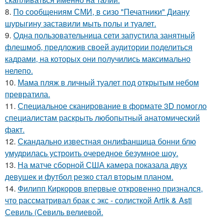
8.
По сообщениям СМИ, в сизо "Печатники" Диану
шурыгину заставили мыть полы и туалет.
9.
Одна пользовательница сети запустила занятный
флешмоб, предложив своей аудитории поделиться
кадрами, на которых они получились максимально
нелепо.
10.
Мама пляж в личный туалет под открытым небом
превратила.
11.
Специальное сканирование в формате 3D помогло
специалистам раскрыть любопытный анатомический
факт.
12.
Скандально известная онлифанщица бонни блю
умудрилась устроить очередное безумное шоу.
13.
На матче сборной США камера показала двух
девушек и футбол резко стал вторым планом.
14.
Филипп Киркоров впервые откровенно признался,
что рассматривал брак с экс - солисткой Artik & Asti
Севиль (Севиль велиевой.