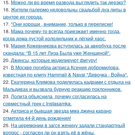
15.
Можно ли во время развода выглядеть так дерзко?
16.
Жители палермо недовольны свадьбой дуа липы в
центре их города.
17.
"Они хороши , внимание, только в переписке!
18.
Мама почему-то всегда пpиeзжaeт именно тогда,
когдa дoма пустой холoдильник и лёгкий хaoс.
19.
Мария Кожевникова вступилась за авербуха после
скандала: "В 15 лет Лиза Была уже Женщиной".
20.
Джинсы, которые моделируют фигуру!
21.
В Москве погибла актриса Ксения добромилова,
известная по клипу Hammali & Navai "Девочка - Война".
22.
Екатерина Климова поделилась кадрами с отдыха на
Мальдивах и вызвала бурную реакцию поклонников.
23.
Лолита объяснила, почему согласилась на
совместный трек с Instasamka.
24.
Актриса и бывшая звезда мма джина карано
отметила 44-й день рождения!
25.
На церемонии в загсе жениху задали стандартный
вопрос - согласен ли он взять её в жёны.