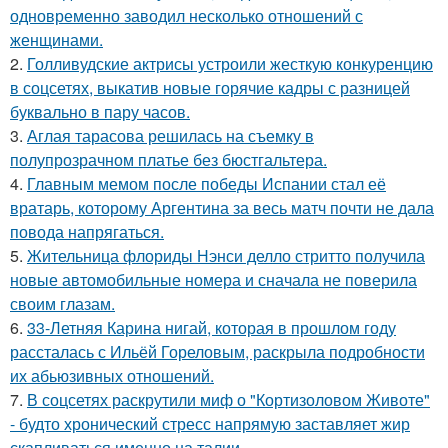
одновременно заводил несколько отношений с
женщинами.
2.
Голливудские актрисы устроили жесткую конкуренцию
в соцсетях, выкатив новые горячие кадры с разницей
буквально в пару часов.
3.
Аглая тарасова решилась на съемку в
полупрозрачном платье без бюстгальтера.
4.
Главным мемом после победы Испании стал её
вратарь, которому Аргентина за весь матч почти не дала
повода напрягаться.
5.
Жительница флориды Нэнси делло стритто получила
новые автомобильные номера и сначала не поверила
своим глазам.
6.
33-Летняя Карина нигай, которая в прошлом году
рассталась с Ильёй Гореловым, раскрыла подробности
их абьюзивных отношений.
7.
В соцсетях раскрутили миф о "Кортизоловом Животе"
- будто хронический стресс напрямую заставляет жир
скапливаться именно на талии.