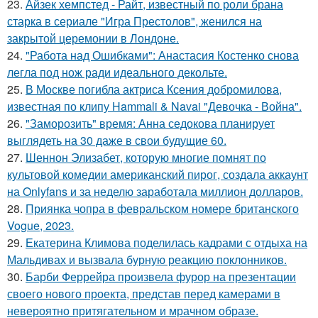
23.
Айзек хемпстед - Райт, известный по роли брана
старка в сериале "Игра Престолов", женился на
закрытой церемонии в Лондоне.
24.
"Работа над Ошибками": Анастасия Костенко снова
легла под нож ради идеального декольте.
25.
В Москве погибла актриса Ксения добромилова,
известная по клипу Hammali & Navai "Девочка - Война".
26.
"Заморозить" время: Анна седокова планирует
выглядеть на 30 даже в свои будущие 60.
27.
Шеннон Элизабет, которую многие помнят по
культовой комедии американский пирог, создала аккаунт
на Onlyfans и за неделю заработала миллион долларов.
28.
Приянка чопра в февральском номере британского
Vogue, 2023.
29.
Екатерина Климова поделилась кадрами с отдыха на
Мальдивах и вызвала бурную реакцию поклонников.
30.
Барби Феррейра произвела фурор на презентации
своего нового проекта, представ перед камерами в
невероятно притягательном и мрачном образе.