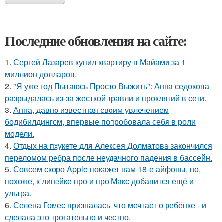
Последние обновления на сайте:
1.
Сергей Лазарев купил квартиру в Майами за 1
миллион долларов.
2.
"Я уже год Пытаюсь Просто Выжить": Анна седокова
разрыдалась из-за жесткой травли и проклятий в сети.
3.
Анна, давно известная своим увлечением
бодибилдингом, впервые попробовала себя в роли
модели.
4.
Отдых на пхукете для Алексея Долматова закончился
переломом ребра после неудачного падения в бассейн.
5.
Совсем скоро Apple покажет нам 18-е айфоны, но,
похоже, к линейке про и про Макс добавится ещё и
ультра.
6.
Селена Гомес призналась, что мечтает о ребёнке - и
сделала это трогательно и честно.