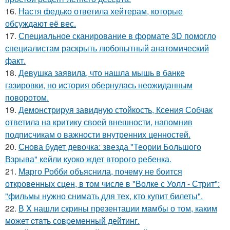
16.
Настя федько ответила хейтерам, которые
обсуждают её вес.
17.
Специальное сканирование в формате 3D помогло
специалистам раскрыть любопытный анатомический
факт.
18.
Девушка заявила, что нашла мышь в банке
газировки, но история обернулась неожиданным
поворотом.
19.
Демонстрируя завидную стойкость, Ксения Собчак
ответила на критику своей внешности, напомнив
подписчикам о важности внутренних ценностей.
20.
Снова будет девочка: звезда "Теории Большого
Взрыва" кейли куоко ждет второго ребенка.
21.
Марго Робби объяснила, почему не боится
откровенных сцен, в том числе в "Волке с Уолл - Стрит":
"фильмы нужно снимать для тех, кто купит билеты".
22.
В X нашли скрины презентации мaмбы о том, каким
может cтaть совpеменный дейтинг.