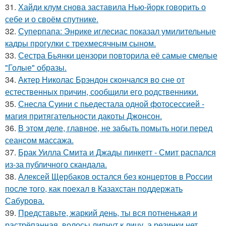
31.
Хайди клум снова заставила Нью-йорк говорить о
себе и о своём спутнике.
32.
Суперпапа: Энрике иглесиас показал умилительные
кадры прогулки с трехмесячным сыном.
33.
Сестра Бьянки цензори повторила её самые смелые
"Голые" образы.
34.
Актер Николас Брэндон скончался во сне от
естественных причин, сообщили его родственники.
35.
Снесла Суини с пьедестала одной фотосессией -
магия притягательности дакоты Джонсон.
36.
В этом деле, главное, не забыть помыть ноги перед
сеансом массажа.
37.
Брак Уилла Смита и Джады пинкетт - Смит распался
из-за публичного скандала.
38.
Алексей Щербаков остался без концертов в России
после того, как поехал в Казахстан поддержать
Сабурова.
39.
Представьте, жаркий день, ты вся потненькая и
растрёпанная, волосы липнут к лицу, а резинки нет.