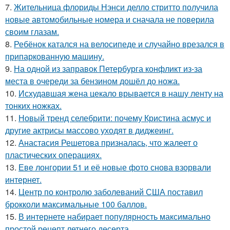
7.
Жительница флориды Нэнси делло стритто получила
новые автомобильные номера и сначала не поверила
своим глазам.
8.
Ребёнок катался на велосипеде и случайно врезался в
припаркованную машину.
9.
На одной из заправок Петербурга конфликт из-за
места в очереди за бензином дошёл до ножа.
10.
Исхудавшая жена цекало врывается в нашу ленту на
тонких ножках.
11.
Новый тренд селебрити: почему Кристина асмус и
другие актрисы массово уходят в диджеинг.
12.
Анастасия Решетова призналась, что жалеет о
пластических операциях.
13.
Еве лонгории 51 и её новые фото снова взорвали
интернет.
14.
Центр по контролю заболеваний США поставил
брокколи максимальные 100 баллов.
15.
В интернете набирает популярность максимально
простой рецепт летнего десерта.