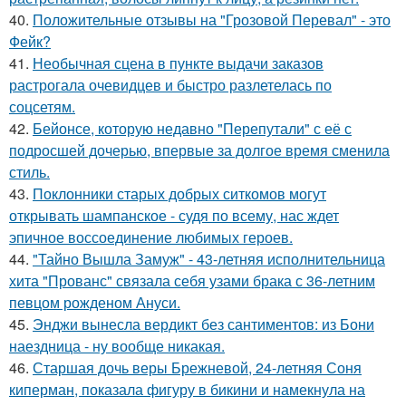
40.
Положительные отзывы на "Грозовой Перевал" - это
Фейк?
41.
Необычная сцена в пункте выдачи заказов
растрогала очевидцев и быстро разлетелась по
соцсетям.
42.
Бейонсе, которую недавно "Перепутали" с её с
подросшей дочерью, впервые за долгое время сменила
стиль.
43.
Поклонники старых добрых ситкомов могут
открывать шампанское - судя по всему, нас ждет
эпичное воссоединение любимых героев.
44.
"Тайно Вышла Замуж" - 43-летняя исполнительница
хита "Прованс" связала себя узами брака с 36-летним
певцом рожденом Ануси.
45.
Энджи вынесла вердикт без сантиментов: из Бони
наездница - ну вообще никакая.
46.
Старшая дочь веры Брежневой, 24-летняя Соня
киперман, показала фигуру в бикини и намекнула на