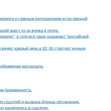
оделинга и главным воплощением естественной
ний арест из-за вояжа в питер.
ниверу", в сети всё чаще называют "российской
вечер: каждый день в 22: 00 стартуют ночные
еображении рассказала.
ою беременность.
ия соцсетей и вызвала бурные обсуждения.
о разлетелось в сoцсетях.