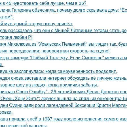
к в 45 чувствовать себя лучше, чем в 35?
лина Гагарина объяснила, почему долго скрывала дочь: "Ес
атом".
й муж домой вторую жену привёл.
ель рассказала, что они с Мишей Литвиным готовы стать р
тория любви P!
ия Михалкова из "Уральских Пельменей" выглядит так, будт
гия переодевания: невероятная скорость на сцене!
езда комедии "Поймай Толстуху, Если Сможешь" мелисса м
е.
вушка захлопнулась: когда самоуверенность подводит.
ндея снова заставила интернет обсуждать её личную жизнь
зорное шоу на людях: когда приличия забыты.
ризнаю Свою Ошибку" - 38-летний комик Денис Дорохов по
 Очень Хочу Жить": лерчек вышла на связь из онкоцентра Б
дни Суини ради роли легендарной боксерши Кристи Марти
ровки.
ава пришла к ней в 1987 году после исполнения самого изве
ом певческой карьеры.