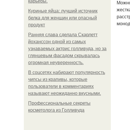
карьеры.
Можно
жестк
Куриные яйца: лучший источник
расст
белка для женщин или опасный
монод
продукт
Ранняя слава сделала Скарлетт
йоханссон одной из самых
узнаваемых актрис голливуда, но за
глянцевым фасадом скрывалась
огромная неуверенность.
В соцсетях набирают популярность
чипсы из крапивы, которые
пользователи в комментариях
называют неожиданно вкусными.
Профессиональные секреты
косметолога из Голливуда