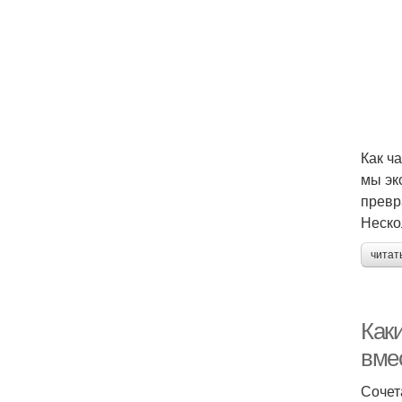
Как ч
мы эк
превр
Неско
читат
Как
вме
Сочет