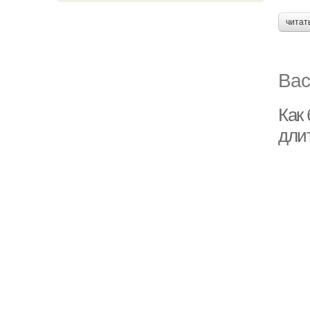
читат
Вас
Как 
дли