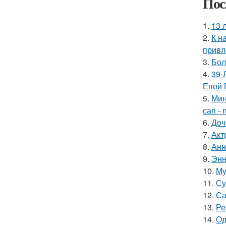
Пос
1.
13 
2.
К н
привл
3.
Бол
4.
39-
Евой 
5.
Мин
сап - 
6.
Доч
7.
Акт
8.
Анн
9.
Энн
10.
Му
11.
Су
12.
Са
13.
Ре
14.
Од