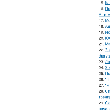
15.
Ка
16.
По
Автом
17.
Мо
18.
Ад
19.
Ис
20.
Юл
21.
Ма
22.
Зв
фигур
23.
Ло
24.
Зе
25.
По
26.
"П
27.
"Я
28.
Си
трени
29.
Сл
начал