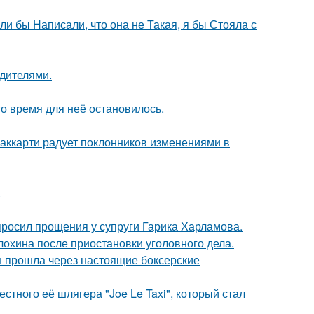
ли бы Написали, что она не Такая, я бы Стояла с
одителями.
о время для неё остановилось.
аккарти радует поклонников изменениями в
.
просил прощения у супруги Гарика Харламова.
лохина после приостановки уголовного дела.
н прошла через настоящие боксерские
стного её шлягера "Joe Le Taxi", который стал