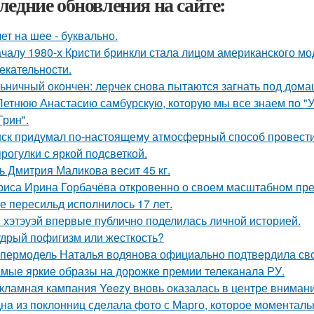
ледние обновления на сайте:
лет на шее - буквально.
ачалу 1980-х Кристи бринкли стала лицом американского м
екательности.
ьничный окончен: лерчек снова пытаются загнать под домаш
Летнюю Анастасию самбурскую, которую мы все знаем по "У
Грин".
ск придумал по-настоящему атмосферный способ провести 
прогулки с яркой подсветкой.
ь Дмитрия Маликова весит 45 кг.
риса Ирина Горбачёва откровенно о своем масштабном пр
е пересильд исполнилось 17 лет.
 хэтэуэй впервые публично поделилась личной историей.
дрый пофигизм или жесткость?
пермодель Наталья водянова официально подтвердила св
мые яркие образы на дорожке премии телеканала РУ.
кламная кампания Yeezy вновь оказалась в центре вниман
нa из поклонниц сдeлала фото с Марго, которое момeнтальн