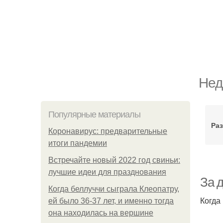
Нед
Популярные материалы
Раз
Коронавирус: предварительные
итоги пандемии
Встречайте новый 2022 год свиньи:
лучшие идеи для празднования
За д
Когда беллуччи сыграла Клеопатру,
Когда 
ей было 36-37 лет, и именно тогда
она находилась на вершине