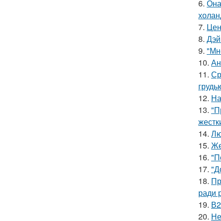
6.
Она
холан
7.
Цен
8.
Дэй
9.
"Мн
10.
Ан
11.
Ср
грудь
12.
На
13.
"П
жестк
14.
Лю
15.
Же
16.
"П
17.
"Д
18.
Пр
ради 
19.
В2
20.
Не