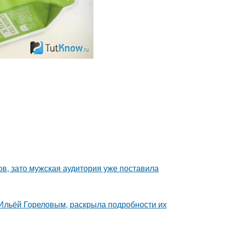
ов, зато мужская аудитория уже поставила
с Ильёй Гореловым, раскрыла подробности их