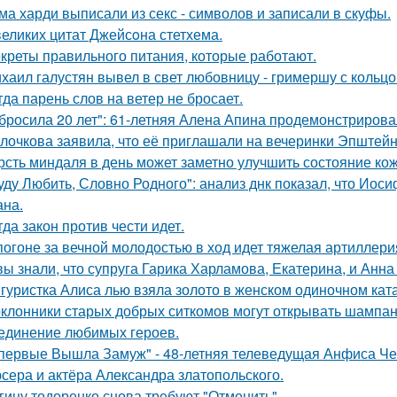
ма харди выписали из секс - символов и записали в скуфы.
великих цитат Джейсoна стетхема.
креты правильного питания, которые работают.
хаил галустян вывел в свет любовницу - гримершу с кольцо
гда парень слов на ветер не бросает.
бросила 20 лет": 61-летняя Алена Апина продемонстрирова
лочкова заявила, что её приглашали на вечеринки Эпштейн
рсть миндаля в день может заметно улучшить состояние кож
уду Любить, Словно Родного": анализ днк показал, что Иос
на.
гда закон против чести идет.
погоне за вечной молодостью в ход идет тяжелая артиллери
вы знали, что супруга Гарика Харламова, Екатерина, и Анна
гуристка Алиса лью взяла золото в женском одиночном кат
клонники старых добрых ситкомов могут открывать шампанск
единение любимых героев.
первые Вышла Замуж" - 48-летняя телеведущая Анфиса Че
сера и актёра Александра златопольского.
гину тодоренко снова требуют "Отменить".