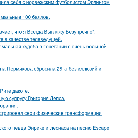
внила себя с норвежским футболистом Эрлингом
имальные 100 баллов.
чает, что я Всегда Выгляжу Безупречно".
е в качестве телеведущей.
емальная худоба в сочетании с очень большой
ана Пермякова сбросила 25 кг без иллюзий и
Рите дакоте.
ую супругу Григория Лепса.
горания.
стрировал свои физические трансформации
ского певца Энрике иглесиаса на песню Escape.