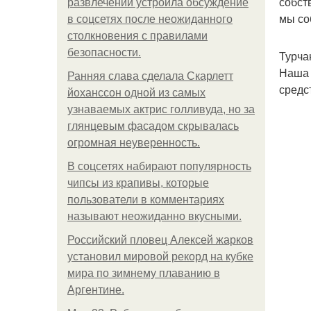
собст
развлечений устроила обсуждение
мы со
в соцсетях после неожиданного
столкновения с правилами
безопасности.
Турча
Наша 
Ранняя слава сделала Скарлетт
средс
йоханссон одной из самых
узнаваемых актрис голливуда, но за
глянцевым фасадом скрывалась
огромная неуверенность.
В соцсетях набирают популярность
чипсы из крапивы, которые
пользователи в комментариях
называют неожиданно вкусными.
Российский пловец Алексей жарков
установил мировой рекорд на кубке
мира по зимнему плаванию в
Аргентине.