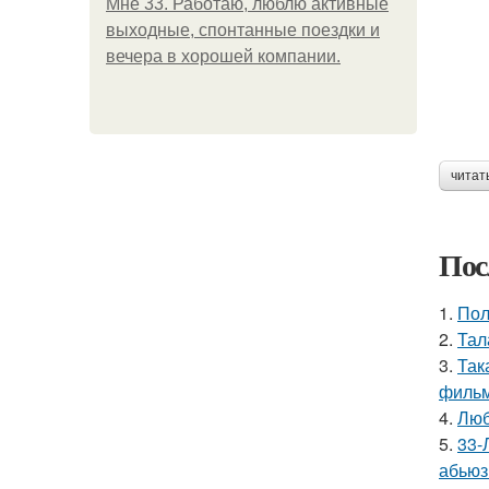
Мне 33. Работаю, люблю активные
выходные, спонтанные поездки и
вечера в хорошей компании.
читат
Пос
1.
Пол
2.
Тал
3.
Так
фильм
4.
Люб
5.
33-
абьюз