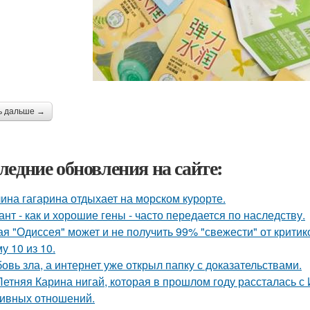
ь дальше →
ледние обновления на сайте:
ина гагарина отдыхает на морском курорте.
ант - как и хорошие гены - часто передается по наследству.
ая "Одиссея" может и не получить 99% "свежести" от критик
у 10 из 10.
овь зла, а интернет уже открыл папку с доказательствами.
Летняя Карина нигай, которая в прошлом году рассталась 
ивных отношений.