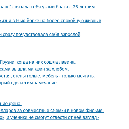
анс" связала себя узами брака с 36-летним
изни в Нью-йорке на более спокойную жизнь в
и сразу почувствовала себя взрослой,
Грузии, когда на них сошла лавина.
 сама вышла магазин за хлебом.
тая, стены голые, мебель - только мечтать.
орый сделал им замечание.
ние фена.
олларов за совместные съемки в новом фильме.
, и ученики не смогут отвести от неё взгляд -