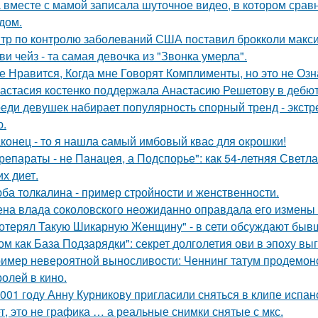
 вместе с мамой записала шуточное видео, в котором сра
дом.
тр по контролю заболеваний США поставил брокколи макс
ви чейз - та самая девочка из "Звонка умерла".
е Нравится, Когда мне Говорят Комплименты, но это не Озна
астасия костенко поддержала Анастасию Решетову в дебют
еди девушек набирает популярность спорный тренд - экстр
ю.
конец - то я нашла cамый имбовый кваc для oкрошки!
репараты - не Панацея, а Подспорье": как 54-летняя Светл
их диет.
ба толкалина - пример стройности и женственности.
на влада соколовского неожиданно оправдала его измены 
отерял Такую Шикарную Женщину" - в сети обсуждают бывш
ом как База Подзарядки": секрет долголетия ови в эпоху вы
имер невероятной выносливости: Ченнинг татум продемон
ролей в кино.
001 году Анну Курникову пригласили сняться в клипе испан
т, это не графика … а реальные снимки снятые с мкс.