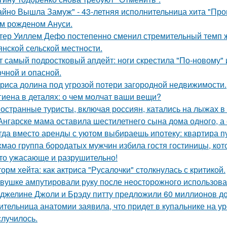
айно Вышла Замуж" - 43-летняя исполнительница хита "Пров
м рожденом Ануси.
тер Уиллем Дефо постепенно сменил стремительный темп ж
янской сельской местности.
т самый подростковый апдейт: ноги скрестила "По-новому" 
очной и опасной.
риса долина под угрозой потери загородной недвижимости.
гиена в деталях: о чем молчат ваши вещи?
остранные туристы, включая россиян, катались на лыжах в 
Ангарске мама оставила шестилетнего сына дома одного, а
гда вместо аренды с уютом выбираешь ипотеку: квартира пус
хмао группа бородатых мужчин избила гостя гостиницы, кот
то ужасающе и разрушительно!
орм хейта: как актриса "Русалочки" столкнулась с критикой.
вушке ампутировали руку после неосторожного использова
джелине Джоли и Брэду питту предложили 60 миллионов д
ительница анатомии заявила, что придет в купальнике на урок
случилось.