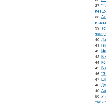
37.
"Т
певцо
38.
Ак
италь
39.
То
загад
40.
Ла
41.
Ги
42.
Ин
43.
В 
44.
Ко
45.
В 
46.
"Э
47.
Шт
48.
Де
49.
Ан
50.
Уч
так и 