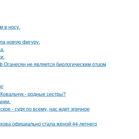
м в носу.
ла новую фигуру.
а.
и.
иф Оганесян не является биологическим отцом
я!
 Ковальчук - родные сестры?
ании.
ое - судя по всему, нас ждет эпичное
хова официально стала женой 44-летнего