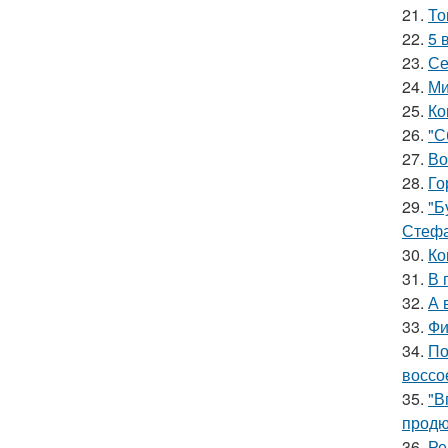
21.
То
22.
5 
23.
Се
24.
Ми
25.
Ко
26.
"С
27.
Во
28.
Го
29.
"Б
Стефа
30.
Ко
31.
В 
32.
А 
33.
Фи
34.
По
воссо
35.
"В
продю
36.
Ре