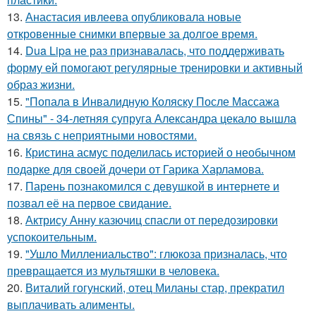
13.
Анастасия ивлеева опубликовала новые
откровенные снимки впервые за долгое время.
14.
Dua Lipa не раз признавалась, что поддерживать
форму ей помогают регулярные тренировки и активный
образ жизни.
15.
"Попала в Инвалидную Коляску После Массажа
Спины" - 34-летняя супруга Александра цекало вышла
на связь с неприятными новостями.
16.
Кристина асмус поделилась историей о необычном
подарке для своей дочери от Гарика Харламова.
17.
Парень познакомился с девушкой в интернете и
позвал её на первое свидание.
18.
Актрису Анну казючиц спасли от передозировки
успокоительным.
19.
"Ушло Миллениальство": глюкоза призналась, что
превращается из мультяшки в человека.
20.
Виталий гогунский, отец Миланы стар, прекратил
выплачивать алименты.