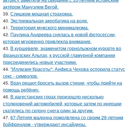
актёром Мануэлем Вегой.
39.
Слишком мощная страховка.
40.
Экстремальная акробатика на воде.
41.
Территория мужского минимализма.
42.
Паулина Андреева снялась в новой фотосессии,
которая мгновенно привлекла внимание.
43.
В куршевеле, знаменитом горнолыжном курорте во
французских Альпах, к русской гламурной компании
присоединились новые участники.
44.
"Иллюзия Красоты": Анфиса Чехова оспорила статус
секс - символов.
45.
Врач решил бросить вызов стихии, чтобы прийти на
помощь ребёнку.
46.
В дагестанских горах произошло несколько
столкновений автомобилей, которые затем по инерции
скатились по склону снега один за другим.
47.
67-Летняя мадонна помолвлена со своим 29-летним
бойфрендом - утверждают инсайдеры.