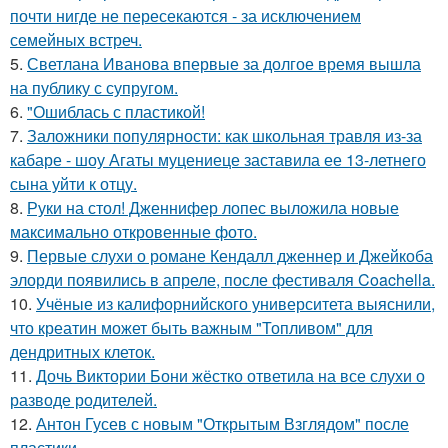
почти нигде не пересекаются - за исключением
семейных встреч.
5.
Светлана Иванова впервые за долгое время вышла
на публику с супругом.
6.
"Ошиблась с пластикой!
7.
Заложники популярности: как школьная травля из-за
кабаре - шоу Агаты муцениеце заставила ее 13-летнего
сына уйти к отцу.
8.
Руки на стол! Дженнифер лопес выложила новые
максимально откровенные фото.
9.
Первые слухи о романе Кендалл дженнер и Джейкоба
элорди появились в апреле, после фестиваля Coachella.
10.
Учёные из калифорнийского университета выяснили,
что креатин может быть важным "Топливом" для
дендритных клеток.
11.
Дочь Виктории Бони жёстко ответила на все слухи о
разводе родителей.
12.
Антон Гусев с новым "Открытым Взглядом" после
пластики.