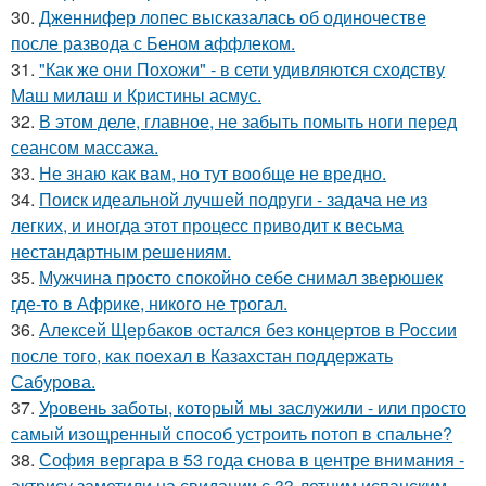
30.
Дженнифер лопес высказалась об одиночестве
после развода с Беном аффлеком.
31.
"Как же они Похожи" - в сети удивляются сходству
Маш милаш и Кристины асмус.
32.
В этом деле, главное, не забыть помыть ноги перед
сеансом массажа.
33.
Не знаю как вам, но тут вообще не вредно.
34.
Поиск идеальной лучшей подруги - задача не из
легких, и иногда этот процесс приводит к весьма
нестандартным решениям.
35.
Мужчина просто спокойно себе снимал зверюшек
где-то в Африке, никого не трогал.
36.
Алексей Щербаков остался без концертов в России
после того, как поехал в Казахстан поддержать
Сабурова.
37.
Уровень заботы, который мы заслужили - или просто
самый изощренный способ устроить потоп в спальне?
38.
София вергара в 53 года снова в центре внимания -
актрису заметили на свидании с 33-летним испанским