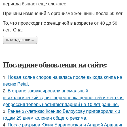
периода бывает еще сложнее.
Причины изменений в организме женщины после 50 лет
То, что происходит с женщиной в возрасте от 40 до 50
лет. Она:
читать дальше →
Последние обновления на сайте:
1.
Новая волна споров началась после выхода клипа на
песню Petal.
2.
В стране зафиксировали аномальный
психологический сдвиг: переоценка ценностей и жесткая
депрессия теперь настигают парней на 10 лет раньше.
3.
Ранее 27-летнюю Ксению Белоусову приговорили к 3
годам 25 дням колонии общего режима.
4.
После разрыва Юлия Барановская и Андрей Аршавин