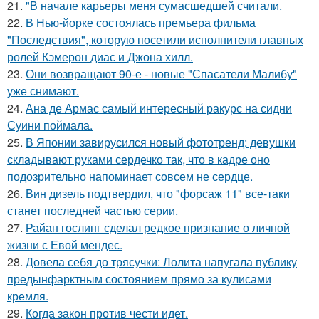
21.
"В начале карьеры меня сумасшедшей считали.
22.
В Нью-йорке состоялась премьера фильма
"Последствия", которую посетили исполнители главных
ролей Кэмерон диас и Джона хилл.
23.
Они возвращают 90-е - новые "Спасатели Малибу"
уже снимают.
24.
Ана де Армас самый интересный ракурс на сидни
Суини поймала.
25.
В Японии завирусился новый фототренд: девушки
складывают руками сердечко так, что в кадре оно
подозрительно напоминает совсем не сердце.
26.
Вин дизель подтвердил, что "форсаж 11" все-таки
станет последней частью серии.
27.
Райан гослинг сделал редкое признание о личной
жизни с Евой мендес.
28.
Довела себя до трясучки: Лолита напугала публику
предынфарктным состоянием прямо за кулисами
кремля.
29.
Когда закон против чести идет.