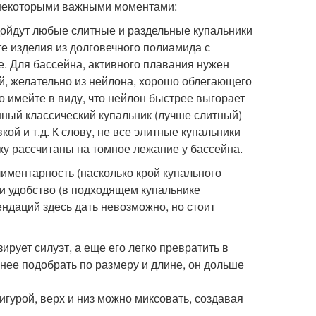
с некоторыми важными моментами:
одойдут любые слитные и раздельные купальники
те изделия из долговечного полиамида с
е. Для бассейна, активного плавания нужен
й, желательно из нейлона, хорошо облегающего
 имейте в виду, что нейлон быстрее выгорает
шный классический купальник (лучше слитный)
й и т.д. К слову, не все элитные купальники
ьку рассчитаны на томное лежание у бассейна.
иментарность (насколько крой купального
 и удобство (в подходящем купальнике
ендаций здесь дать невозможно, но стоит
рует силуэт, а еще его легко превратить в
жнее подобрать по размеру и длине, он дольше
игурой, верх и низ можно миксовать, создавая