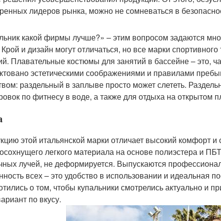
ренных лидеров рынка, можно не сомневаться в безопаснос
льник какой фирмы лучше?» – этим вопросом задаются мног
. Крой и дизайн могут отличаться, но все марки спортивного
ий. Плавательные костюмы для занятий в бассейне – это, ч
ктовано эстетическими соображениями и правилами пребыв
твом: раздельный в заплыве просто может слететь. Раздель
ровок по фитнесу в воде, а также для отдыха на открытом п
a
кцию этой итальянской марки отличает высокий комфорт и с
осохнущего легкого материала на основе полиэстера и ПБТ.
чных лучей, не деформируется. Выпускаются профессиона
нность всех – это удобство в использовании и идеальная п
отились о том, чтобы купальники смотрелись актуально и пр
вариант по вкусу.