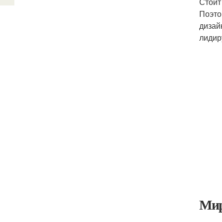
Стоит
Поэто
дизай
лидир
Мир