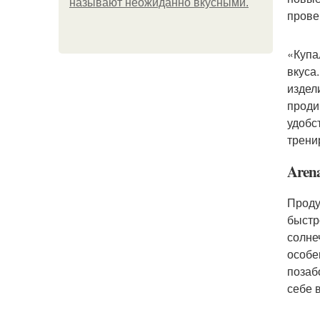
называют неожиданно вкусными.
прове
«Купа
вкуса
издел
проди
удобс
трени
Aren
Проду
быстр
солне
особе
позаб
себе 