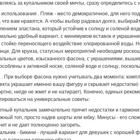
вляясь за купальником своей мечты, сразу определитесь 
 использования . Пляж - место демократичное, для него п
х, что вам нравятся. А чтобы выбор радовал долго, выбирай
лением эластана, который устойчив к солнцу и соленой вод
мально удобный вариант, с минимумом вставок и украшени
и стойко переносящего воздействие хлорированной воды. Но
лнце. Для круиза, статусных мероприятий необходим роско
альных цветов, изысканного фасона, с украшениями, вышивко
особлены к активной носке, соленой воде и солнцу, поскол
 . При выборе фасона нужно учитывать два момента: компл
екта украшает именно вашу фигуру и скрывает недостатки)
ртно, нигде не жмет и не натирает). Конечно, единых реком
тироваться на универсальные советы:
тный купальник замечательно прячет недостатки и гармонизи
жный топ, просто надев шорты или юбку. Минусы - его сло
нет и не дает полноценно загореть.
альник - бикини - лучший вариант для девушек с хорошей ф
ые вариации пляжного образа.