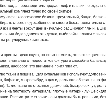
бно, когда производитель продает лиф и плавки по отдельно
альный комплект точно по своей фигуре.
му лифа: классическое бикини, треугольный, бандо, балко
бирать строго под особенности своего бюста, желательно с
язки и ленты вокруг шеи визуально расширяют плечи, а ши
и линия бедер далека от идеала, выбирайте плавки с высок
 на регулируемых завязках.
 и принты - дело вкуса, но стоит помнить, что яркие цветов
кают внимание от недостатков фигуры и способны баланс
ьники, наоборот, это внимание притягивают.
тво ткани и пошива . Для купальников используют долговечн
н, бифлекс, микрофибру, а для идеального облегания по фи
ан). Такие ткани не стесняют движений, быстро сохнут, долг
ние на плотность материала: плотные материи лучше сидят
ании. Рассмотрите строчки - они должны быть ровными, без