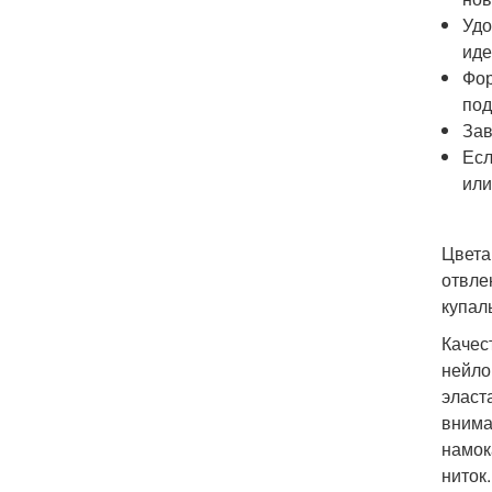
Удо
иде
Фор
под
Зав
Есл
или
Цвета
отвле
купал
Качес
нейло
эласт
внима
намок
ниток.