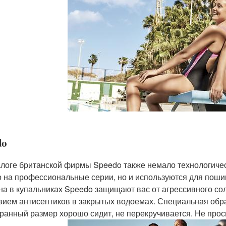
do
алоге британской фирмы Speedo также немало технологичес
о на профессиональные серии, но и используются для пош
на в купальниках Speedo защищают вас от агрессивного сол
вием антисептиков в закрытых водоемах. Специальная обра
ранный размер хорошо сидит, не перекручивается. Не прос