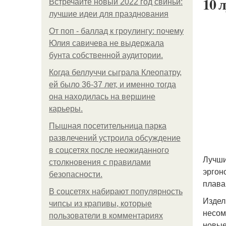
10 
Встречайте новый 2022 год свиньи:
лучшие идеи для празднования
От поп - баллад к гроулингу: почему
Юлия савичева не выдержала
бунта собственной аудитории.
Когда беллуччи сыграла Клеопатру,
ей было 36-37 лет, и именно тогда
она находилась на вершине
карьеры.
Пышная посетительница парка
развлечений устроила обсуждение
в соцсетях после неожиданного
Лучши
столкновения с правилами
эргон
безопасности.
плава
В соцсетях набирают популярность
Издел
чипсы из крапивы, которые
несом
пользователи в комментариях
новые