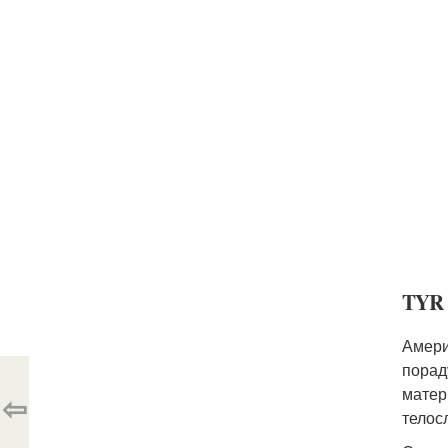
TYR
Амери
порад
матер
⇦
телос