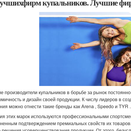
лучшихфирм купальников. Лучшие фи
е производители купальников в борьбе за рынок постоянн
омичность и дизайн своей продукции. К числу лидеров в соз
ния можно отнести такие бренды как Arena , Speedo и TYR .
ия этих марок используются профессиональными спортсмен
ненным подтверждением премиальных свойств их товаров.
 решения усовершенствования продукции. От этого, безусло