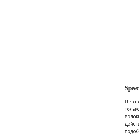
Spee
В кат
тольк
волок
дейст
подоб