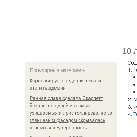
10 
Сод
1
Популярные материалы
Коронавирус: предварительные
итоги пандемии
Ранняя слава сделала Скарлетт
М
йоханссон одной из самых
Ф
узнаваемых актрис голливуда, но за
Т
глянцевым фасадом скрывалась
огромная неуверенность.