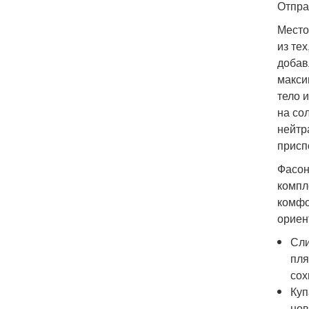
Отпра
Место
из те
добав
макси
тело 
на со
нейтр
присп
Фасон
компл
комфо
ориен
Сли
пля
сох
Куп
нов