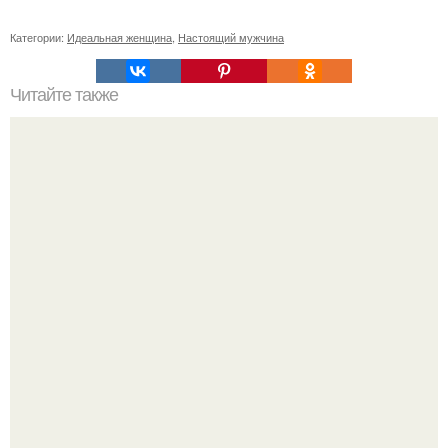
Категории:
Идеальная женщина
,
Настоящий мужчина
Читайте также
Творожный сыр за 20 минут для правильного перекуса!