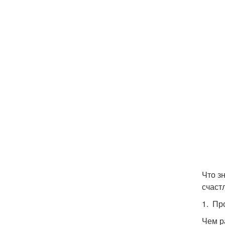
Что з
счаст
1. Пр
Чем р