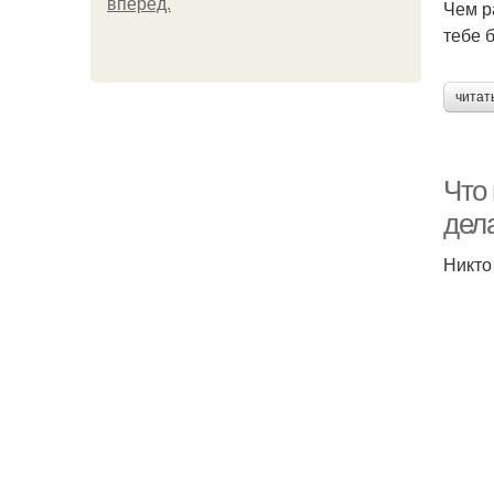
вперёд.
Чем р
тебе 
читат
Что
дел
Никто 