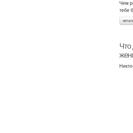
Чем р
тебе 
читат
Что
жен
Никто 