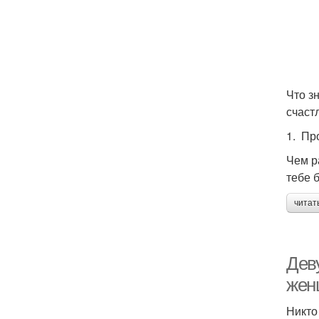
Что з
счаст
1. Пр
Чем р
тебе 
читат
Дев
жен
Никто 