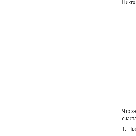
Никто 
Что з
счаст
1. Пр