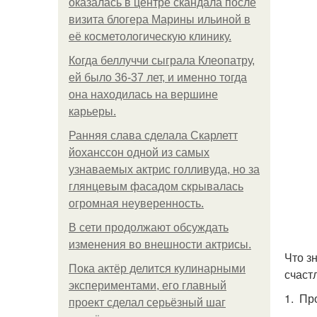
оказалась в центре скандала после
визита блогера Марины ильиной в
её косметологическую клинику.
Когда беллуччи сыграла Клеопатру,
ей было 36-37 лет, и именно тогда
она находилась на вершине
карьеры.
Ранняя слава сделала Скарлетт
йоханссон одной из самых
узнаваемых актрис голливуда, но за
глянцевым фасадом скрывалась
огромная неуверенность.
В сети продолжают обсуждать
изменения во внешности актрисы.
Что з
Пока актёр делится кулинарными
счаст
экспериментами, его главный
1. Пр
проект сделал серьёзный шаг