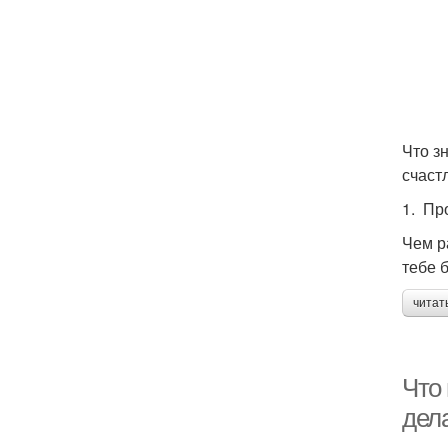
Что з
счаст
1. Пр
Чем р
тебе 
читат
Что
дел