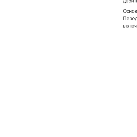
добит
Основ
Перед
включ