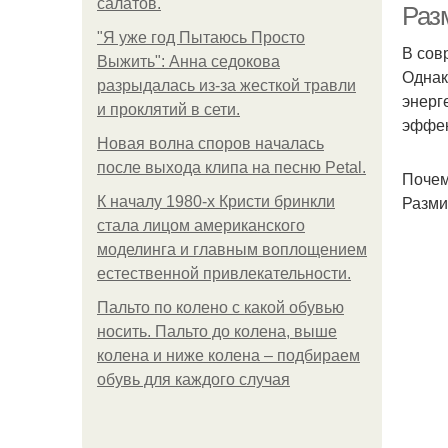
салатов.
Разм
"Я уже год Пытаюсь Просто
В сов
Выжить": Анна седокова
Однак
разрыдалась из-за жесткой травли
энерг
и проклятий в сети.
эффек
Новая волна споров началась
после выхода клипа на песню Petal.
Почем
Разми
К началу 1980-х Кристи бринкли
стала лицом американского
моделинга и главным воплощением
естественной привлекательности.
Пальто по колено с какой обувью
носить. Пальто до колена, выше
колена и ниже колена – подбираем
обувь для каждого случая