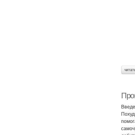
читат
Про
Введ
Похуд
помог
самоч