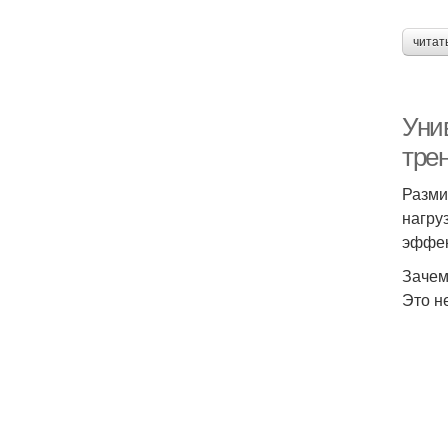
читат
Унив
тре
Разми
нагру
эффек
Зачем
Это н