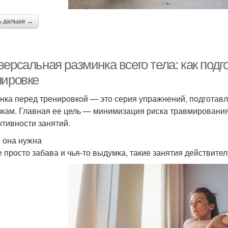
ь дальше →
ерсальная разминка всего тела: как подг
нировке
нка перед тренировкой — это серия упражнений, подгота
зкам. Главная ее цель — минимизация риска травмировани
тивности занятий.
 она нужна
е просто забава и чья-то выдумка, такие занятия действите