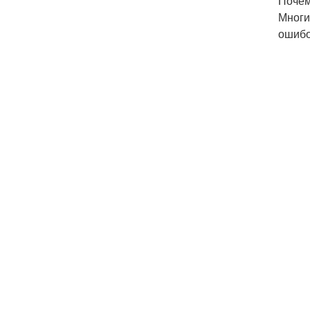
Почем
Многи
ошибо