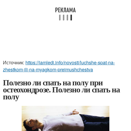
Источник:
https://iamledi.info/novosti/luchshe-spat-na-
zhestkom-ili-na-myagkom-preimushchestva
Полезно ли спать на полу при
остеохондрозе. Полезно ли спать на
полу