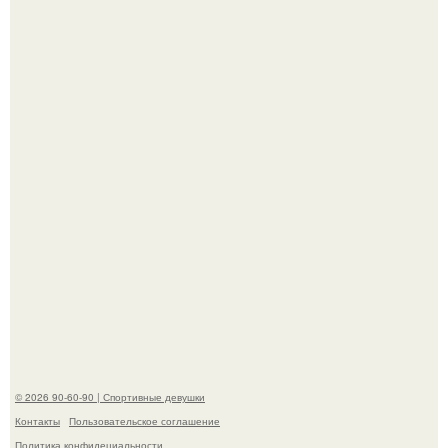
Анна, давно известная своим увлечением
бодибилдингом, впервые попробовала себя в роли
модели.
Когда беллуччи сыграла Клеопатру, ей было 36-37 лет, и
именно тогда она находилась на вершине карьеры.
© 2026 90-60-90 | Спортивные девушки
Контакты
Пользовательское соглашение
Политика конфидециальности