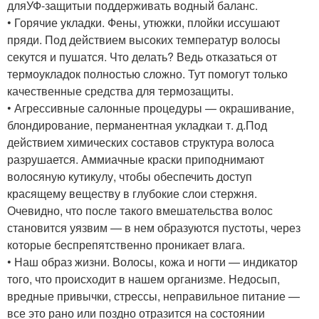
для
УФ-защиты
и поддерживать водный баланс.
• Горячие укладки. Фены, утюжки, плойки иссушают
пряди. Под действием высоких температур волосы
секутся и пушатся. Что делать? Ведь отказаться от
термоукладок полностью сложно. Тут помогут только
качественные средства для термозащиты.
• Агрессивные салонные процедуры — окрашивание,
блондирование, перманентная укладка
и т. д.
Под
действием химических составов структура волоса
разрушается. Аммиачные краски приподнимают
волосяную кутикулу, чтобы обеспечить доступ
красящему веществу в глубокие слои стержня.
Очевидно, что после такого вмешательства волос
становится уязвим — в нем образуются пустоты, через
которые беспрепятственно проникает влага.
• Наш образ жизни. Волосы, кожа и ногти — индикатор
того, что происходит в нашем организме. Недосып,
вредные привычки, стрессы, неправильное питание —
все это рано или поздно отразится на состоянии