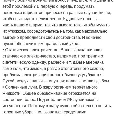
этой проблемой? В первую очередь, продумать
несколько вариантов причесок на разные случаи жизни,
чтобы выглядеть великолепно. Кудрявые волосы —
часть вашего шарма, так что вместо того, чтобы мучить
их утюжком, сосредоточьтесь на том, как максимально
выгодно преподнести свои достоинства. И конечно,
нужно обеспечить им правильный уход.
• Статическое электричество. Волосы накапливают
статическое электричество, например, при трении о
синтетическую одежду, расчески
и т. д.
Вы наверняка
замечали, что зимой, в разгар отопительного сезона,
проблема электризации волос обычно усугубляется.
Сухой воздух, шапки — и
вуа-ля
: волосы встают дыбом.
• Солнечные лучи. В жару организм теряет много
жидкости. Общее обезвоживание отражается на
состоянии волос. Под действием
УФ-лучей
локоны
иссушаются. Поэтому в жару нужно обязательно носить
головные уборы, пользоваться средствами