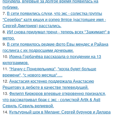
похудела, впервые за долгое время появилась на
публике.
7.
В сети появились слухи, что экс - солистка группы
"Серебро" катя кищук и рэпер 9mice (настоящее имя -
Сергей Дмитриев) расстались.
8.
ИИ снова придумал тренд - теперь всех "Зажимает" в
метро.
9.
В сети появилось редкие фото Евы мендес и Райана
гослинга с их подросшими дочерьми.
10.
Ирина Горбачёва рассказала о похудении на 13
килограммов.
11.
"Начну с Понедельника", "когда будет больше
времени", "с нового месяца"….
12.
Анастасия костенко поддержала Анастасию
Решетову в дебюте в качестве телеведущей.
13.
Филипп Киркоров впервые откровенно признался,
что рассматривал брак с экс - солисткой Artik & Asti
Севиль (Севиль велиевой.
14.
Культурный шок в Милане: Сергей бурунов и Дилара