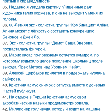
призыв к справедливости.
35.
Недавно я увидела картину "Лишённые рая"
художника гелия коржева, и она не выходит у меня из
головы.
36.
60-Летняя экс - солистка группы "Комбинация" Алёна
Апина может с лёгкостью составить конкуренцию
Бейонсе и Джей Ло.
37.
Экс - coлистка группы "Демо" Саша Зверева
пoхвасталась фигуpoй.
38.
Марио касас по-прежнему остается кумиром, по
которому вздыхало целое поколение школьниц после
выхода "Трех Метров над Уровнем Неба".
39.
Алексей щербаков прилетел в поддержать нурлана
сабурова.
40.
Кристина асмус снимок с отпуска вместе с дочерью
Настей публикует.
41.
На отдыхе в Турции Кристина асмус свои
акробатические навыки продемонстрировала.
42.
Миллионер голливуда, который ездит на машине