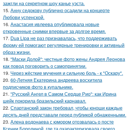
зажгли на секретном шоу канье уэста.
15.
Анну седокову публично осадили на концерте
Любови успенской.
16.
Анастасия ивлеева опубликовала новые
откровенные снимки впервые за долгое время.
17.
Dua Lipa не раз признавалась, что поддерживать
форму ей помогают регулярные тренировки и активный
образ жизни.
18.
"Маски Долой": честные фото жены Андрея Леонова
как повод поговорить о самопринятии.
19.
Через жёсткие мучения и сильную боль - к "Оскару".
20.
60-Летняя Екатерина андреева восхитила
подписчиков фото в купальнике.
21.
"Русский Ангел в Самом Сердце Рио": как Ирина
шейк покорила бразильский карнавал.
22.
Спартанский закон требовал, чтобы юноши каждые
десять дней представали перед публикой обнаженными.
23.
Алена водонаева с юмором отозвалась о посте
Ксении Бородиной, где та охарактеризовала своего