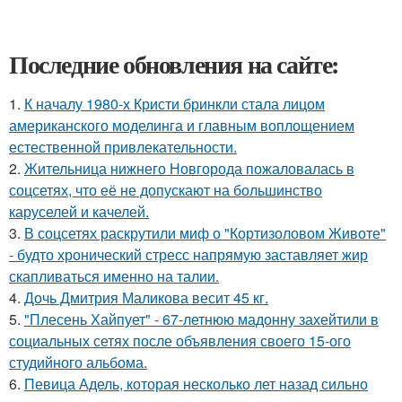
Последние обновления на сайте:
1.
К началу 1980-х Кристи бринкли стала лицом
американского моделинга и главным воплощением
естественной привлекательности.
2.
Жительница нижнего Новгорода пожаловалась в
соцсетях, что её не допускают на большинство
каруселей и качелей.
3.
В соцсетях раскрутили миф о "Кортизоловом Животе"
- будто хронический стресс напрямую заставляет жир
скапливаться именно на талии.
4.
Дочь Дмитрия Маликова весит 45 кг.
5.
"Плесень Хайпует" - 67-летнюю мадонну захейтили в
социальных сетях после объявления своего 15-ого
студийного альбома.
6.
Певица Адель, которая несколько лет назад сильно