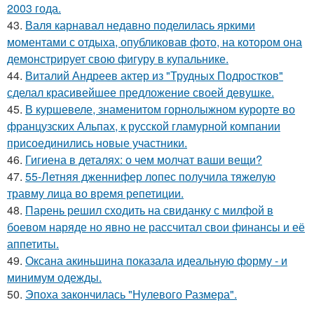
2003 года.
43.
Валя карнавал недавно поделилась яркими
моментами с отдыха, опубликовав фото, на котором она
демонстрирует свою фигуру в купальнике.
44.
Виталий Андреев актер из "Трудных Подростков"
сделал красивейшее предложение своей девушке.
45.
В куршевеле, знаменитом горнолыжном курорте во
французских Альпах, к русской гламурной компании
присоединились новые участники.
46.
Гигиена в деталях: о чем молчат ваши вещи?
47.
55-Летняя дженнифер лопес получила тяжелую
травму лица во время репетиции.
48.
Парень решил сходить на свиданку с милфой в
боевом наряде но явно не рассчитал свои финансы и её
аппетиты.
49.
Оксана акиньшина показала идеальную форму - и
минимум одежды.
50.
Эпоха закончилась "Нулевого Размера".