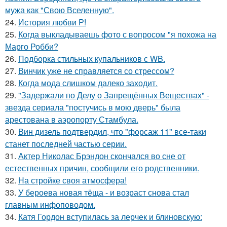
мужа как "Свою Вселенную".
24.
История любви P!
25.
Когда выкладываешь фото с вопросом "я похожа на
Марго Робби?
26.
Подборка стильных купальников с WB.
27.
Винчик уже не справляется со стрессом?
28.
Когда мода слишком далеко заходит.
29.
"Задержали по Делу о Запрещённых Веществах" -
звезда сериала "постучись в мою дверь" была
арестована в аэропорту Стамбула.
30.
Вин дизель подтвердил, что "форсаж 11" все-таки
станет последней частью серии.
31.
Актер Николас Брэндон скончался во сне от
естественных причин, сообщили его родственники.
32.
На стройке своя атмосфера!
33.
У бероева новая тёща - и возраст снова стал
главным инфоповодом.
34.
Катя Гордон вступилась за лерчек и блиновскую: