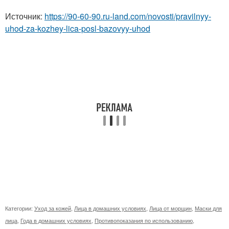
Источник:
https://90-60-90.ru-land.com/novosti/pravilnyy-
uhod-za-kozhey-lica-posl-bazovyy-uhod
Категории:
Уход за кожей
,
Лица в домашних условиях
,
Лица от морщин
,
Маски для
лица
,
Года в домашних условиях
,
Противопоказания по использованию
,