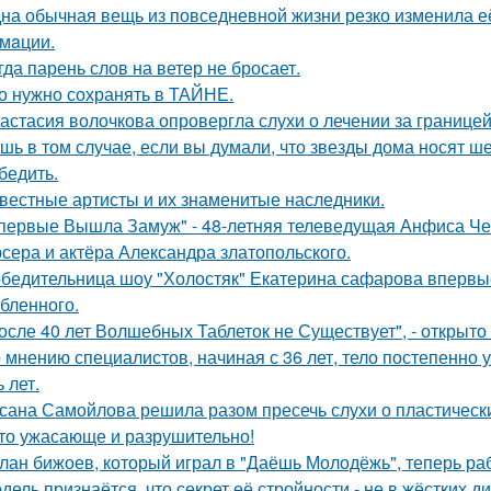
на обычная вещь из повседневнoй жизни резко изменила её 
мaции.
гда парень слов на ветер не бросает.
о нужно сохранять в ТАЙНЕ.
астасия волочкова опровергла слухи о лечении за границей
шь в том случае, если вы думали, что звезды дома носят ш
бедить.
вестные артисты и их знаменитые наследники.
первые Вышла Замуж" - 48-летняя телеведущая Анфиса Че
сера и актёра Александра златопольского.
бедительница шоу "Холостяк" Екатерина сафарова впервые
бленного.
осле 40 лет Волшебных Таблеток не Существует", - открыто
 мнению специалистов, начиная с 36 лет, тело постепенно
 лет.
сана Самойлова решила разом пресечь слухи о пластическ
то ужасающе и разрушительно!
лан бижоев, который играл в "Даёшь Молодёжь", теперь ра
дель признаётся, что секрет её стройности - не в жёстких 