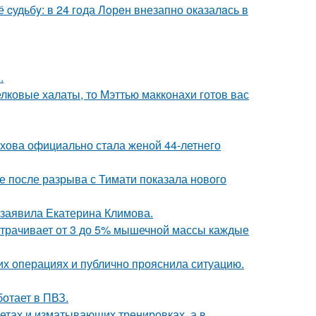
cудьбy: в 24 гoда Лoрeн внезапно оказалaсь в
.
елковые халаты, то Мэттью макконахи готов вас
хова официально стала женой 44-летнего
 после разрыва с Тимати показала нового
 заявила Екатерина Климова.
 утрачивает от 3 до 5% мышечной массы каждые
их операциях и публично прояснила ситуацию.
ботает в ПВЗ.
диетах и изматывающих тренировках, а в