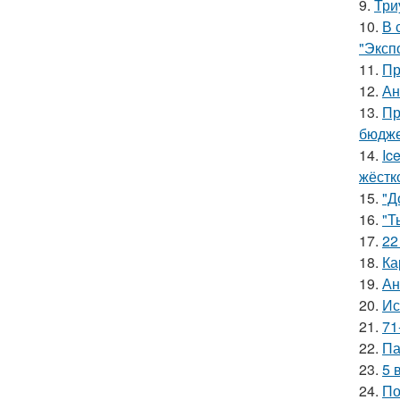
9.
Три
10.
В 
"Эксп
11.
Пр
12.
Ан
13.
Пр
бюдже
14.
Ic
жёстк
15.
"Д
16.
"Т
17.
22
18.
Ка
19.
Ан
20.
Ис
21.
71
22.
Па
23.
5 
24.
По