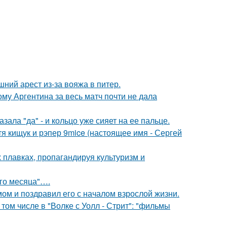
ний арест из-за вояжа в питер.
му Аргентина за весь матч почти не дала
ала "да" - и кольцо уже сияет на ее пальце.
атя кищук и рэпер 9mice (настоящее имя - Сергей
 плавках, пропагандируя культуризм и
ого месяца"….
ом и поздравил его с началом взрослой жизни.
том числе в "Волке с Уолл - Стрит": "фильмы