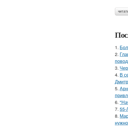
читат
Пос
1.
Бол
2.
Гла
повод
3.
Чер
4.
В с
Дмитр
5.
Арн
привл
6.
"На
7.
55-
8.
Мар
нужно 