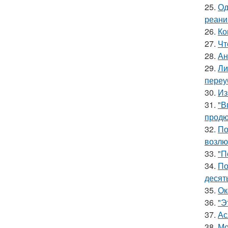
25.
Од
реани
26.
Ко
27.
Чт
28.
Ан
29.
Ли
переу
30.
Из
31.
"В
продю
32.
По
возлю
33.
"П
34.
По
десять
35.
Ок
36.
"Э
37.
Ас
38.
Мо