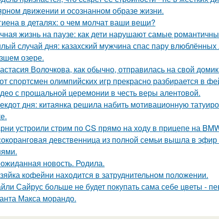
ярном движении и осознанном образе жизни.
гиена в деталях: о чем молчат ваши вещи?
чная жизнь на паузе: как дети нарушают самые романтичны
лый случай дня: казахский мужчина спас пару влюблённых 
зшем озере.
астасия Волочкова, как обычно, отправилась на свой домик
от спортсмен олимпийских игр прекрасно разбирается в фе
део с прощальной церемонии в честь веры алентовой.
екдот дня: китаянка решила набить мотивационную татуиро
е.
рни устроили стрим по CS прямо на ходу в прицепе на BMW
окоранговая девственница из полной семьи вышла в эфир 
нями.
ожиданная новость. Родила.
зяйка кофейни находится в затруднительном положении.
йли Сайрус больше не будет покупать сама себе цветы - пе
анта Макса морандо.