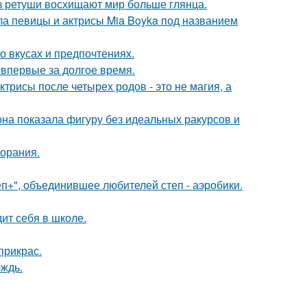
ез ретуши восхищают мир больше глянца.
гла певицы и актрисы Mia Boyka под названием
 вкусах и предпочтениях.
впервые за долгое время.
трисы после четырех родов - это не магия, а
е она показала фигуру без идеальных ракурсов и
горания.
еп+", объединившее любителей степ - аэробики.
ит себя в школе.
прикрас.
ождь.