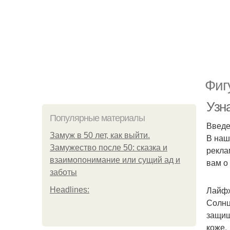
Фиг
Узн
Популярные материалы
Введ
Замуж в 50 лет, как выйти.
В наш
Замужество после 50: сказка и
рекла
взаимопонимание или сущий ад и
вам о
заботы
Лайфх
Headlines:
Солнц
защищ
коже.