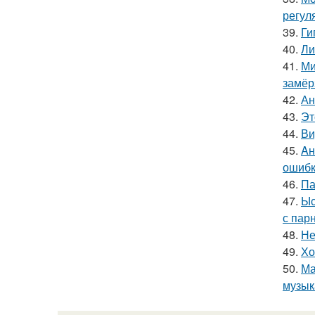
регул
39.
Ги
40.
Ли
41.
Ми
замёр
42.
Ан
43.
Эт
44.
Ви
45.
Aн
ошибк
46.
Па
47.
Ыс
с пар
48.
Не
49.
Хо
50.
Ма
музык