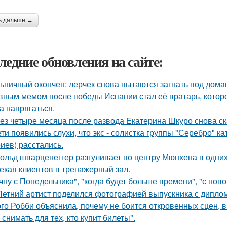
ь дальше →
ледние обновления на сайте:
ьничный окончен: лерчек снова пытаются загнать под домаш
вным мемом после победы Испании стал её вратарь, которо
а напрягаться.
ез четыре месяца после развода Екатерина Шкуро снова сказ
ети появились слухи, что экс - солистка группы "Серебро" к
иев) расстались.
ольд шварценеггер разгуливает по центру Мюнхена в одних
екая клиентов в тренажерный зал.
чну с Понедельника", "когда будет больше времени", "с нов
Летний артист поделился фотографией выпускника с диплом
го Робби объяснила, почему не боится откровенных сцен, в 
снимать для тех, кто купит билеты".