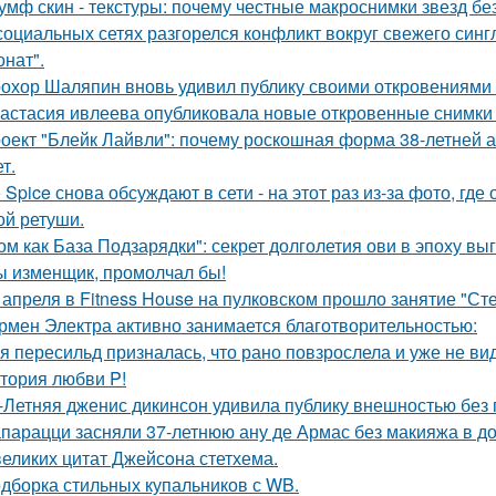
умф скин - текстуры: почему честные макроснимки звезд б
социальных сетях разгорелся конфликт вокруг свежего син
онат".
охор Шаляпин вновь удивил публику своими откровениями о
астасия ивлеева опубликовала новые откровенные снимки 
оект "Блейк Лайвли": почему роскошная форма 38-летней ак
т.
e Spice снова обсуждают в сети - на этот раз из-за фото, гд
ой ретуши.
ом как База Подзарядки": секрет долголетия ови в эпоху вы
ы изменщик, промолчал бы!
 апреля в Fitness House на пулковском прошло занятие "Ст
рмен Электра активно занимается благотворительностью:
я пересильд призналась, что рано повзрослела и уже не вид
тория любви P!
-Летняя дженис дикинсон удивила публику внешностью без 
парацци засняли 37-летнюю ану де Армас без макияжа в д
великих цитат Джейсoна стетхема.
дборка стильных купальников с WB.