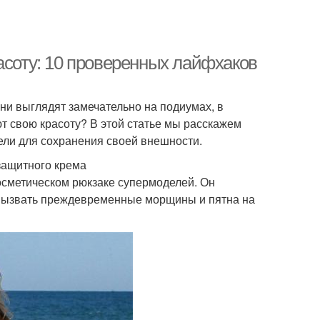
овия для жирных
Волос с алоэ
волос
асоту: 10 проверенных лайфхаков
рчичная маска
Творожная маска
ни выглядят замечательно на подиумах, в
т свою красоту? В этой статье мы расскажем
ели для сохранения своей внешности.
едовая маска
Маска с витамином
защитного крема
осметическом рюкзаке супермоделей. Он
 вызвать преждевременные морщины и пятна на
ски от перхоти
Условия для волос
ски в домашних
Маски против перхоти
условиях