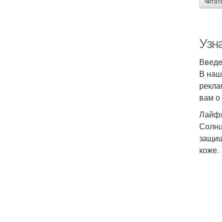
читат
Узн
Введ
В наш
рекла
вам о
Лайфх
Солнц
защищ
коже.