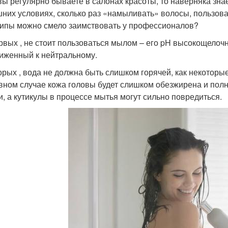
вы регулярно бываете в салонах красоты, то наверняка зна
них условиях, сколько раз «намыливать» волосы, пользоват
ипы можно смело заимствовать у профессионалов?
рвых , не стоит пользоваться мылом – его pH высокощелоч
иженный к нейтральному.
орых , вода не должна быть слишком горячей, как некоторы
вном случае кожа головы будет слишком обезжирена и пол
и, а кутикулы в процессе мытья могут сильно повредиться.