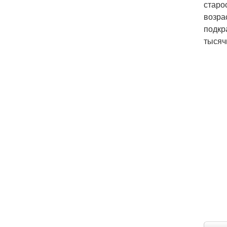
старо
возра
подкр
тысяч
Ма