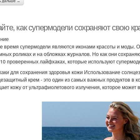
ь дальше →
Маска для сухих
Усл
Супер маски
кончиков
айте, как супермодели сохраняют свою кр
Маски для жирных
ение
Глиняная маска
Го
волос
е время супермодели являются иконами красоты и моды. О
мных роликах и на обложках журналов. Но как они сохраняю
 10 проверенных лайфхаках, которые используют супермод
Яичная маска
Маска с морской солью
М
аки для сохранения здоровья кожи Использование солнце
езащитный крем - это один из самых важных продуктов в к
ает кожу от ультрафиолетового излучения, которое может
Ночные маски
Натуральная маска
Ма
Ма
Маска от перхоти
Яичные маски