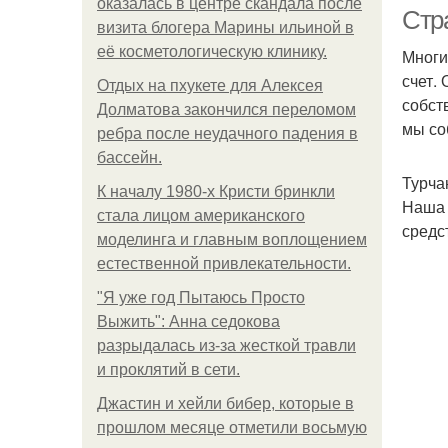
оказалась в центре скандала после
Стр
визита блогера Марины ильиной в
её косметологическую клинику.
Многи
счет.
Отдых на пхукете для Алексея
Н
собст
Долматова закончился переломом
мы со
ребра после неудачного падения в
бассейн.
Турча
К началу 1980-х Кристи бринкли
Л
Наша 
стала лицом американского
средс
моделинга и главным воплощением
естественной привлекательности.
"Я уже год Пытаюсь Просто
Выжить": Анна седокова
разрыдалась из-за жесткой травли
и проклятий в сети.
Джастин и хейли бибер, которые в
прошлом месяце отметили восьмую