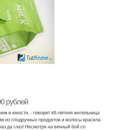
с из оливкового
Маска для роста
масла
олос с глиной
Маска с глиной
 против жирности
Волос из голубой
лос в домашних
Шампунь для жирных
00 рублей
условиях
волос
чем в юности, - говорит 45-летняя жительница
ами из сподручных продуктов и волосы красила
ски для жирных
лаз да глаз! Несмотря на вечный бой со
Маски против жирности
корней