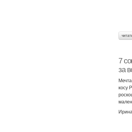
читат
7 со
за 
Мечта
косу 
роско
мален
Ирина