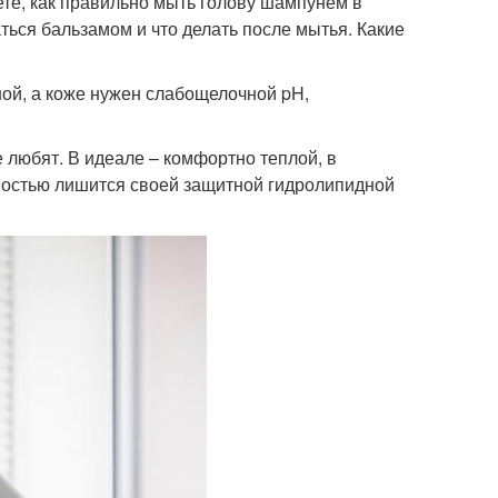
ете, как правильно мыть голову шампунем в
ься бальзамом и что делать после мытья. Какие
ной, а коже нужен слабощелочной pH,
е любят. В идеале – комфортно теплой, в
ностью лишится своей защитной гидролипидной