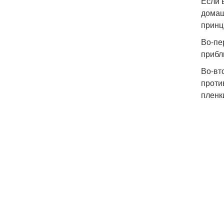
Если 
домаш
принц
Во-пе
прибл
Во-вт
проти
пленк