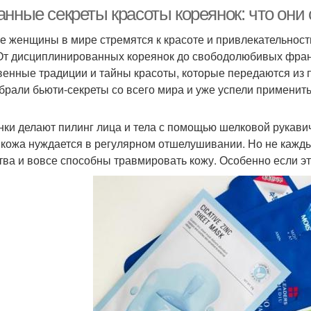
анные секреты красоты кореянок: что они
е женщины в мире стремятся к красоте и привлекательности,
 От дисциплинированных кореянок до свободолюбивых фран
Уход за густыми
атуральные волосы
Маск
венные традиции и тайны красоты, которые передаются из п
волосами
брали бьюти-секреты со всего мира и уже успели применить 
нки делают пилинг лица и тела с помощью шелковой рукави
айфхаки для волос
Хитрости для волос
Вол
кожа нуждается в регулярном отшелушивании. Но не каждый
тва и вовсе способны травмировать кожу. Особенно если эт
Питательная маска
Поврежденные волосы
Во
Маски из оливкового
Масло для волос
Ма
масла