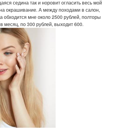
аяся седина так и норовит огласить весь мой
ц на окрашивание. А между походами в салон,
да обходится мне около 2500 рублей, полторы
ска для жирных
в месяц, по 300 рублей, выходит 600.
Домашние маски
корней
Е для волос
Нужные волосы
а для нормальных
На грязные волосы
волос
ски из горчицы
Маски от жирности