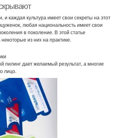
волосами
 скрывают
 и каждая культура имеет свои секреты на этот
цуженок, любая национальность имеет свои
и для осветления
Волос с содой
околения в поколение. В этой статье
некоторые из них на практике.
чки
осы под шапкой
Волос с помощью
 пилинг дает желаемый результат, а многие
о лицо.
лосы в порядок
Шелковистые волосы
Маска с оливковым
сла для волос
маслом