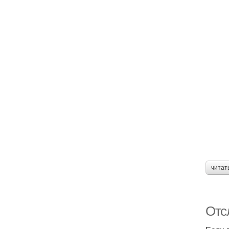
читат
Отс