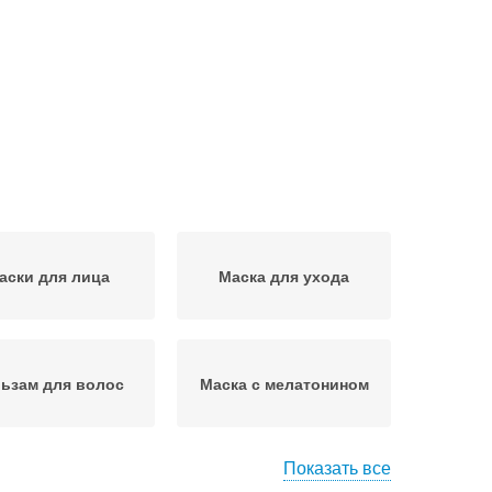
аски для лица
Маска для ухода
ьзам для волос
Маска с мелатонином
Показать все
Уход за естественными
пунь для волос