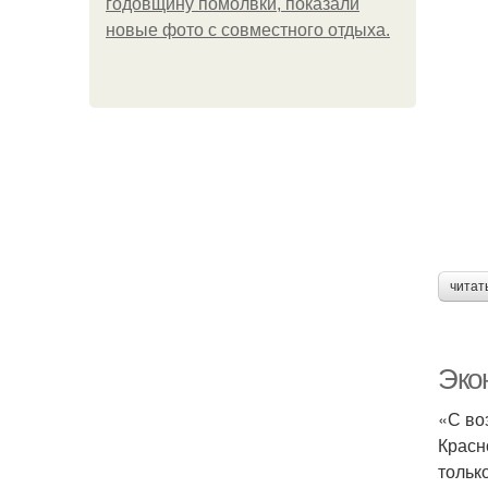
годовщину помолвки, показали
новые фото с совместного отдыха.
В
читат
Экон
«С во
Красн
Ш
тольк