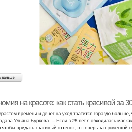
олос с оливковым
Воло
Маска от выпадения
маслом
Оливковые маски
Маска от жирности
В
Кефирная маска
Маска с медом
Маска
ь дальше →
Маска для жирных
Во
Жирные волосы
омия на красоте: как стать красивой за 3
волос
зрастом времени и денег на уход тратится гораздо больше, 
одара Ульяна Буркова . – Если в 25 лет я обходилась маск
ампуни для жирных
Ма
о чтобы придать красивый оттенок, то теперь за прической г
Эффективная маска
волос