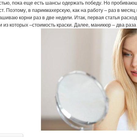
стью, пока еще есть шансы одержать победу. Но пробивающ
ст. Поэтому, в парикмахерскую, как на работу – раз в меся
ашиваю корни раз в две недели. Итак, первая статья расхо
Уход за жирными
Волосы в домашних
Ма
и из которых –стоимость краски. Далее, маникюр – два раза 
волосами
условиях
ски против жирных
Маски с витамином
волос
Маск
Маска из глины
Маска для сухих волос
На чистые волосы
Маска из горчицы
Ма