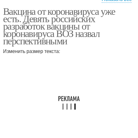
Вакцина от коронавируса уже
Вакцина против
Коронавирус в италии
есть. Девять российских
коронавируса
разработок вакцины от
коронавируса ВОЗ назвал
перспективными
Препарат от
Прививка от
коронавируса
коронавируса
Изменить размер текста:
Вакцины от нового
Российская вакцина
коронавируса