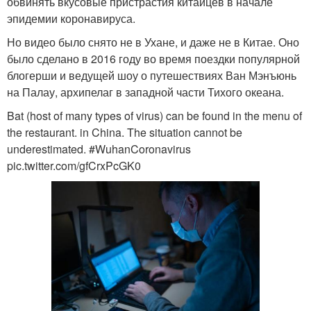
обвинять вкусовые пристрастия китайцев в начале
эпидемии коронавируса.
Но видео было снято не в Ухане, и даже не в Китае. Оно
было сделано в 2016 году во время поездки популярной
блогерши и ведущей шоу о путешествиях Ван Мэнъюнь
на Палау, архипелаг в западной части Тихого океана.
Bat (host of many types of virus) can be found in the menu of
the restaurant. in China. The situation cannot be
underestimated. #WuhanCoronavirus
pic.twitter.com/gfCrxPcGK0